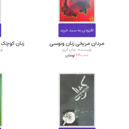
استخدامی و کاریابی دولتی و خصوصی.سوالـات و آزمونها
(2)
دانشگاه پیامـ نور
(10)
مردان مریخی زنان ونوسی
زنان کوچک 
نویسنده: جان گری
نو
240,000
تومان