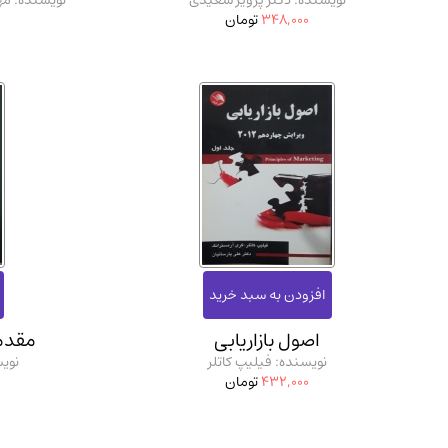
نویسنده: دکتر پرویز سعیدی
نویسنده: مه
348,000
تومان
اصول بازاریابی
مقدم
نویسنده: فیلیپ کاتلر
نویس
432,000
تومان