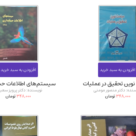
وین تحقیق در عملیات
سیستم‌های اطلاعات حس
نده: دکتر منصور مومنی
نویسنده: دکتر پرویز سعی
348,000
تومان
348,000
تومان