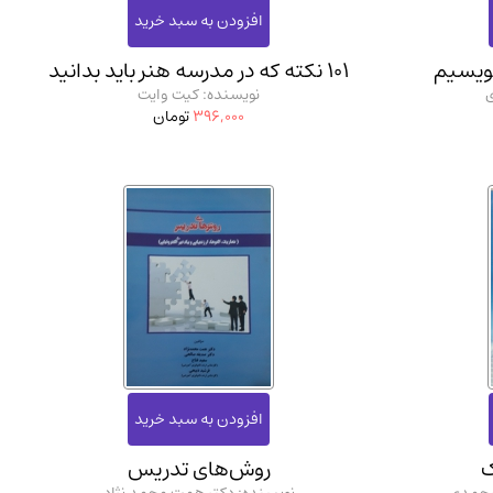
نویسیم
101 نکته که در مدرسه هنر باید بدانید
نویسنده: کیت وایت
396,000
تومان
ک
روش‌های تدریس