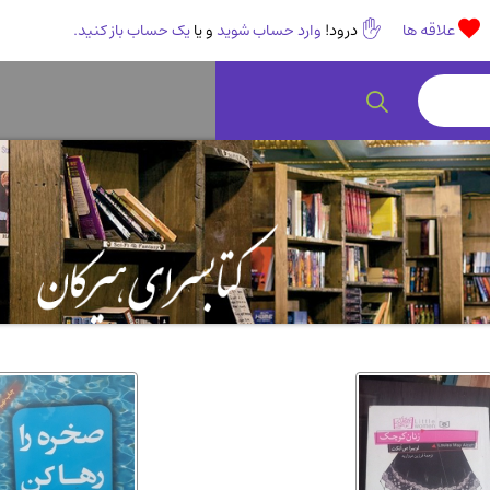
علاقه ها
درود!
وارد حساب شوید
و یا
یک حساب باز کنید.
رمان و داستان ایرانی
(307)
هنر 
انگلیسی و زبان خارجی
(14)
کودکا
روانشناسی
(112)
طب گ
ادبیات و شعر
(511)
ادیا
اقتصادی، بازاریابی و مالی
(56)
کتاب
پزشکی
(140)
کامپی
آشپزی و خوراکی
(25)
سرگر
رمان و داستان خارجی
(489)
حقوق
عرفانی و سلوک
(45)
الکت
علوم غریبه و شهودی
(16)
معما
کتاب های قدیمی دینی و مذهبی
(14)
طراح
کتاب چاپ سنگی و کتاب خطی قدیمی
جغرا