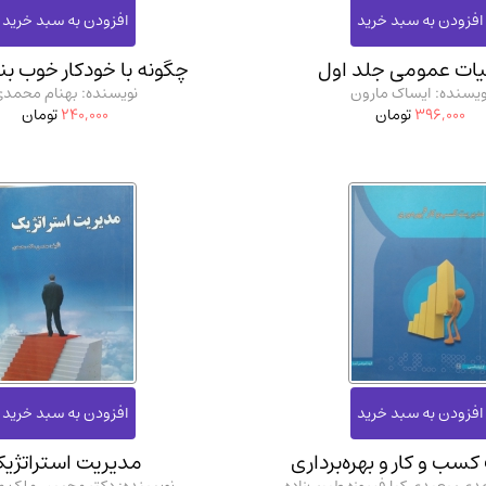
یات عمومی جلد اول
چگونه با خودکار خوب ب
ویسنده: ایساک مارون
نویسنده: بهنام محمدی
396,000
تومان
240,000
تومان
سب و کار و بهره‌برداری
مدیریت استراتژی