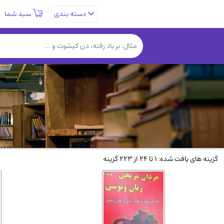
سبد شما
دسته بندی
تاریخی و فرهنگی
(838)
روانشناسی
(357)
کتب نادر و کمیاب
(19)
فلسفه و جامعه شناسی
(151)
دانشگاهی و آموزشی
(534)
علمی
(92)
ورزشی و تربیت بدنی
(34)
سیاسی
(116)
گزینه های یافت شده: 1 تا 24 از 223 گزینه
کتاب های مصور رنگی و گلاسه
(23)
دایره المعارف و فرهنگ
(13)
سینما و فیلم
(54)
زندگینامه شهدا
(9)