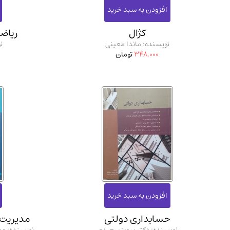
کژال
ریاض
نویسنده: ماندا معینی
ن
348,000
تومان
حسابداری دولتی
مدیریت ک