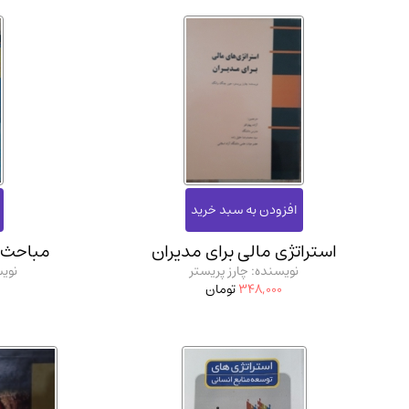
استراتژی مالی برای مدیران
مباحث ن
نویسنده: چارز پریستر
نویس
348,000
تومان