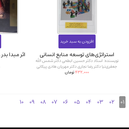
استراتژی‌های توسعه منابع انسانی
اثر مبدا بد
نویسنده: استاد دکتر حسین ابطحی دکتر شمس الله
جعفری‌نیا دکتر رضا نجاری دکتر مهریان هادی پیکانی
ن
432,000
تومان
10
09
08
07
06
05
04
03
02
01