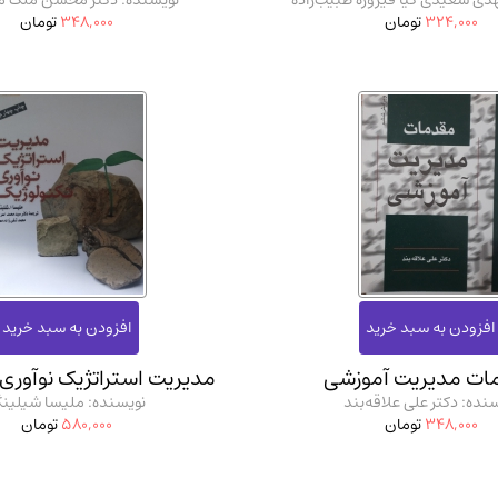
دی سعیدی کیا فیروزه طبیب‌زاده
نویسنده: دکتر محسن ملک 
324,000
تومان
348,000
تومان
ات مدیریت آموزشی
مدیریت استراتژیک نوآوری 
نده: دکتر علی علاقه‌بند
نویسنده: ملیسا شیلین
348,000
تومان
580,000
تومان