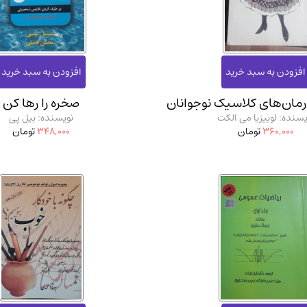
آموزشی و کنکوری
مدرس
رمان‌های کلاسیک نوجوانان
صخره را رها کن
یسنده: لوییزیا می الکت
نویسنده: بیل پی
360,000
تومان
348,000
تومان