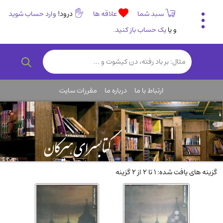
سبد شما
علاقه ها
درود!
وارد حساب شوید
و یا
یک حساب باز کنید.
تاریخی و فرهنگی
(838)
رمان و داستان ایرانی
(307)
هنر و موسیقی
(61)
ارتباط با ما
درباره ما
مقررات سایت
روانشناسی
(357)
انگلیسی و زبان خارجی
(14)
کودکان و نوجوانان
(76)
کتب نادر و کمیاب
(19)
روانشناسی
(112)
گزینه های یافت شده: 1 تا 2 از 2 گزینه
طب گیاهی و سنتی
(45)
فلسفه و جامعه شناسی
(151)
ادبیات و شعر
(511)