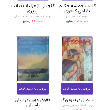
کلیات خمسه حکیم
گلچینی از غزلیات صائب
نظامی گنجوی
تبریزی
نویسنده: نظامی
نویسنده: محمد رضا خدادای
1,500,000
تومان
420,000
تومان
اسمال در نیویورک
حقوق جهان در ایران
باستان
نویسنده: حسین مدنی