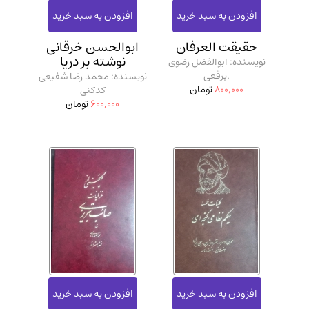
مدرسان شریف و انتشارت ارشد کتاب‌های..
(2)
دانشگاه پیامـ نور
(10)
حقیقت العرفان
ابوالحسن خرقانی
نوشته بر دریا
نویسنده: ابوالفضل رضوی
.برقعی
نویسنده: محمد رضا شفیعی
800,000
تومان
کدکنی
600,000
تومان