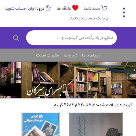
سبد شما
علاقه ها
درود!
وارد حساب شوید
و یا
یک حساب باز کنید.
تاریخی و فرهنگی
(838)
رمان و داستان ایرانی
(307)
هنر و موسیقی
(61)
ارتباط با ما
درباره ما
مقررات سایت
روانشناسی
(357)
انگلیسی و زبان خارجی
(14)
کودکان و نوجوانان
(76)
کتب نادر و کمیاب
(19)
روانشناسی
(112)
گزینه های یافت شده: 217 تا 240 از 4684 گزینه
طب گیاهی و سنتی
(45)
فلسفه و جامعه شناسی
(151)
ادبیات و شعر
(511)