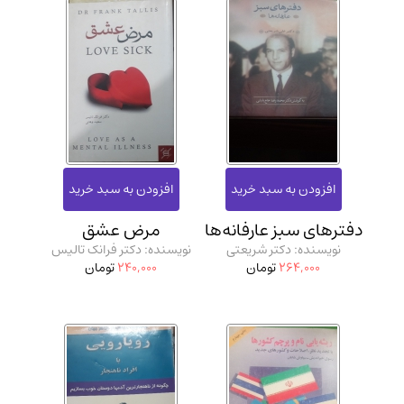
دفترهای سبز عارفانه‌ها
مرض عشق
نویسنده: دکتر شریعتی
نویسنده: دکتر فرانک تالیس
264,000
تومان
240,000
تومان