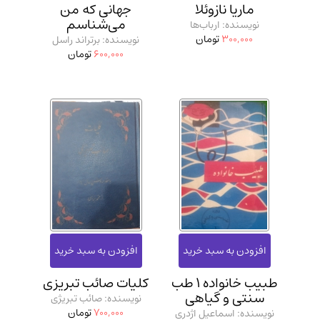
ماریا نازوئلا
جهانی که من
می‌شناسم
نویسنده: ارباب‌ها
300,000
تومان
نویسنده: برتراند راسل
600,000
تومان
طبیب خانواده 1 طب
کلیات صائب تبریزی
سنتی و گیاهی
نویسنده: صائب تبریژی
700,000
تومان
نویسنده: اسماعیل اژدری