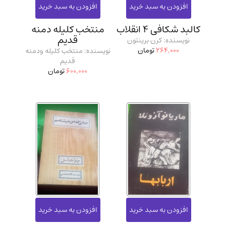
کالبد شکافی 4 انقلاب
منتخب کلیله دمنه
قدیم
نویسنده: کرن برینتون
264,000
تومان
نویسنده: منتخب کلیله ودمنه
قدیم
600,000
تومان