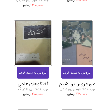
504,000
تومان
نویسنده: فریدون جنیدی
300,000
تومان
من عروس بن لادنم
گفتگوهای علمی
نویسنده: کارمن بن لاندن
نویسنده: مری التینگ
420,000
تومان
480,000
تومان