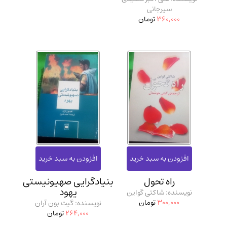
سیرجانی
360,000
تومان
راه تحول
بنیادگرایی صهیونیستی
یهود
نویسنده: شاکتی گواین
300,000
تومان
نویسنده: گیت بون آران
264,000
تومان