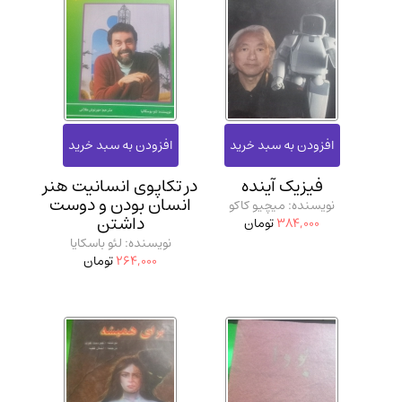
فیزیک آینده
در تکاپوی انسانیت هنر
انسان بودن و دوست
نویسنده: میچیو کاکو
داشتن
384,000
تومان
نویسنده: لئو باسکایا
264,000
تومان