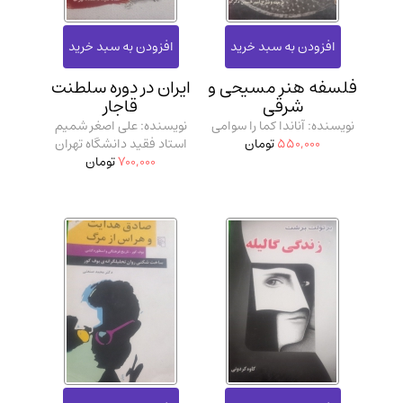
فلسفه هنر مسیحی و
ایران در دوره سلطنت
شرقی
قاجار
نویسنده: آناندا کما را سوامی
نویسنده: علی اصغر شمیم
550,000
تومان
استاد فقید دانشگاه تهران
700,000
تومان