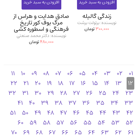
زندگی گالیله
صادق هدایت و هراس از
مرگ بوف کور تاریخ
نویسنده: برتولت برشت
فرهنگی و اسطوره کشی
300,000
تومان
نویسنده: دکتر محمد صنعتی
480,000
تومان
11
10
09
08
07
06
05
04
03
02
01
22
21
20
19
18
17
16
15
14
13
12
32
31
30
29
28
27
26
25
24
23
41
40
39
38
37
36
35
34
33
51
50
49
48
47
46
45
44
43
42
60
59
58
57
56
55
54
53
52
70
69
68
67
66
65
64
63
62
61