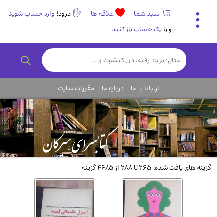
سبد شما
علاقه ها
درود!
وارد حساب شوید
و یا
یک حساب باز کنید.
تاریخی و فرهنگی
(838)
رمان و داستان ایرانی
(307)
هنر و موسیقی
(61)
ارتباط با ما
درباره ما
مقررات سایت
روانشناسی
(357)
انگلیسی و زبان خارجی
(14)
کودکان و نوجوانان
(76)
کتب نادر و کمیاب
(19)
روانشناسی
(112)
گزینه های یافت شده: 265 تا 288 از 4685 گزینه
طب گیاهی و سنتی
(45)
فلسفه و جامعه شناسی
(151)
ادبیات و شعر
(511)