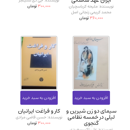
ایران عهد ساسانی
نویسنده: جی دی سلینجر
300,000
تومان
نویسنده: ملیحه کرباسچیان
محمد کریمی زنجانی اصل
360,000
تومان
سیمای دو زن شیرین و
کار و فراغت ایرانیان
لیلی در خمسه نظامی
نویسنده: حسن قاضی مرادی
گنجوی
300,000
تومان
نویسنده: علی اکبر سعیدی