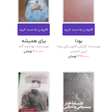
بودا
برای همیشه
نویسنده: گزارش کانون پالی بودا
نویسنده: جوجیت گلد
آیین انجمن
600,000
تومان
228,000
تومان