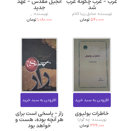
غرب - غرب چگونه غرب
انجیل مقدس - عهد
شد
جدید
نویسنده: صادق زیبا کلام
نویسنده: _
540,000
تومان
1,080,000
تومان
خاطرات بولیوی
راز - پاسخی است برای
هر آنچه بوده، هست و
نویسنده: چه گوارا
خواهد بود
324,000
تومان