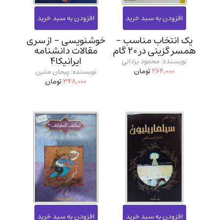
یک انتخاب مناسب -
خوشنویسی - از سری
همسر گزینی در 20 گام
مقالات دانشنامه
ایرانیکا4
نویسنده: محمود یزدانی
264,000
تومان
نویسنده: پیمان متین
348,000
تومان