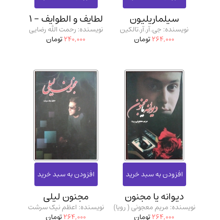
سیلماریلیون
لطایف و الطوایف - 1
نویسنده: جی.آر‌.آر.تالکین
نویسنده: رحمت الله رضایی
264,000
تومان
240,000
تومان
دیوانه یا مجنون
مجنون لیلی
نویسنده: مریم معجونی ( رویا)
نویسنده: اعظم نیک سرشت
264,000
تومان
264,000
تومان