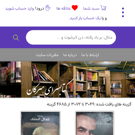
سبد شما
علاقه ها
درود!
وارد حساب شوید
و یا
یک حساب باز کنید.
تاریخی و فرهنگی
(838)
رمان و داستان ایرانی
(307)
هنر و موسیقی
(61)
ارتباط با ما
درباره ما
مقررات سایت
روانشناسی
(357)
انگلیسی و زبان خارجی
(14)
کودکان و نوجوانان
(76)
کتب نادر و کمیاب
(19)
روانشناسی
(112)
گزینه های یافت شده: 3049 تا 3072 از 4685 گزینه
طب گیاهی و سنتی
(45)
فلسفه و جامعه شناسی
(151)
ادبیات و شعر
(511)