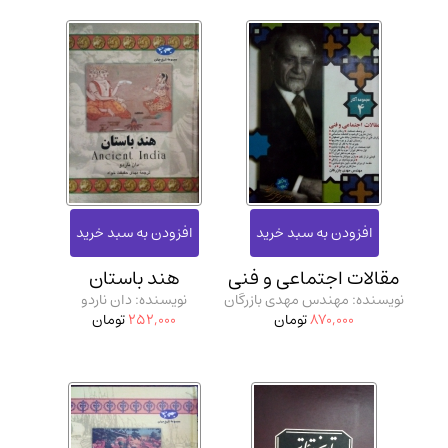
مقالات اجتماعی و فنی
هند باستان
نویسنده: مهندس مهدی بازرگان
نویسنده: دان ناردو
870,000
تومان
252,000
تومان