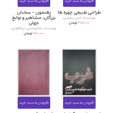
مدرسان شریف و انتشارت ارشد کتاب‌های..
(2)
طراحی طبیعی چهره ها
رهنمون - سخنان
دانشگاه پیامـ نور
(10)
بزرگان، مشاهیر و نوابغ
نویسنده: لنس ریچلین
جهان
288,000
تومان
نویسنده: غلامحسین ذوالفقاری
870,000
تومان