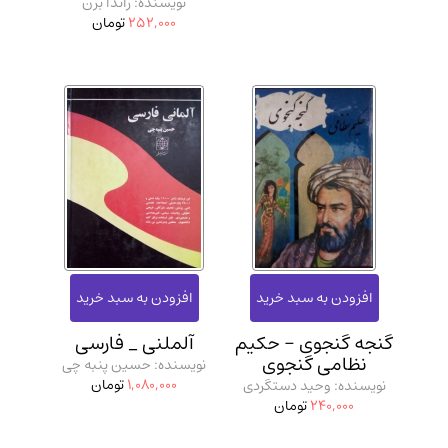
نویسنده: راندا برن
252,000
تومان
گنجه گنجوی - حکیم
آلملنی _ فارسی
نظامی گنجوی
نویسنده: حسین پنبه چی
1,080,000
تومان
نویسنده: وحید دستگردی
240,000
تومان