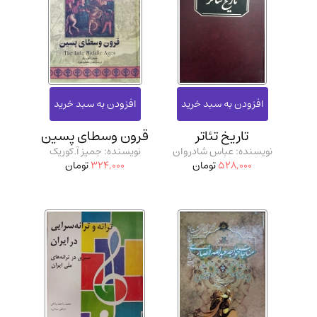
تاریخ تئاتر
قرون وسطای پسین
نویسنده: عباس شادروان
نویسنده: جمیز آ.کوریک
528,000
تومان
324,000
تومان