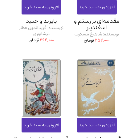
مدرسان شریف و انتشارت ارشد کتاب‌های..
(2)
دانشگاه پیامـ نور
(10)
مقدمه‌ای بر رستم و
بایزید و جنید
اسفندیار
نویسنده: فریدالدین عطار
نیشابوری
نویسنده: شاهرخ مسکوب
264,000
تومان
252,000
تومان