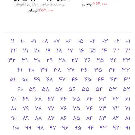
264,000
تومان
نویسنده: مارتین هنری دانوهو
252,000
تومان
11
10
09
08
07
06
05
04
03
02
01
22
21
20
19
18
17
16
15
14
13
12
32
31
30
29
28
27
26
25
24
23
41
40
39
38
37
36
35
34
33
51
50
49
48
47
46
45
44
43
42
60
59
58
57
56
55
54
53
52
70
69
68
67
66
65
64
63
62
61
80
79
78
77
76
75
74
73
72
71
90
89
88
87
86
85
84
83
82
81
100
99
98
97
96
95
94
93
92
91