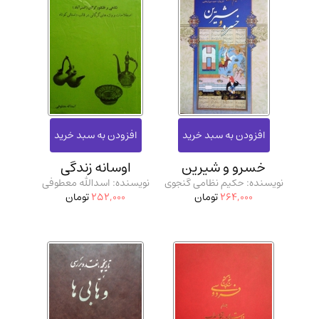
خسرو و شیرین
اوسانه زندگی
نویسنده: حکیم نظامی گنجوی
نویسنده: اسدالله معطوفی
264,000
تومان
252,000
تومان