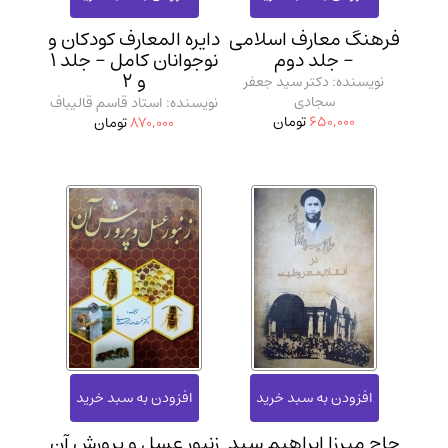
فرهنگ معارف اسلامی
دایره المعارف کودکان و
- جلد دوم
نوجوانان کامل - جلد 1
و 2
نویسنده: دکتر سید جعفر
سجادی
نویسنده: استاد قاسم قالیباف
650,000
تومان
870,000
تومان
حاج میرزا ابراهیم سید
زنبور عسل و پرورش آن