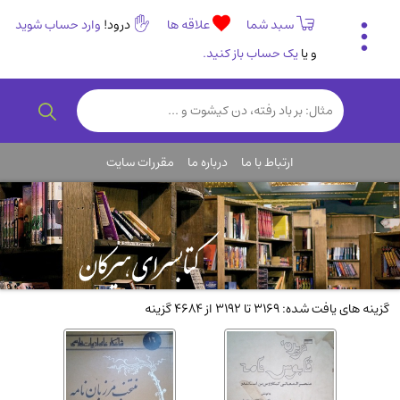
سبد شما
علاقه ها
درود!
وارد حساب شوید
و یا
یک حساب باز کنید.
تاریخی و فرهنگی
(838)
رمان و داستان ایرانی
(307)
هنر و موسیقی
(61)
ارتباط با ما
درباره ما
مقررات سایت
روانشناسی
(357)
انگلیسی و زبان خارجی
(14)
کودکان و نوجوانان
(76)
کتب نادر و کمیاب
(19)
روانشناسی
(112)
گزینه های یافت شده: 3169 تا 3192 از 4684 گزینه
طب گیاهی و سنتی
(45)
فلسفه و جامعه شناسی
(151)
ادبیات و شعر
(511)