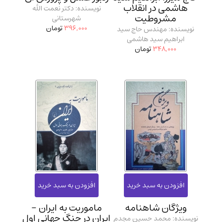
هاشمی در انقلاب
نویسنده: دکتر نعمت الله
مشروطیت
شهرستانی
396,000
تومان
نویسنده: مهندس حاج سید
ابراهیم سید هاشمی
348,000
تومان
ویژگان شاهنامه
ماموریت به ایران -
ایران در جنگ جهانی اول
نویسنده: محمد حسین مجدم