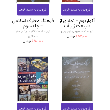
آکواریوم - نمادی از
فرهنگ معارف اسلامی
طبیعت زیر آب
- جلدسوم
نویسنده: مهدی ارجینی
نویسنده: دکتر سید جعفر
252,000
تومان
سجادی
650,000
تومان