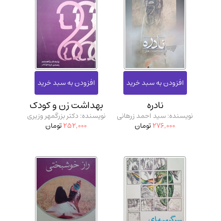
نادره
بهداشت زن و کودک
نویسنده: سید احمد زرهانی
نویسنده: دکتر بزرگمهر وزیری
276,000
تومان
252,000
تومان