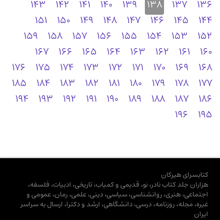
143
142
141
140
139
138
137
136
151
150
149
148
147
146
145
144
159
158
157
156
155
154
153
152
167
166
165
164
163
162
161
160
176
175
174
173
172
171
170
169
168
185
184
183
182
181
180
179
178
177
194
193
192
191
190
189
188
187
186
196
195
کتابسرای هیرکان
هزاران جلد کتاب نادر، نو، قدیمی و کمیاب، تاریخی، ادبیات، فلسفه،
اجتماعی، هنری، روانشناسی، سیاسی، دینی، علمی، رمان، عمومی و
غیره، مجله، روزنامه، درسی، دانشگاهی، ارشد و دکترا، ارسال به سراسر
ایران