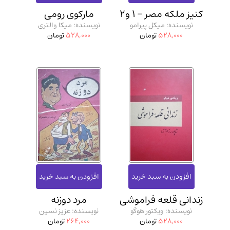
مدرسان شریف و انتشارت ارشد کتاب‌های..
(2)
کنیز ملکه مصر - 1 و2
مارکوی رومی
نویسنده: میکل پیرامو
نویسنده: میکا والتری
دانشگاه پیامـ نور
(10)
528,000
تومان
528,000
تومان
زندانی قلعه فراموشی
مرد دوزنه
نویسنده: ویکتور هوگو
نویسنده: عزیز نسین
528,000
تومان
264,000
تومان