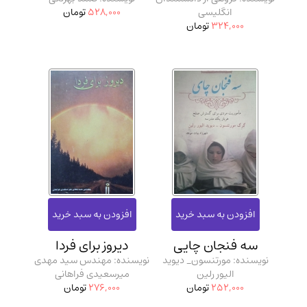
انگلیسی
528,000
تومان
324,000
تومان
سه فنجان چایی
دیروز برای فردا
نویسنده: مورتنسون_ دیوید
نویسنده: مهندس سید مهدی
الیور رلین
میرسعیدی فراهانی
252,000
تومان
276,000
تومان