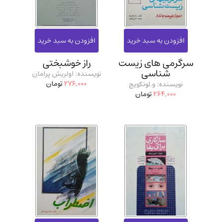
سرگرمی‌ های زیست
راز خوشبختی
شناسی
نویسنده: اولریش پرامان
276,000
تومان
نویسنده: و.لونکویچ
264,000
تومان