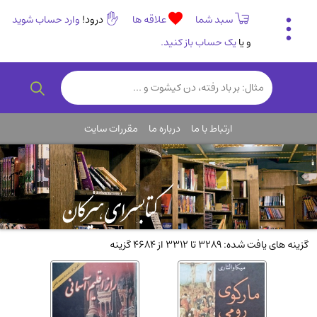
سبد شما
علاقه ها
درود!
وارد حساب شوید
و یا
یک حساب باز کنید.
تاریخی و فرهنگی
(838)
رمان و داستان ایرانی
(307)
هنر و موسیقی
(61)
ارتباط با ما
درباره ما
مقررات سایت
روانشناسی
(357)
انگلیسی و زبان خارجی
(14)
کودکان و نوجوانان
(76)
کتب نادر و کمیاب
(19)
روانشناسی
(112)
گزینه های یافت شده: 3289 تا 3312 از 4684 گزینه
طب گیاهی و سنتی
(45)
فلسفه و جامعه شناسی
(151)
ادبیات و شعر
(511)