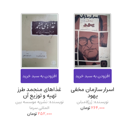
اسرار سازمان مخفی
غذاهای منجمد طرز
یهود
تهیه و توزیع آن
نویسنده: ژرژلامبلن
نویسنده: نشریه موسسه بین
264,000
تومان
المللی سرما
252,000
تومان