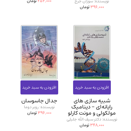
252,000
تومان
نویسنده: سوزان جرج
396,000
تومان
شبیه سازی‌ های
جدال جاسوسان
رایانه‌ای - دینامیک
نویسنده: روبر دوما
مولکولی و مونت کارلو
396,000
تومان
نویسنده: دکتر سیف الله جلیلی
348,000
تومان