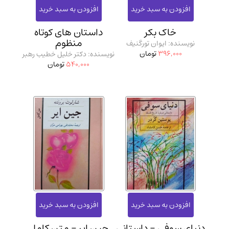
خاک بکر
داستان‌ های کوتاه
منظوم
نویسنده: ایوان تورگنیف
396,000
تومان
نویسنده: دکتر خلیل خطیب رهبر
540,000
تومان
دنیای سوفی - داستانی
جین ایر - متن کامل