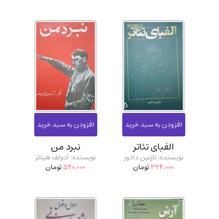
الفبای تئاتر
نبرد من
نویسنده: نازنین دادور
نویسنده: آدولف هیتلر
324,000
تومان
540,000
تومان