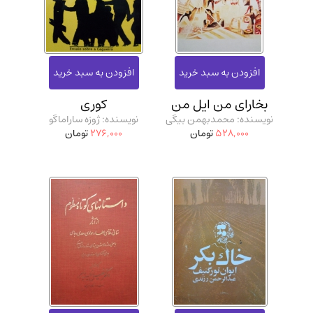
بخارای من ایل من
کوری
نویسنده: محمدبهمن بیگی
نویسنده: ژوزه ساراماگو
528,000
تومان
276,000
تومان