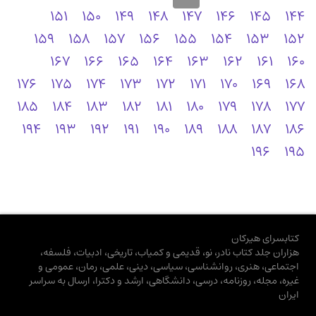
151
150
149
148
147
146
145
144
159
158
157
156
155
154
153
152
167
166
165
164
163
162
161
160
176
175
174
173
172
171
170
169
168
185
184
183
182
181
180
179
178
177
194
193
192
191
190
189
188
187
186
196
195
کتابسرای هیرکان
هزاران جلد کتاب نادر، نو، قدیمی و کمیاب، تاریخی، ادبیات، فلسفه،
اجتماعی، هنری، روانشناسی، سیاسی، دینی، علمی، رمان، عمومی و
غیره، مجله، روزنامه، درسی، دانشگاهی، ارشد و دکترا، ارسال به سراسر
ایران