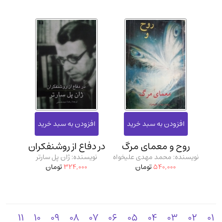
روح و معمای مرگ
در دفاع از روشنفکران
نویسنده: محمد مهدی علیخواه
نویسنده: ژان پل سارتر
540,000
تومان
324,000
تومان
11
10
09
08
07
06
05
04
03
02
01