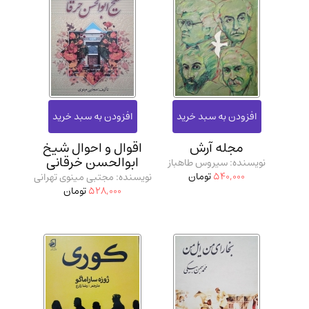
مجله آرش
اقوال و احوال شیخ
ابوالحسن خرقانی
نویسنده: سیروس طاهباز
540,000
تومان
نویسنده: مجتبی مینوی تهرانی
528,000
تومان