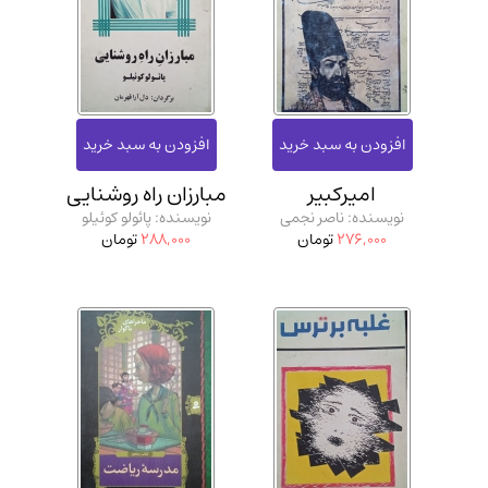
ادیان و مذاهب
(142)
دانشگاهی و آموزشی
(534)
اقتصادی، بازاریابی و مالی
(56)
کتاب های متفرقه
(102)
علمی
(92)
امیرکبیر
مبارزان راه روشنایی
پزشکی
(140)
نویسنده: ناصر نجمی
نویسنده: پائولو کوئیلو
کامپیوتر و نرم افزار
(13)
276,000
تومان
288,000
تومان
ورزشی و تربیت بدنی
(34)
آشپزی و خوراکی
(25)
سرگرمی و بازی
(7)
سیاسی
(116)
رمان و داستان خارجی
(489)
حقوقی و قانون
(47)
کتاب های مصور رنگی و گلاسه
(23)