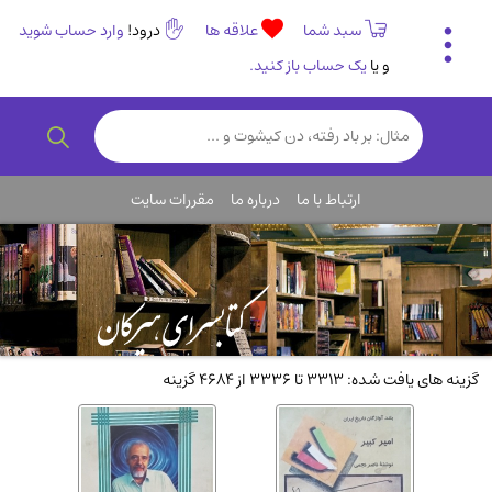
سبد شما
علاقه ها
درود!
وارد حساب شوید
و یا
یک حساب باز کنید.
تاریخی و فرهنگی
(838)
رمان و داستان ایرانی
(307)
هنر و موسیقی
(61)
ارتباط با ما
درباره ما
مقررات سایت
روانشناسی
(357)
انگلیسی و زبان خارجی
(14)
کودکان و نوجوانان
(76)
کتب نادر و کمیاب
(19)
روانشناسی
(112)
گزینه های یافت شده: 3313 تا 3336 از 4684 گزینه
طب گیاهی و سنتی
(45)
فلسفه و جامعه شناسی
(151)
ادبیات و شعر
(511)