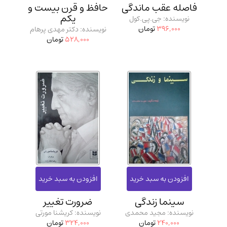
فاصله عقب ماندگی
حافظ و قرن بیست و
یکم
نویسنده: جی.پی.کول
396,000
تومان
نویسنده: دکتر مهدی پرهام
528,000
تومان
سینما زندگی
ضرورت تغییر
نویسنده: مجید محمدی
نویسنده: کریشنا مورتی
240,000
تومان
324,000
تومان