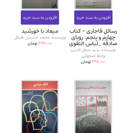
رسائل قاجاری - کتاب
میعاد با خورشید
چهارم و پنجم: رویای
نویسنده: محمد حسنین هیکل
صادقه _لباس التقوی
396,000
تومان
نویسنده: سید جمال الدین
واعظ اصفهانی
396,000
تومان