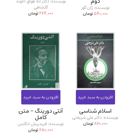
دوم
نویسنده: دکتر آنه طواق آخوند
گلشاهی
نویسنده: ژان گور
264,000
تومان
540,000
تومان
اسلام شناسی
آنتی دورینگ - متن
کامل
نویسنده: دکتر علی شریعتی
870,000
تومان
نویسنده: فریدریش انگلس
650,000
تومان