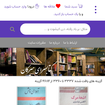
سبد شما
علاقه ها
درود!
وارد حساب شوید
و یا
یک حساب باز کنید.
تاریخی و فرهنگی
(838)
رمان و داستان ایرانی
(307)
هنر و موسیقی
(61)
ارتباط با ما
درباره ما
مقررات سایت
روانشناسی
(357)
انگلیسی و زبان خارجی
(14)
کودکان و نوجوانان
(76)
کتب نادر و کمیاب
(19)
روانشناسی
(112)
گزینه های یافت شده: 3337 تا 3360 از 4684 گزینه
طب گیاهی و سنتی
(45)
فلسفه و جامعه شناسی
(151)
ادبیات و شعر
(511)