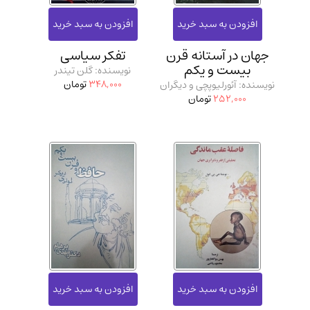
جهان در آستانه قرن
تفکر سیاسی
بیست و یکم
نویسنده: گلن تیندر
348,000
تومان
نویسنده: آئورلیوپچی و دیگران
252,000
تومان