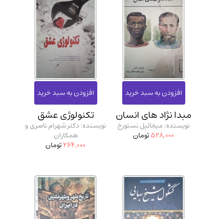
مبدا نژاد های انسان
تکنولوژی عشق
نویسنده: میخائیل نستورخ
نویسنده: دکتر شهرام ناصری و
528,000
تومان
همکاران
264,000
تومان