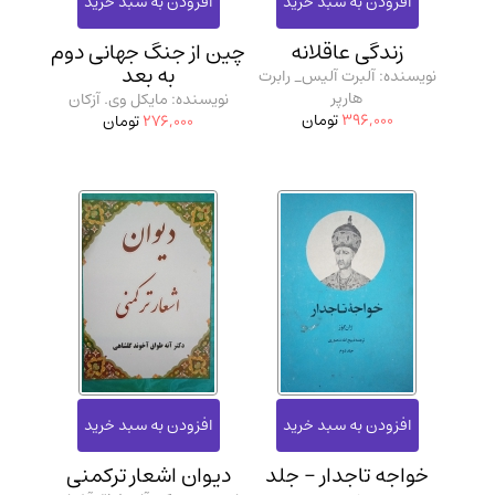
مدرسان شریف و انتشارت ارشد کتاب‌های..
(2)
زندگی عاقلانه
چین از جنگ جهانی دوم
دانشگاه پیامـ نور
(10)
به بعد
نویسنده: آلبرت آلیس_ رابرت
هارپر
نویسنده: مایکل وی. آزکان
396,000
تومان
276,000
تومان
خواجه تاجدار - جلد
دیوان اشعار ترکمنی