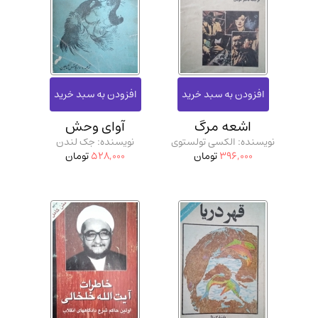
ادیان و مذاهب
(142)
دانشگاهی و آموزشی
(534)
اقتصادی، بازاریابی و مالی
(56)
کتاب های متفرقه
(102)
علمی
(92)
اشعه مرگ
آوای وحش
پزشکی
(140)
نویسنده: الکسی تولستوی
نویسنده: جک لندن
کامپیوتر و نرم افزار
(13)
396,000
تومان
528,000
تومان
ورزشی و تربیت بدنی
(34)
آشپزی و خوراکی
(25)
سرگرمی و بازی
(7)
سیاسی
(116)
رمان و داستان خارجی
(489)
حقوقی و قانون
(47)
کتاب های مصور رنگی و گلاسه
(23)