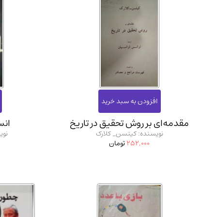
مقدمه‌ای بر روش تحقیق در تاریخ
انس
نویسنده: کیتسن_ کلارک
نوی
252,000
تومان