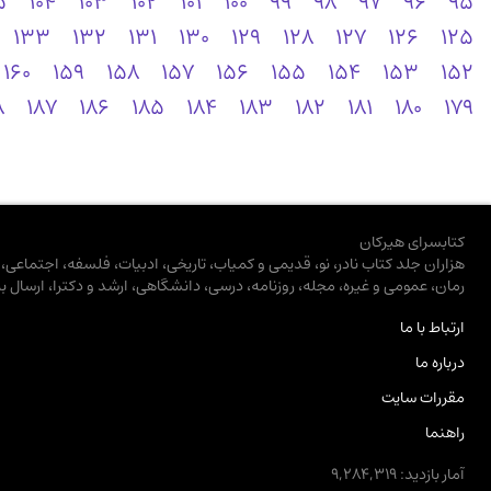
5
104
103
102
101
100
99
98
97
96
95
133
132
131
130
129
128
127
126
125
160
159
158
157
156
155
154
153
152
8
187
186
185
184
183
182
181
180
179
کتابسرای هیرکان
هزاران جلد کتاب نادر، نو، قدیمی و کمیاب، تاریخی، ادبیات، فلسفه، اجتماعی
رمان، عمومی و غیره، مجله، روزنامه، درسی، دانشگاهی، ارشد و دکترا، ارسال ب
ارتباط با ما
درباره ما
مقررات سایت
راهنما
آمار بازدید: 9,284,319