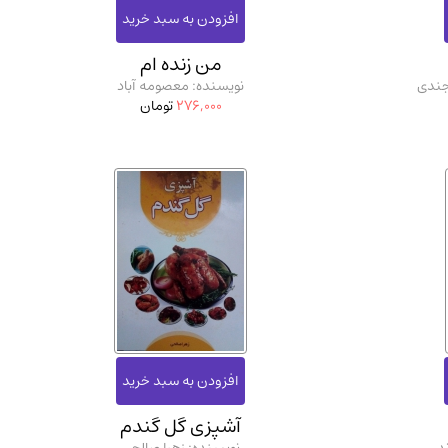
من زنده ام
جندی
نویسنده: معصومه آباد
276,000
تومان
آشپزی گل گندم