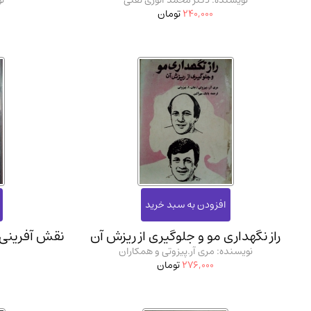
نویسنده: دکتر محمد انوری تفتی
ن
240,000
تومان
راز نگهداری مو و جلوگیری از ریزش آن
نقش آفرینی
نویسنده: مری آر.پیزوتی و همکاران
276,000
تومان