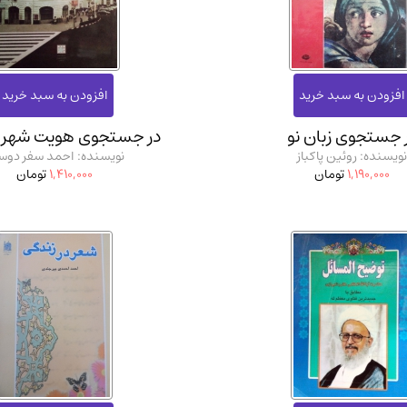
آموزشی و کنکوری
مدرس
 جستجوی زبان نو
در جستجوی هویت شهر
ویسنده: روئین پاکباز
نویسنده: احمد سفر دو
1,190,000
تومان
1,410,000
تومان