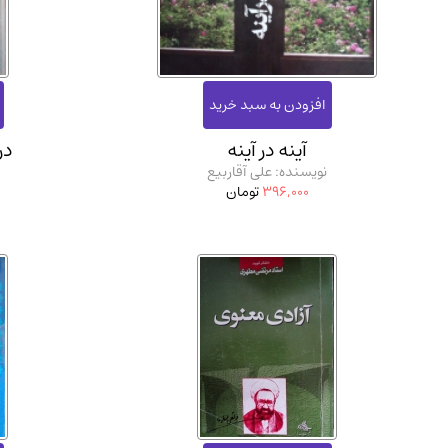
استخدامی و کاریابی دولتی و خصوصی.سوالـات و آزمونها
(2)
دانشگاه پیامـ نور
(10)
آینه در آینه
در
نویسنده: علی آقاربیع
ن
396,000
تومان