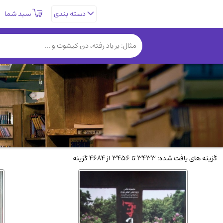
سبد شما
دسته بندی
تاریخی و فرهنگی
(838)
روانشناسی
(357)
کتب نادر و کمیاب
(19)
فلسفه و جامعه شناسی
(151)
دانشگاهی و آموزشی
(534)
علمی
(92)
ورزشی و تربیت بدنی
(34)
سیاسی
(116)
گزینه های یافت شده: 3433 تا 3456 از 4684 گزینه
کتاب های مصور رنگی و گلاسه
(23)
دایره المعارف و فرهنگ
(13)
سینما و فیلم
(54)
زندگینامه شهدا
(9)