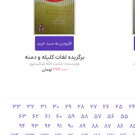
برگزیده لغات کلیله و دمنه
نویسنده: عنایت الله شکیباپور
324,000
تومان
33
32
31
30
29
28
27
26
25
2
63
62
61
60
59
58
57
56
55
94
93
92
91
90
89
88
87
86
8