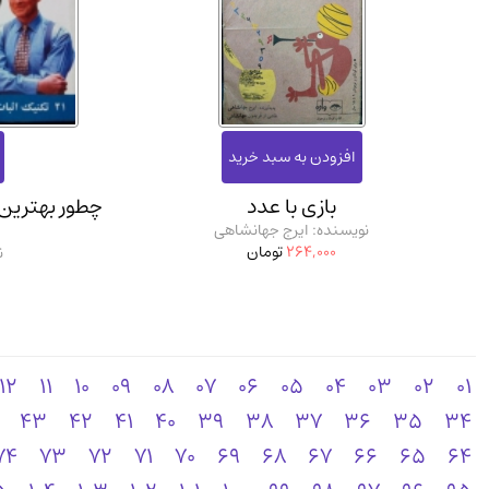
بازی با عدد
چطور بهترین 
نویسنده: ایرج جهانشاهی
264,000
تومان
ن
12
11
10
09
08
07
06
05
04
03
02
01
43
42
41
40
39
38
37
36
35
34
74
73
72
71
70
69
68
67
66
65
64