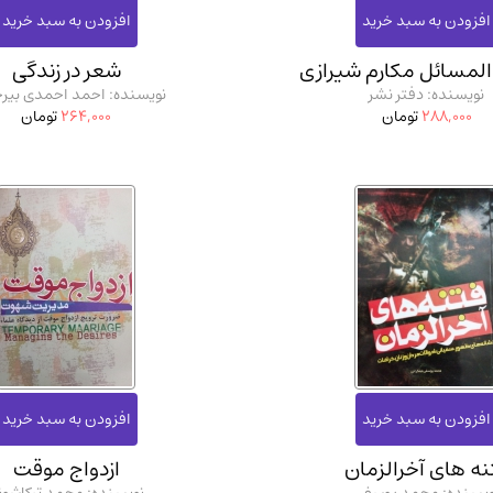
لمسائل مکارم شیرازی
شعر در زندگی
نویسنده: دفتر نشر
نویسنده: احمد احمدی بیر
288,000
تومان
264,000
تومان
نه های آخرالزمان
ازدواج موقت