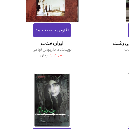
ان شریف و انتشارت ارشد کتاب‌های..
(2)
ی رشت
ایران قدیم
ست
نویسنده: داریوش تهامی
1,080,000
تومان