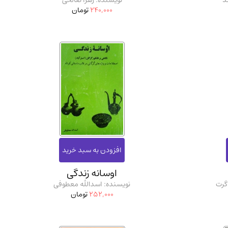
د
نویسنده: زهرا صالحی
240,000
تومان
اوسانه زندگی
گرت
نویسنده: اسدالله معطوفی
252,000
تومان