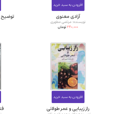
آزادی معنوی
توضیح ا
نویسنده: مرتضی مطهری
240,000
تومان
راز زیبایی و عمر طولانی
فت