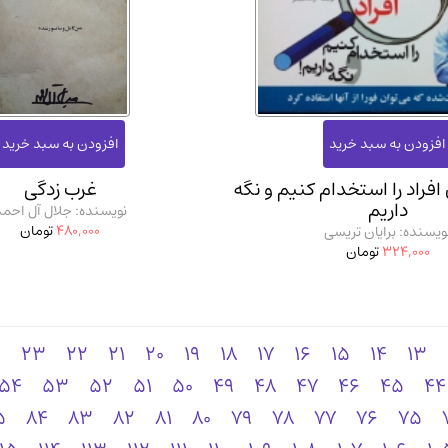
افراد را استخدام کنیم و نگه
غرب زدگی
داریم
نویسنده: جلال آل احمد
480,000
تومان
ویسنده: برایان تریسی
324,000
تومان
4
23
22
21
20
19
18
17
16
15
14
13
54
53
52
51
50
49
48
47
46
45
44
5
84
83
82
81
80
79
78
77
76
75