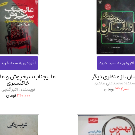
ان، از منظری دیگر
عالیجناب سرخپوش و عال
خاکستری
سنده: محمدعلی طاهری
324,000
تومان
نویسنده: اکبر گنجی
240,000
تومان