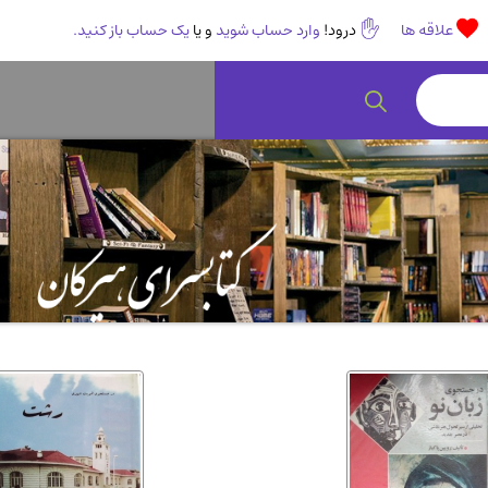
علاقه ها
درود!
وارد حساب شوید
و یا
یک حساب باز کنید.
رمان و داستان ایرانی
(307)
هنر 
انگلیسی و زبان خارجی
(14)
کودکا
روانشناسی
(112)
طب گ
ادبیات و شعر
(511)
ادیا
اقتصادی، بازاریابی و مالی
(56)
کتاب
پزشکی
(140)
کامپی
آشپزی و خوراکی
(25)
سرگر
رمان و داستان خارجی
(489)
حقوق
عرفانی و سلوک
(45)
الکت
علوم غریبه و شهودی
(16)
معما
کتاب های قدیمی دینی و مذهبی
(14)
طراح
کتاب چاپ سنگی و کتاب خطی قدیمی
جغرا