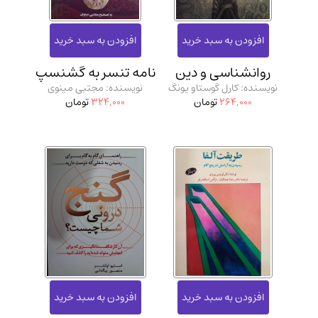
روانشناسی و دین
نامه تنسر به گشنسپ
نویسنده: کارل گوستاو یونگ
نویسنده: مجتبی مینوی
264,000
تومان
324,000
تومان