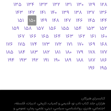
135
134
133
132
131
130
129
128
143
142
141
140
139
138
137
136
151
150
149
148
147
146
145
144
159
158
157
156
155
154
153
152
167
166
165
164
163
162
161
160
176
175
174
173
172
171
170
169
168
185
184
183
182
181
180
179
178
177
194
193
192
191
190
189
188
187
186
196
195
کتابسرای هیرکان
هزاران جلد کتاب نادر، نو، قدیمی و کمیاب، تاریخی، ادبیات، فلسفه،
اجتماعی، هنری، روانشناسی، سیاسی، دینی، علمی، رمان، عمومی و