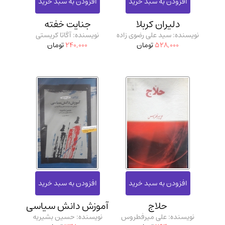
مدرسان شریف و انتشارت ارشد کتاب‌های..
(2)
دلیران کربلا
جنایت خفته
دانشگاه پیامـ نور
(10)
نویسنده: سید علی رضوی زاده
نویسنده: آگاتا کریستی
528,000
تومان
240,000
تومان
حلاج
آموزش دانش سیاسی
نویسنده: علی میرفطروس
نویسنده: حسین بشیریه