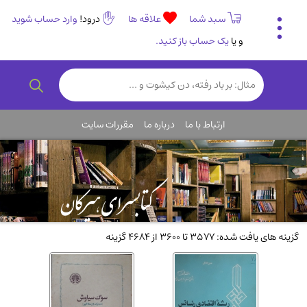
سبد شما
علاقه ها
درود!
وارد حساب شوید
و یا
یک حساب باز کنید.
تاریخی و فرهنگی
(838)
رمان و داستان ایرانی
(307)
هنر و موسیقی
(61)
ارتباط با ما
درباره ما
مقررات سایت
روانشناسی
(357)
انگلیسی و زبان خارجی
(14)
کودکان و نوجوانان
(76)
کتب نادر و کمیاب
(19)
روانشناسی
(112)
گزینه های یافت شده: 3577 تا 3600 از 4684 گزینه
طب گیاهی و سنتی
(45)
فلسفه و جامعه شناسی
(151)
ادبیات و شعر
(511)