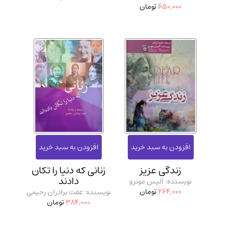
650,000
تومان
زندگی عزیز
زنانی که دنیا را تکان
دادند
نویسنده: آلیس مونرو
264,000
تومان
نویسنده: عفت برادران رحیمی
384,000
تومان