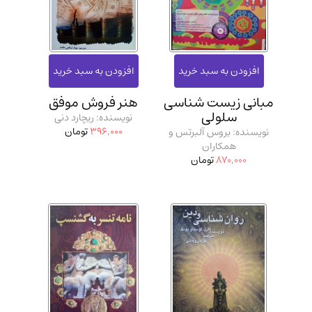
مبانی زیست شناسی
هنر فروش موفق
سلولی
نویسنده: ریچارد دنی
396,000
تومان
نویسنده: بروس آلبرتس و
همکاران
870,000
تومان