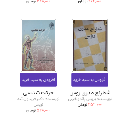
264,000
تومان
348,000
تومان
شطرنج مدرن روس
حرکت شناسی
نویسنده: بروس پاندولفینی
نویسنده: دکتر فریدون تند
252,000
تومان
نویس
528,000
تومان