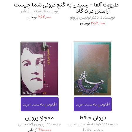
طریقت آلفا - رسیدن به
گنج درونی شما چیست
آرامش در 5 گام
نویسنده: استیو اولشر
264,000
تومان
نویسنده: دکتر لوئیس پروتو
252,000
تومان
دیوان حافظ
معجزه پروین
نویسنده: خواجه شمس الدین
نویسنده: پروین اعتصامی
محمد حافظ
480,000
تومان