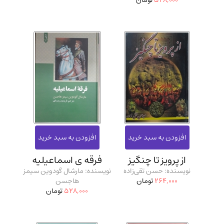
528,000
تومان
از پرویز تا چنگیز
فرقه ی اسماعیلیه
نویسنده: حسن تقی‌زاده
نویسنده: مارشال گودوین سیمز
264,000
تومان
هاجسن
528,000
تومان