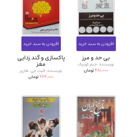
بی حد و مرز
پاکسازی و گند زدایی
مغز
نویسنده: جیم کوییک
480,000
تومان
نویسنده: فیث جی. هارپر
264,000
تومان