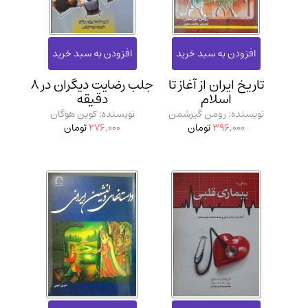
تاریخ ایران از آغاز تا
جلب رضایت دیگران در 8
اسلام
دقیقه
نویسنده: رومن گیرشمن
نویسنده: کوین هوگان
396,000
تومان
276,000
تومان