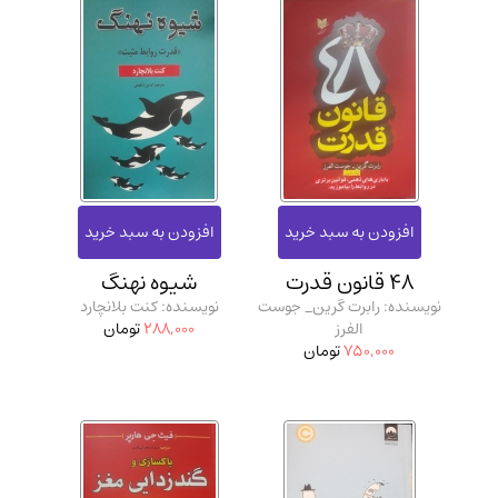
48 قانون قدرت
شیوه نهنگ
نویسنده: رابرت گرین_ جوست
نویسنده: کنت بلانچارد
الفرز
288,000
تومان
750,000
تومان