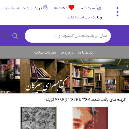
سبد شما
علاقه ها
درود!
وارد حساب شوید
و یا
یک حساب باز کنید.
تاریخی و فرهنگی
(838)
رمان و داستان ایرانی
(307)
هنر و موسیقی
(61)
ارتباط با ما
درباره ما
مقررات سایت
روانشناسی
(357)
انگلیسی و زبان خارجی
(14)
کودکان و نوجوانان
(76)
کتب نادر و کمیاب
(19)
روانشناسی
(112)
گزینه های یافت شده: 3601 تا 3624 از 4684 گزینه
طب گیاهی و سنتی
(45)
فلسفه و جامعه شناسی
(151)
ادبیات و شعر
(511)