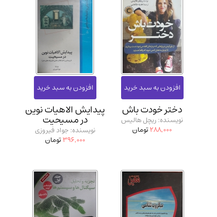
دختر خودت باش
پیدایش الاهیات نوین
در مسیحیت
نویسنده: ریچل هالیس
288,000
تومان
نویسنده: جواد فیروزی
396,000
تومان