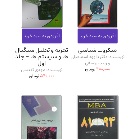
میکروب شناسی
تجزیه و تحلیل سیگنال
ها و سیستم ها - جلد
نویسنده: دکتر داوود اسماعیلی
اول
و زینب یوسفی
480,000
تومان
نویسنده: مهدی تقدسی
540,000
تومان