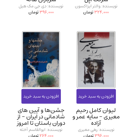
نویسنده: والتر ایزاکسون
نویسنده: دی جی مک هیل
324,000
تومان
396,000
تومان
لیوان کامل رحیم
جشن‌ها و آیین‌ های
معیری - سایه عمر و
شادمانی در ایران - از
آزاده
دوران باستان تا امروز
نویسنده: رهی معیری
نویسنده: ابوالقاسم آخته
396,000
تومان
264,000
تومان