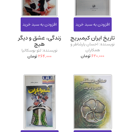
مدرسان شریف و انتشارت ارشد کتاب‌های..
(2)
دانشگاه پیامـ نور
(10)
تاریخ ایران کیمبریج
زندگی، عشق و دیگر
هیچ
نویسنده: احسان یارشاطر و
همکاران
نویسنده: لئو بوسکالیا
620,000
تومان
264,000
تومان