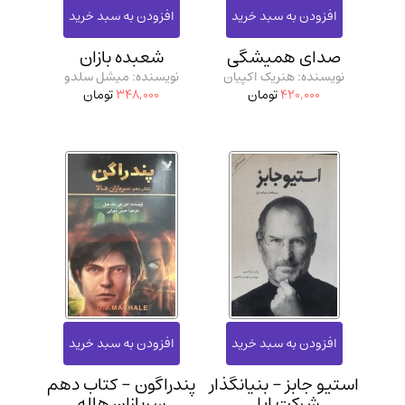
صدای همیشگی
شعبده بازان
نویسنده: هنریک اکپیان
نویسنده: میشل سلدو
420,000
تومان
348,000
تومان
استیو جابز - بنیانگذار
پندراگون - کتاب دهم
شرکت اپل
سربازان هاله