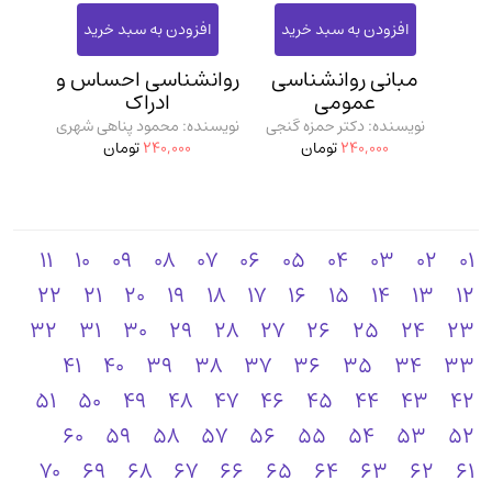
مبانی روانشناسی
روانشناسی احساس و
عمومی
ادراک
نویسنده: دکتر حمزه گنجی
نویسنده: محمود پناهی شهری
240,000
تومان
240,000
تومان
11
10
09
08
07
06
05
04
03
02
01
22
21
20
19
18
17
16
15
14
13
12
32
31
30
29
28
27
26
25
24
23
41
40
39
38
37
36
35
34
33
51
50
49
48
47
46
45
44
43
42
60
59
58
57
56
55
54
53
52
70
69
68
67
66
65
64
63
62
61