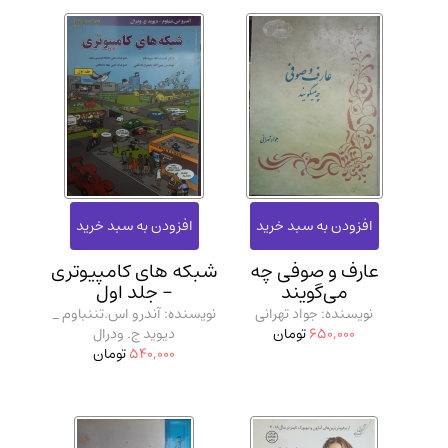
عارف و صوفی چه
شبکه‌ های کامپیوتری
می‌گویند
- جلد اول
نویسنده: جواد تهرانی
نویسنده: آندرو اس.تننباوم _
650,000
تومان
دیوید ج. ودرال
540,000
تومان