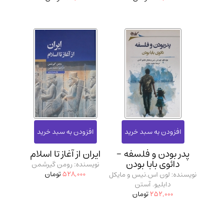
پدر بودن و فلسفه -
ایران از آغاز تا اسلام
دائوی بابا بودن
نویسنده: رومن گیرشمن
528,000
تومان
نویسنده: لون اس.نیس و مایکل
دابلیو. آستن
252,000
تومان