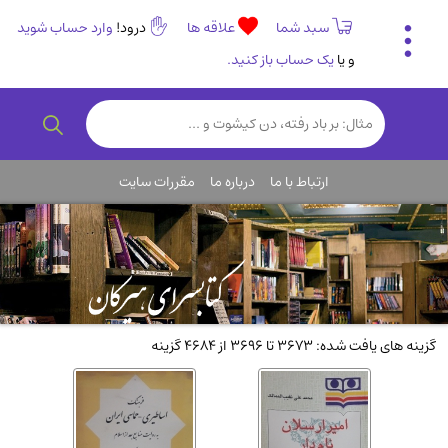
سبد شما
علاقه ها
درود!
وارد حساب شوید
و یا
یک حساب باز کنید.
تاریخی و فرهنگی
(838)
رمان و داستان ایرانی
(307)
هنر و موسیقی
(61)
ارتباط با ما
درباره ما
مقررات سایت
روانشناسی
(357)
انگلیسی و زبان خارجی
(14)
کودکان و نوجوانان
(76)
کتب نادر و کمیاب
(19)
روانشناسی
(112)
گزینه های یافت شده: 3673 تا 3696 از 4684 گزینه
طب گیاهی و سنتی
(45)
فلسفه و جامعه شناسی
(151)
ادبیات و شعر
(511)