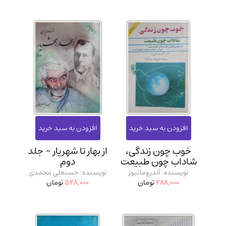
خوب چون زندگی،
از بهار تا شهریار - جلد
شاداب چون طبیعت
دوم
نویسنده: آندروماتیوز
نویسنده: حسنعلی محمدی
288,000
تومان
528,000
تومان