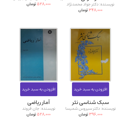
528,000
تومان
نویسنده: دکتر جواد محمدنژاد
348,000
تومان
سبک شناسی نثر
آمار ریاضی
نویسنده: دکتر سیروس شمیسا
نویسنده: جان فروند
396,000
تومان
528,000
تومان