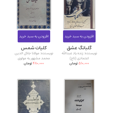
گلبانگ عشق
کلیات شمس
نویسنده: زنده یاد عبدالله
نویسنده: مولانا جلال الدین
اعتمادی (تاج)
محمد مشهور به مولوی
510,000
تومان
480,000
تومان