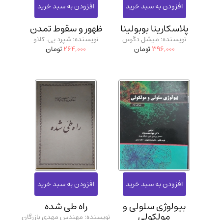
پلاسکارینا بوبولینا
ظهور و سقوط تمدن
نویسنده: میشل دگرس
نویسنده: شپرد بی. کلاو
396,000
تومان
264,000
تومان
بیولوژی سلولی و
راه طی شده
مولکولی
نویسنده: مهندس مهدی بازرگان