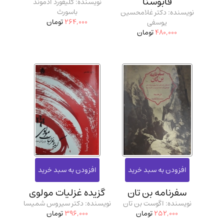
قابوسنا
نویسنده: کلیفورد ادموند
باسورث
نویسنده: دکتر غلامحسین
264,000
تومان
یوسفی
480,000
تومان
سفرنامه بن تان
گزیده غزلیات مولوی
نویسنده: اگوست بن تان
نویسنده: دکتر سیروس شمیسا
252,000
تومان
396,000
تومان