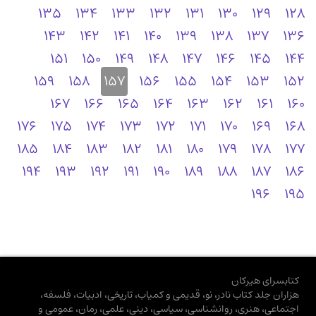
135
134
133
132
131
130
129
128
143
142
141
140
139
138
137
136
151
150
149
148
147
146
145
144
159
158
157
156
155
154
153
152
167
166
165
164
163
162
161
160
176
175
174
173
172
171
170
169
168
185
184
183
182
181
180
179
178
177
194
193
192
191
190
189
188
187
186
196
195
کتابسرای هیرکان
هزاران جلد کتاب نادر، نو، قدیمی و کمیاب، تاریخی، ادبیات، فلسفه،
اجتماعی، هنری، روانشناسی، سیاسی، دینی، علمی، رمان، عمومی و