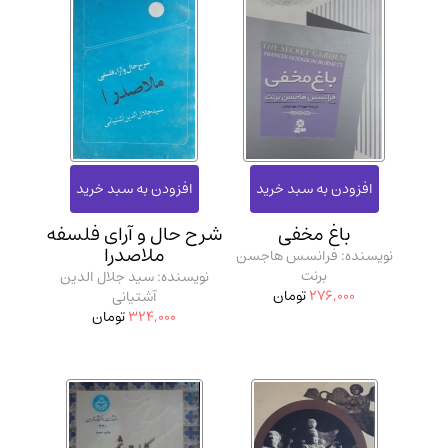
باغ مخفی
شرح حال و آرای فلسفه
ملاصدرا
نویسنده: فرانسس هاجسن
برنت
نویسنده: سید جلال الدین
276,000
تومان
آشتیانی
324,000
تومان