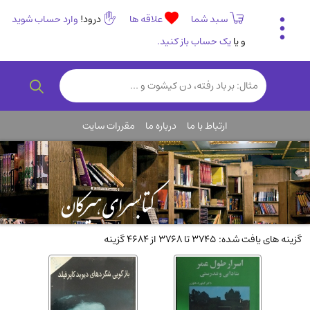
سبد شما
علاقه ها
درود!
وارد حساب شوید
و یا
یک حساب باز کنید.
تاریخی و فرهنگی
(838)
رمان و داستان ایرانی
(307)
هنر و موسیقی
(61)
ارتباط با ما
درباره ما
مقررات سایت
روانشناسی
(357)
انگلیسی و زبان خارجی
(14)
کودکان و نوجوانان
(76)
کتب نادر و کمیاب
(19)
روانشناسی
(112)
گزینه های یافت شده: 3745 تا 3768 از 4684 گزینه
طب گیاهی و سنتی
(45)
فلسفه و جامعه شناسی
(151)
ادبیات و شعر
(511)