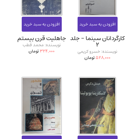
کارگردانان سینما - جلد
جاهلیت قرن بیستم
2
نویسنده: محمد قطب
324,000
تومان
نویسنده: خسرو کریمی
528,000
تومان