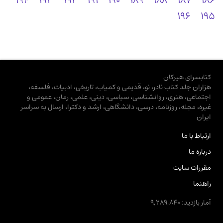
194
193
192
191
190
189
188
187
186
196
195
کتابسرای هیرکان
هزاران جلد کتاب نادر، نو، قدیمی و کمیاب، تاریخی، ادبیات، فلسفه،
اجتماعی، هنری، روانشناسی، سیاسی، دینی، علمی، رمان، عمومی و
غیره، مجله، روزنامه، درسی، دانشگاهی، ارشد و دکترا، ارسال به سراسر
ایران
ارتباط با ما
درباره ما
مقررات سایت
راهنما
آمار بازدید: 9,289,840