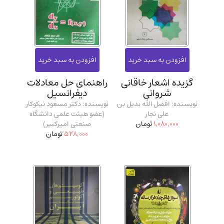
گزیده اشعار خاقانی
راهنمای حل معادلات
شروانی
دیفرانسیل
نویسنده: افضل الله بدیل بن
نویسنده: دکتر مسعود نیکوکار
علی نجار
(عضو هیئت علمی دانشگاه
1,080,000
تومان
صنعتی امیرکبیر)
528,000
تومان