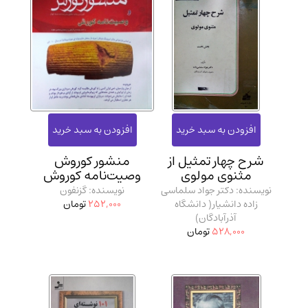
شرح چهار تمثیل از
منشور کوروش
مثنوی مولوی
وصیت‌نامه کوروش
نویسنده: دکتر جواد سلماسی
نویسنده: گزنفون
زاده دانشیار( دانشگاه
252,000
تومان
آذرآبادگان)
528,000
تومان