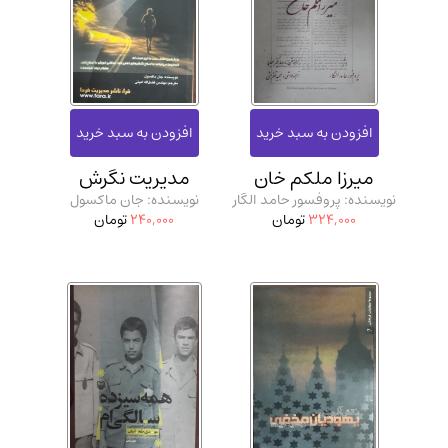
ادیان و مذاهب
(142)
دانشگاهی و آموزشی
(534)
اقتصادی، بازاریابی و مالی
(56)
کتاب های متفرقه
(102)
علمی
(92)
میرزا ملکم خان
مدیریت نگرش
پزشکی
(140)
نویسنده: پروفسور حامد الگار
نویسنده: جان ماکسول
کامپیوتر و نرم افزار
(13)
324,000
تومان
240,000
تومان
ورزشی و تربیت بدنی
(34)
آشپزی و خوراکی
(25)
سرگرمی و بازی
(7)
سیاسی
(116)
رمان و داستان خارجی
(489)
حقوقی و قانون
(47)
کتاب های مصور رنگی و گلاسه
(23)