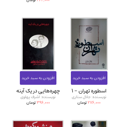
264,000
تومان
اسطوره تهران - 1
چهره‌هایی در یک آینه
نویسنده: جلال ستاری
نویسنده: اشرف پهلوی
276,000
تومان
396,000
تومان