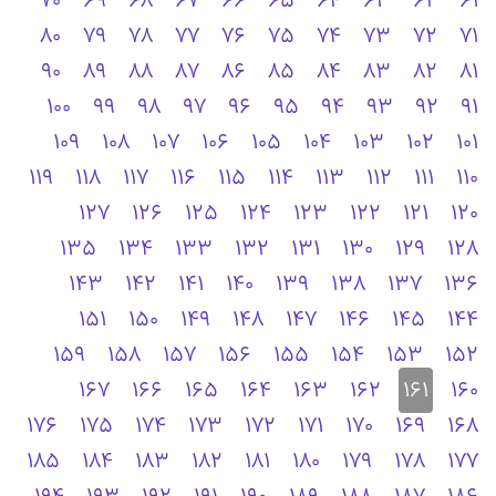
70
69
68
67
66
65
64
63
62
61
80
79
78
77
76
75
74
73
72
71
90
89
88
87
86
85
84
83
82
81
100
99
98
97
96
95
94
93
92
91
109
108
107
106
105
104
103
102
101
119
118
117
116
115
114
113
112
111
110
127
126
125
124
123
122
121
120
135
134
133
132
131
130
129
128
143
142
141
140
139
138
137
136
151
150
149
148
147
146
145
144
159
158
157
156
155
154
153
152
167
166
165
164
163
162
161
160
176
175
174
173
172
171
170
169
168
185
184
183
182
181
180
179
178
177