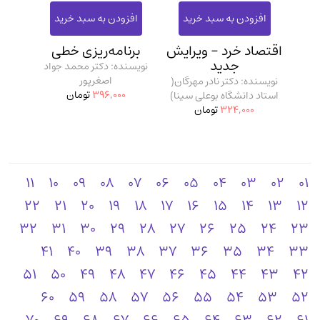
اقتصاد خرد - ویرایش
برنامه‌ریزی خطی
جدید
نویسنده: دکتر محمد جواد
اصغرپور
نویسنده: دکتر نادر مهرگان(
396,000
تومان
استاد دانشگاه بوعلی سینا)
324,000
تومان
11
10
09
08
07
06
05
04
03
02
01
22
21
20
19
18
17
16
15
14
13
12
32
31
30
29
28
27
26
25
24
23
41
40
39
38
37
36
35
34
33
51
50
49
48
47
46
45
44
43
42
60
59
58
57
56
55
54
53
52