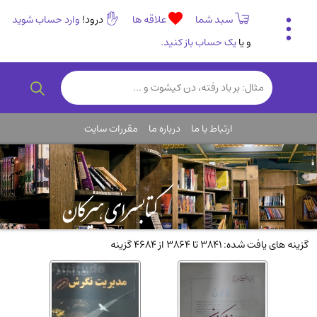
سبد شما
علاقه ها
درود!
وارد حساب شوید
و یا
یک حساب باز کنید.
تاریخی و فرهنگی
(838)
رمان و داستان ایرانی
(307)
هنر و موسیقی
(61)
ارتباط با ما
درباره ما
مقررات سایت
روانشناسی
(357)
انگلیسی و زبان خارجی
(14)
کودکان و نوجوانان
(76)
کتب نادر و کمیاب
(19)
روانشناسی
(112)
گزینه های یافت شده: 3841 تا 3864 از 4684 گزینه
طب گیاهی و سنتی
(45)
فلسفه و جامعه شناسی
(151)
ادبیات و شعر
(511)