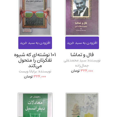
فال و تماشا
101 نوشته‌ای که شیوه
تفکرتان را متحول
نویسنده: سید محمدعلی
می‌کند
جمال‌زاده
324,000
تومان
نویسنده: برایانا ویست
324,000
تومان