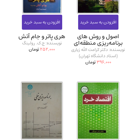
اصول و روش‌ های
هری پاتر و جام آتش
برنامه‌ریزی منطقه‌ای
نویسنده: ج.ک. رولینگ
252,000
تومان
نویسنده: دکتر کرامت الله زیاری
(استاد دانشگاه تهران)
396,000
تومان