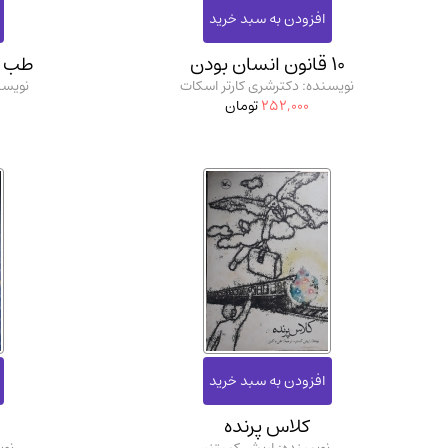
10 قانون انسان بودن
طب سنتی1 
نویسنده: دکترشری کارتر اسکات
نویسن
252,000
تومان
کلاس پرنده