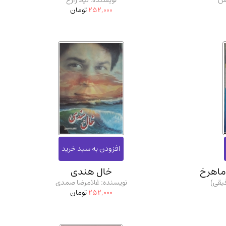
یس
نویسنده: لیلا زارع
252,000
تومان
ماهرخ
خال هندی
یقی)
نویسنده: غلامرضا صمدی
252,000
تومان