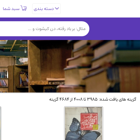
سبد شما
دسته بندی
تاریخی و فرهنگی
(838)
روانشناسی
(357)
کتب نادر و کمیاب
(19)
فلسفه و جامعه شناسی
(151)
دانشگاهی و آموزشی
(534)
علمی
(92)
ورزشی و تربیت بدنی
(34)
سیاسی
(116)
گزینه های یافت شده: 3985 تا 4008 از 4684 گزینه
کتاب های مصور رنگی و گلاسه
(23)
دایره المعارف و فرهنگ
(13)
سینما و فیلم
(54)
زندگینامه شهدا
(9)