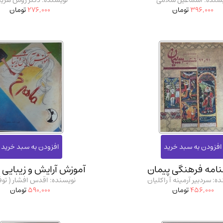
سنده: اسماعیل سلامی
نویسنده: دکتر روس هر
396,000
تومان
276,000
تومان
امه فرهنگی پیمان
آموزش آرایش و زیبایی 
ه: سردبیر آرمینه آ راکلیان
نویسنده: اقدس افشار ( توف
456,000
تومان
590,000
تومان