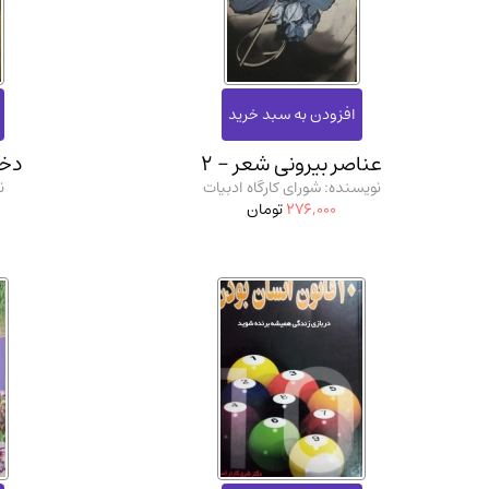
استخدامی و کاریابی دولتی و خصوصی.سوالـات و آزمونها
(2)
دانشگاه پیامـ نور
(10)
عناصر بیرونی شعر - 2
دخت
نویسنده: شورای کارگاه ادبیات
ن
276,000
تومان