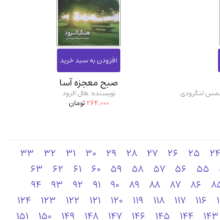
صبح معجزه آسا
 شمس لنگرودی
نویسنده: هال الرود
264,000
تومان
33
32
31
30
29
28
27
26
25
2
63
62
61
60
59
58
57
56
55
94
93
92
91
90
89
88
87
86
8
124
123
122
121
120
119
118
117
116
151
150
149
148
147
146
145
144
143