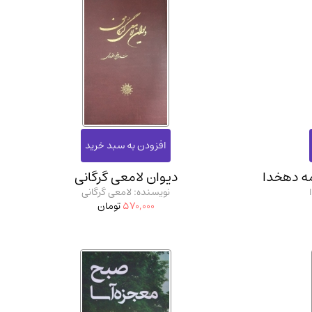
مه دهخدا
دیوان لامعی گرگانی
نویسنده: لامعی گرگانی
570,000
تومان