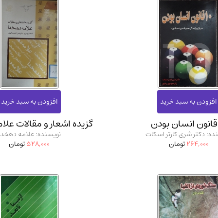
گزیده اشعار و مقالات علا
ده: دکتر شری کارتر اسکات
نویسنده: علامه دهخدا
264,000
تومان
528,000
تومان