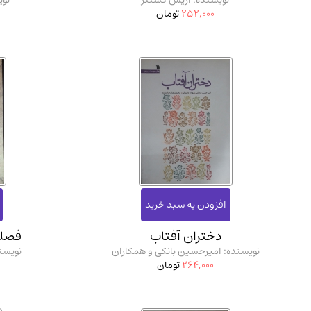
نویسنده: اریش کستنر
نوی
252,000
تومان
دختران آفتاب
فصلن
نویسنده: امیرحسین بانکی و همکاران
نویسند
264,000
تومان