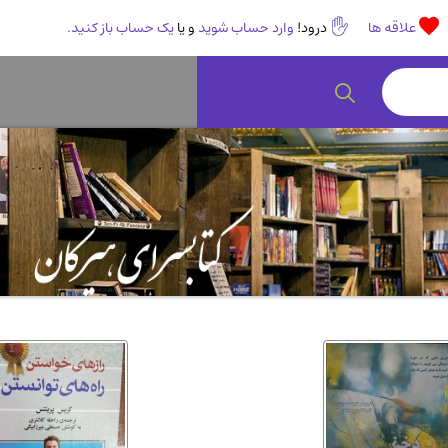
علاقه ها
درود!
وارد حساب شوید
و یا
یک حساب باز کنید.
رمان و داستان ایرانی
(307)
هنر 
انگلیسی و زبان خارجی
(14)
کودکا
روانشناسی
(112)
طب گ
ادبیات و شعر
(511)
ادیا
اقتصادی، بازاریابی و مالی
(56)
کتاب
پزشکی
(140)
کامپی
آشپزی و خوراکی
(25)
سرگر
رمان و داستان خارجی
(489)
حقوق
عرفانی و سلوک
(45)
الکت
علوم غریبه و شهودی
(16)
معما
کتاب های قدیمی دینی و مذهبی
(14)
طراح
کتاب چاپ سنگی و کتاب خطی قدیمی
جغرا