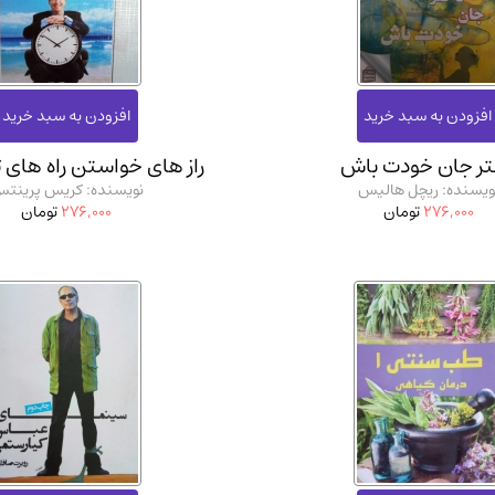
آموزشی و کنکوری
مدرس
ر جان خودت باش
راز های خواستن راه های 
ویسنده: ریچل هالیس
نویسنده: کریس پرینت
276,000
تومان
276,000
تومان