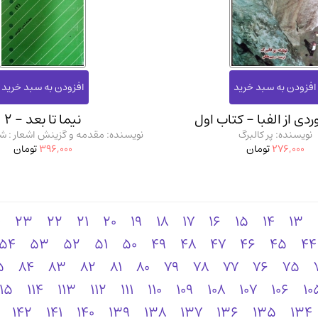
دی از الفبا - کتاب اول
نیما تا بعد - 2
نویسنده: پر کالبرگ
نویسنده: مقدمه و گزینش اشعار :
276,000
تومان
396,000
تومان
4
23
22
21
20
19
18
17
16
15
14
13
54
53
52
51
50
49
48
47
46
45
44
5
84
83
82
81
80
79
78
77
76
75
115
114
113
112
111
110
109
108
107
106
10
142
141
140
139
138
137
136
135
134