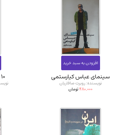
سینمای عباس کیارستمی
10 قانون انسان بودن
نویسنده: روبرت صافاریان
نویسن
480,000
تومان