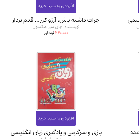
تمی
جرات داشته باش، آرزو کن... قدم بردار
ن
نویسنده: جان سی.مکسول
240,000
تومان
ده
بازی و سرگرمی و یادگیری زبان انگلیسی