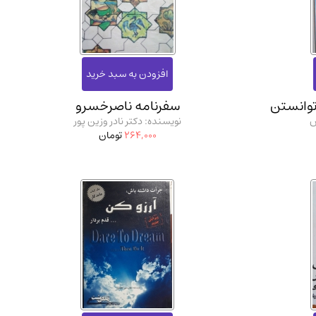
ان شریف و انتشارت ارشد کتاب‌های..
(2)
توانستن
سفرنامه ناصرخسرو
س
نویسنده: دکتر نادر وزین پور
264,000
تومان