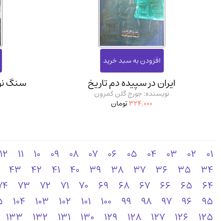
ایران در سپیده دم تاریخ
سنگ نور
نویسنده: جورج گلن کمرون
324,000
تومان
12
11
10
09
08
07
06
05
04
03
02
01
43
42
41
40
39
38
37
36
35
34
74
73
72
71
70
69
68
67
66
65
64
5
104
103
102
101
100
99
98
97
96
95
133
132
131
130
129
128
127
126
125