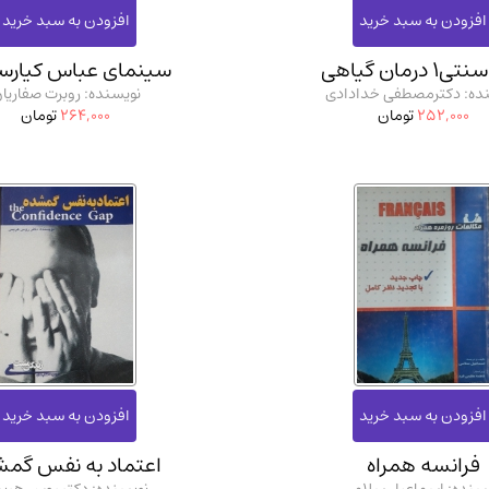
درمان گیاهی
سینمای عباس کیارس
ده: دکترمصطفی خدادادی
نویسنده: روبرت صفاریا
252,000
تومان
264,000
تومان
فرانسه همراه
اعتماد به نفس گمش