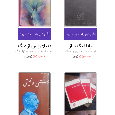
ادیان و مذاهب
(142)
دانشگاهی و آموزشی
(534)
اقتصادی، بازاریابی و مالی
(57)
کتاب های متفرقه
(102)
علمی
(92)
بابا لنگ دراز
دنیای پس از مرگ
پزشکی
(140)
نویسنده: جین وبستر
نویسنده: موریس مترلینگ
کامپیوتر و نرم افزار
(13)
550,000
تومان
650,000
تومان
ورزشی و تربیت بدنی
(34)
آشپزی و خوراکی
(25)
سرگرمی و بازی
(7)
سیاسی
(116)
رمان و داستان خارجی
(489)
حقوقی و قانون
(47)
کتاب های مصور رنگی و گلاسه
(23)