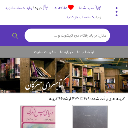
سبد شما
علاقه ها
درود!
وارد حساب شوید
و یا
یک حساب باز کنید.
تاریخی و فرهنگی
(838)
رمان و داستان ایرانی
(307)
هنر و موسیقی
(61)
ارتباط با ما
درباره ما
مقررات سایت
روانشناسی
(357)
انگلیسی و زبان خارجی
(14)
کودکان و نوجوانان
(76)
کتب نادر و کمیاب
(19)
روانشناسی
(112)
گزینه های یافت شده: 409 تا 432 از 4685 گزینه
طب گیاهی و سنتی
(45)
فلسفه و جامعه شناسی
(151)
ادبیات و شعر
(511)