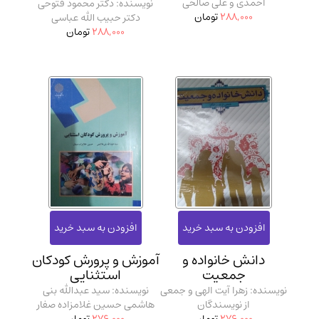
احمدی و علی صالحی
نویسنده: دکتر محمود فتوحی
288,000
تومان
دکتر حبیب الله عباسی
288,000
تومان
دانش خانواده و
آموزش و پرورش کودکان
جمعیت
استثنایی
نویسنده: زهرا آیت الهی و جمعی
نویسنده: سید عبدالله بنی
از نویسندگان
هاشمی حسین غلامزاده صفار