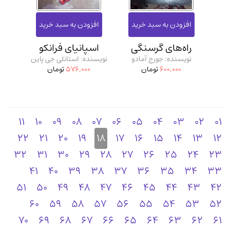
راه‌های گرسنگی
اسپانیای فرانکو
نویسنده: جورج آمادو
نویسنده: استانلی جی پاین
600,000
تومان
576,000
تومان
11
10
09
08
07
06
05
04
03
02
01
22
21
20
19
18
17
16
15
14
13
12
32
31
30
29
28
27
26
25
24
23
41
40
39
38
37
36
35
34
33
51
50
49
48
47
46
45
44
43
42
60
59
58
57
56
55
54
53
52
70
69
68
67
66
65
64
63
62
61