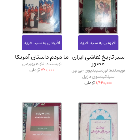
سیر تاریخ نقاشی ایران
ما مردم داستان آمریکا
مصور
نویسنده: لئو هیوبرمن
720,000
تومان
نویسنده: لورنسپینیون جی وی
سیلکینسون بازیل
1,440,000
تومان