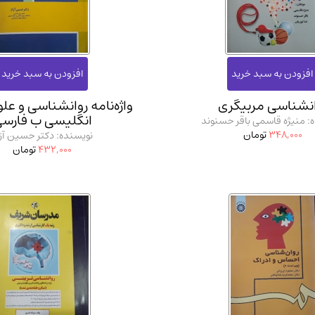
آموزشی و کنکوری
مدرس
انشناسی مربیگری
واژه‌نامه روانشناسی و علو
انگلیسی ب فارس
: منیژه قاسمی باقر حسنوند
348,000
تومان
نویسنده: دکتر حسین آزا
432,000
تومان