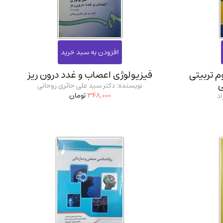
ان شریف و انتشارت ارشد کتاب‌های..
(2)
م تربیتی
فیزیولوژی اعصاب و غدد درون ریز
ی
نویسنده: دکتر سید علی حائری روحانی
348,000
تومان
د