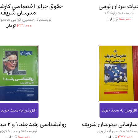
یات مردان نومی
حقوق جزای اختصاصی کارش
مدرسان شریف
نویسنده: پلوتارک
800,000
تومان
نویسنده: حسین کرامی محمود
432,000
تومان
 سازمانی مدرسان شریف
روانشناسی رشدجلد 1 و 2 مدرسان شریف
یسنده: محسن اصلی‌پور
نویسنده: زینب خجوی
432,000
تومان
800,000
تومان