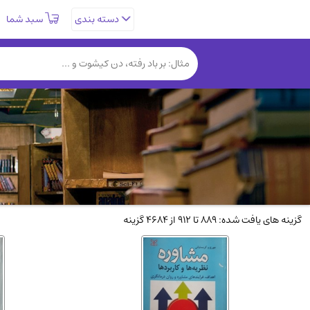
سبد شما
دسته بندی
تاریخی و فرهنگی
(838)
روانشناسی
(357)
کتب نادر و کمیاب
(19)
فلسفه و جامعه شناسی
(151)
دانشگاهی و آموزشی
(534)
علمی
(92)
ورزشی و تربیت بدنی
(34)
سیاسی
(116)
گزینه های یافت شده: 889 تا 912 از 4684 گزینه
کتاب های مصور رنگی و گلاسه
(23)
دایره المعارف و فرهنگ
(13)
سینما و فیلم
(54)
زندگینامه شهدا
(9)