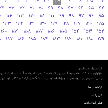
43
42
41
40
39
38
37
36
35
34
74
73
72
71
70
69
68
67
66
65
64
5
104
103
102
101
100
99
98
97
96
95
133
132
131
130
129
128
127
126
125
160
159
158
157
156
155
154
153
152
8
187
186
185
184
183
182
181
180
179
کتابسرای هیرکان
هزاران جلد کتاب نادر، نو، قدیمی و کمیاب، تاریخی، ادبیات، فلسفه، اجتماعی
رمان، عمومی و غیره، مجله، روزنامه، درسی، دانشگاهی، ارشد و دکترا، ارسال ب
ارتباط با ما
درباره ما
مقررات سایت