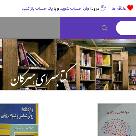
علاقه ها
درود!
وارد حساب شوید
و یا
یک حساب باز کنید.
رمان و داستان ایرانی
(307)
هنر 
انگلیسی و زبان خارجی
(14)
کودکا
روانشناسی
(112)
طب گ
ادبیات و شعر
(511)
ادیا
اقتصادی، بازاریابی و مالی
(56)
کتاب
پزشکی
(140)
کامپی
آشپزی و خوراکی
(25)
سرگر
رمان و داستان خارجی
(489)
حقوق
عرفانی و سلوک
(45)
الکت
علوم غریبه و شهودی
(16)
معما
کتاب های قدیمی دینی و مذهبی
(14)
طراح
کتاب چاپ سنگی و کتاب خطی قدیمی
جغرا