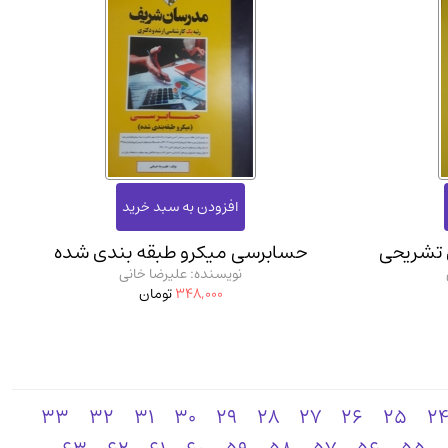
 تشریحی
حسابرسی میکرو طبقه بندی شده
نویسنده: علیرضا خانی
348,000
تومان
33
32
31
30
29
28
27
26
25
2