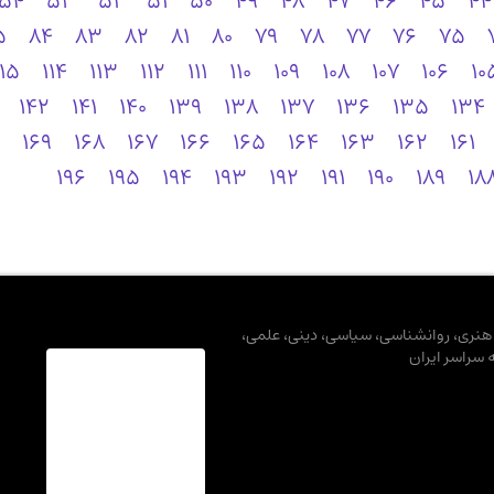
54
53
52
51
50
49
48
47
46
45
44
5
84
83
82
81
80
79
78
77
76
75
115
114
113
112
111
110
109
108
107
106
10
142
141
140
139
138
137
136
135
134
169
168
167
166
165
164
163
162
161
196
195
194
193
192
191
190
189
18
، هنری، روانشناسی، سیاسی، دینی، علمی،
ه سراسر ایران