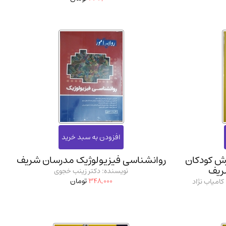
رش کودکان
روانشناسی فیزیولوژیک مدرسان شریف
ریف
نویسنده: دکتر زینب خجوی
348,000
تومان
امیاب نژاد