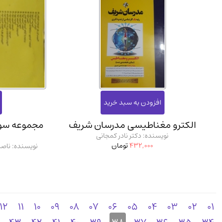
الکترو مغناطیسی مدرسان شریف
مجموعه سوا
نویسنده: دکتر نادر کمجانی
432,000
تومان
نویسنده: ناصر
12
11
10
09
08
07
06
05
04
03
02
01