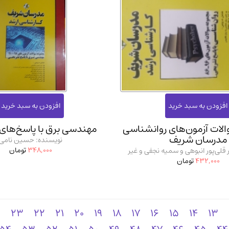
لات آزمون‌های روانشناسی
مهندسی برق با پاسخ‌های
مدرسان شریف
نویسنده: حسین نامی
348,000
تومان
 قلی‌پور انبوهی و سمیه نجفی و غیر
432,000
تومان
4
23
22
21
20
19
18
17
16
15
14
13