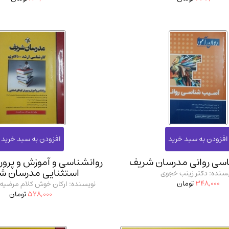
سی روانی مدرسان شریف
روانشناسی و آموزش و پرو
استثنایی مدرسان ش
سنده: دکتر زینب خجوی
348,000
تومان
نویسنده: ارکان خوش کلام مرضیه ک
528,000
تومان