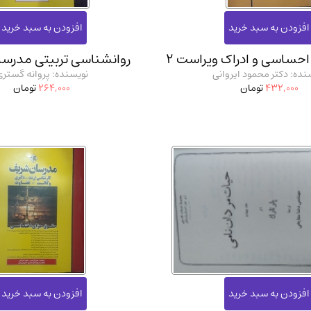
حساسی و ادراک ویراست 2
روانشناسی تربیتی مدرس
نده: دکتر محمود ایروانی
نویسنده: پروانه گستری
432,000
تومان
264,000
تومان