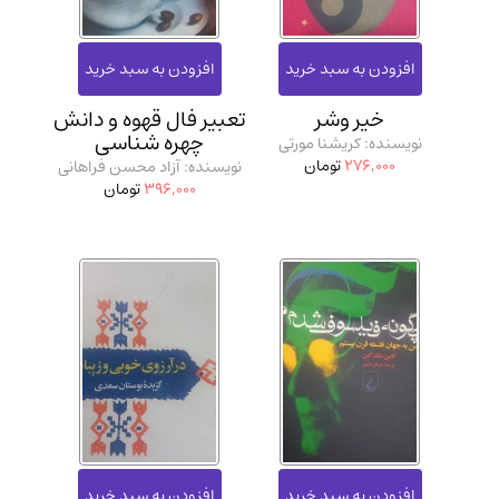
خیر وشر
تعبیر فال قهوه و دانش
چهره شناسی
نویسنده: کریشنا مورتی
276,000
تومان
نویسنده: آزاد محسن فراهانی
396,000
تومان