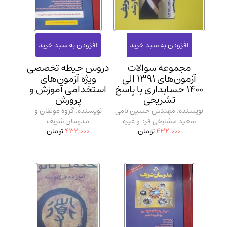
عرفانی و سلوک
(45)
الکترونیک
(11)
دایره المعارف و فرهنگ
(13)
علوم غریبه و شهودی
(16)
مجموعه سوالات
دروس حیطه تخصصی
معماری، عمران و شهرسازی
(29)
آزمون‌های 1391 الی
ویژه آزمون‌های
1400 حسابداری با پاسخ
استخدامی آموزش و
سینما و فیلم
(54)
تشریحی
پرورش
کتاب های قدیمی دینی و مذهبی
(14)
نویسنده: مهندس حسین نامی
نویسنده: گروه مولفان و
سعید مشایخی فرد و غیره
مدرسان شریف
طراحی هنر و نقاشی و مجسمه سازی
(26)
432,000
تومان
432,000
تومان
زندگینامه شهدا
(9)
کتاب چاپ سنگی و کتاب خطی قدیمی
جغرافیا
(9)
استخدامی و کاریابی دولتی و خصوصی.سوالـات
و آزمونها
(2)
آموزشی و کنکوری