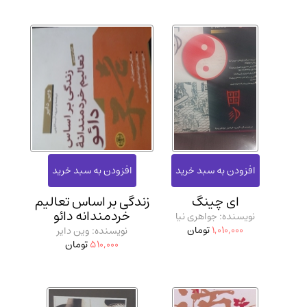
ای چینگ
زندگی بر اساس تعالیم
خردمندانه دائو
نویسنده: جواهری نیا
1,010,000
تومان
نویسنده: وین دایر
510,000
تومان