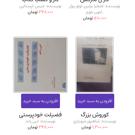
نویسنده: اشعیا برلین اوتو رول
نویسنده: جیس اپستاین
.لئون بلوم
348,000
تومان
510,000
تومان
کوروش بزرگ
فضیلت خودپرستی
نویسنده: شاهپور شهبازی
نویسنده: این راند
1,300,000
تومان
348,000
تومان