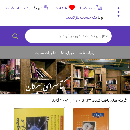
سبد شما
علاقه ها
درود!
وارد حساب شوید
و یا
یک حساب باز کنید.
تاریخی و فرهنگی
(838)
رمان و داستان ایرانی
(307)
هنر و موسیقی
(61)
ارتباط با ما
درباره ما
مقررات سایت
روانشناسی
(357)
انگلیسی و زبان خارجی
(14)
کودکان و نوجوانان
(76)
کتب نادر و کمیاب
(19)
روانشناسی
(112)
گزینه های یافت شده: 913 تا 936 از 4684 گزینه
طب گیاهی و سنتی
(45)
فلسفه و جامعه شناسی
(151)
ادبیات و شعر
(511)