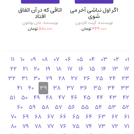
اگر اول نباشی آخر می
اتاقی که در آن اتفاق
شوی
افتاد
نویسنده: گرنت کاردون
نویسنده: جان بولتون
432,000
تومان
580,000
تومان
11
10
09
08
07
06
05
04
03
02
01
22
21
20
19
18
17
16
15
14
13
12
32
31
30
29
28
27
26
25
24
23
41
40
39
38
37
36
35
34
33
51
50
49
48
47
46
45
44
43
42
60
59
58
57
56
55
54
53
52
70
69
68
67
66
65
64
63
62
61
80
79
78
77
76
75
74
73
72
71