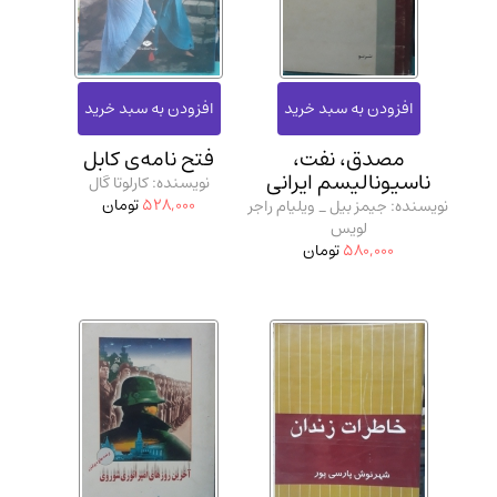
مصدق، نفت،
فتح نامه‌ی کابل
ناسیونالیسم ایرانی
نویسنده: کارلوتا گال
528,000
تومان
نویسنده: جیمز بیل _ ویلیام راجر
لویس
580,000
تومان