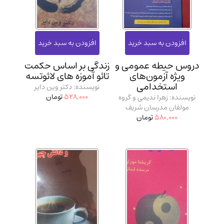
مدرسان شریف و انتشارت ارشد کتاب‌های..
(2)
دانشگاه پیامـ نور
(10)
دروس حیطه عمومی و
زندگی بر اساس حکمت
ویژه آزمون‌های
تائو آموزه های لائوتسه
استخدامی
نویسنده: دکتر وین دایر
528,000
تومان
نویسنده: زهرا ندیمی و گروه
مولفان مدرسان شریف
580,000
تومان