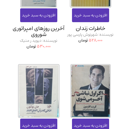
خاطرات زندان
آخرین روزهای امپراتوری
شوروی
نویسنده: شهرنوش پارسی پور
528,000
تومان
نویسنده: دیوید ر منیک
530,000
تومان