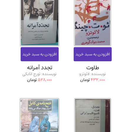
طاوت
تجدد آمرانه
نویسنده: لائوتزو
نویسنده: تورج اتابکی
432,000
تومان
528,000
تومان