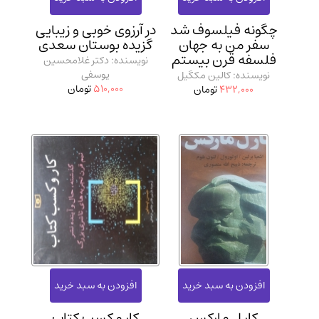
چگونه فیلسوف شد
در آرزوی خوبی و زیبایی
سفر من به جهان
گزیده بوستان سعدی
فلسفه قرن بیستم
نویسنده: دکتر غلامحسین
یوسفی
نویسنده: کالین مکگیل
510,000
تومان
432,000
تومان
کار ل مارکس
کار و کسب کتاب