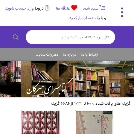
سبد شما
علاقه ها
درود!
وارد حساب شوید
و یا
یک حساب باز کنید.
تاریخی و فرهنگی
(838)
رمان و داستان ایرانی
(307)
هنر و موسیقی
(61)
ارتباط با ما
درباره ما
مقررات سایت
روانشناسی
(357)
انگلیسی و زبان خارجی
(14)
کودکان و نوجوانان
(76)
کتب نادر و کمیاب
(19)
روانشناسی
(112)
گزینه های یافت شده: 1009 تا 1032 از 4684 گزینه
طب گیاهی و سنتی
(45)
فلسفه و جامعه شناسی
(151)
ادبیات و شعر
(511)