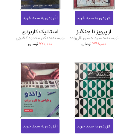
از پرویز تا چنگیز
استاتیک کاربردی
نویسنده: سید حسن تقی‌زاده
نویسنده: دکتر محمود گلابچی
348,000
تومان
720,000
تومان