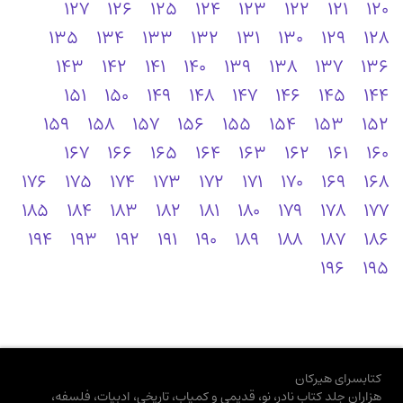
127
126
125
124
123
122
121
120
135
134
133
132
131
130
129
128
143
142
141
140
139
138
137
136
151
150
149
148
147
146
145
144
159
158
157
156
155
154
153
152
167
166
165
164
163
162
161
160
176
175
174
173
172
171
170
169
168
185
184
183
182
181
180
179
178
177
194
193
192
191
190
189
188
187
186
196
195
کتابسرای هیرکان
هزاران جلد کتاب نادر، نو، قدیمی و کمیاب، تاریخی، ادبیات، فلسفه،