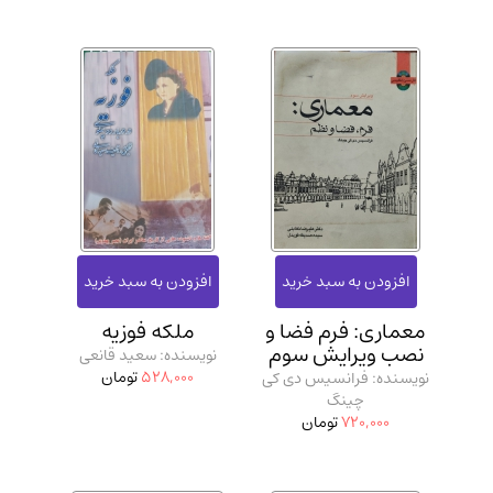
معماری: فرم فضا و
ملکه فوزیه
نصب ویرایش سوم
نویسنده: سعید قانعی
528,000
تومان
نویسنده: فرانسیس دی کی
چینگ
720,000
تومان