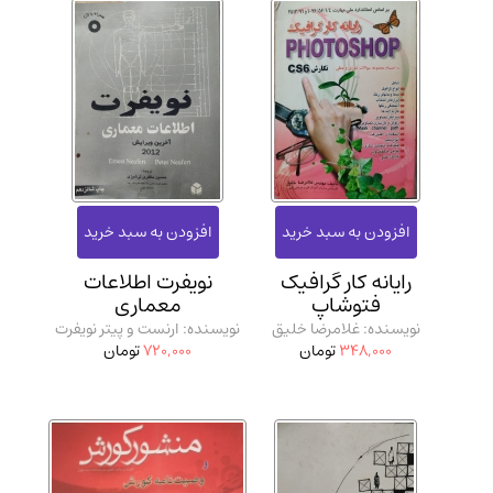
رایانه کار گرافیک
نویفرت اطلاعات
فتوشاپ
معماری
نویسنده: غلامرضا خلیق
نویسنده: ارنست و پیتر نویفرت
348,000
تومان
720,000
تومان