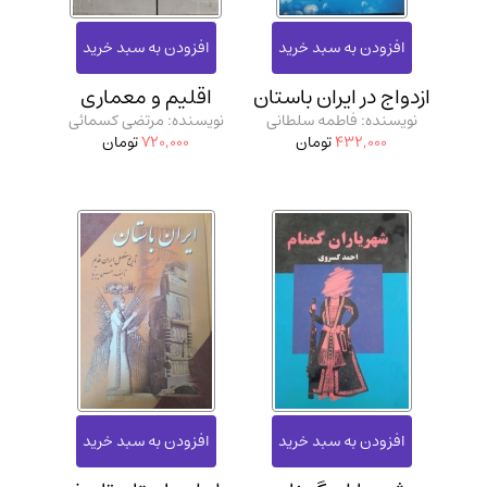
مدرسان شریف و انتشارت ارشد کتاب‌های..
(2)
دانشگاه پیامـ نور
(10)
ازدواج در ایران باستان
اقلیم و معماری
نویسنده: فاطمه سلطانی
نویسنده: مرتضی کسمائی
432,000
تومان
720,000
تومان