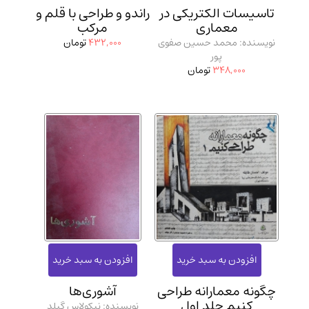
تاسیسات الکتریکی در
راندو و طراحی با قلم و
معماری
مرکب
نویسنده: محمد حسین صفوی
432,000
تومان
پور
348,000
تومان
چگونه معمارانه طراحی
آشوری‌ها
کنیم جلد اول
نویسنده: نیکولاس گیلد