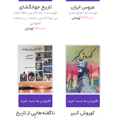
مدرسان شریف و انتشارت ارشد کتاب‌های..
(2)
عروس ایران
تاریخ جهانگشای
نویسنده: هارو لمپ
نویسنده: علاءالدین عطا ملک
دانشگاه پیامـ نور
(10)
432,000
تومان
بن بهاءالدین محمد بن محمد
الجوینی
720,000
تومان
کوروش کبیر
ناگفته‌هایی از تاریخ