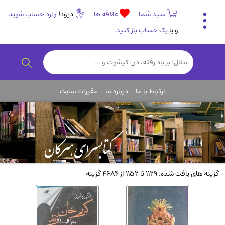
سبد شما
علاقه ها
درود!
وارد حساب شوید
و یا
یک حساب باز کنید.
تاریخی و فرهنگی
(838)
رمان و داستان ایرانی
(307)
هنر و موسیقی
(61)
ارتباط با ما
درباره ما
مقررات سایت
روانشناسی
(357)
انگلیسی و زبان خارجی
(14)
کودکان و نوجوانان
(76)
کتب نادر و کمیاب
(19)
روانشناسی
(112)
گزینه های یافت شده: 1129 تا 1152 از 4684 گزینه
طب گیاهی و سنتی
(45)
فلسفه و جامعه شناسی
(151)
ادبیات و شعر
(511)