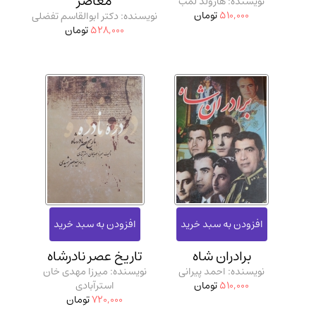
معاصر
نویسنده: هارولد لمب
510,000
تومان
نویسنده: دکتر ابوالقاسم تفضلی
528,000
تومان
برادران شاه
تاریخ عصر نادرشاه
نویسنده: احمد پیرانی
نویسنده: میرزا مهدی خان
510,000
تومان
استرآبادی
720,000
تومان