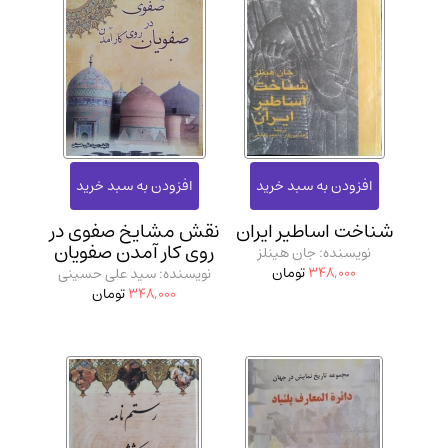
شناخت اساطیر ایران
نقش مشایخ صفوی در
روی کار آمدن صفویان
نویسنده: جان هینلز
348,000
تومان
نویسنده: سید علی حسینی
348,000
تومان