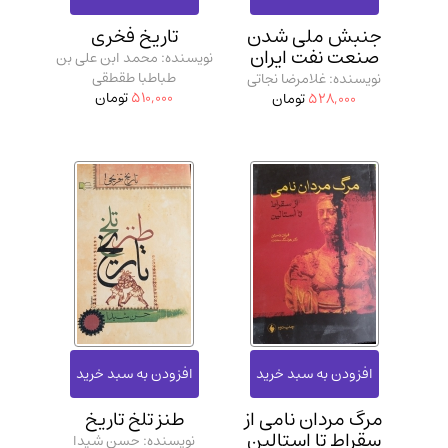
جنبش ملی شدن
تاریخ فخری
صنعت نفت ایران
نویسنده: محمد ابن علی بن
طباطبا طقطقی
نویسنده: غلامرضا نجاتی
510,000
تومان
528,000
تومان
مرگ مردان نامی از
طنز تلخ تاریخ
سقراط تا استالین
نویسنده: حسن شیدا