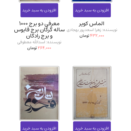
الماس کویر
معرفی دو برج 1000
ساله گرگان برج قابوس
نویسنده: زهرا اسعدپور بهجادی
و برج رادکان
432,000
تومان
نویسنده: اسدالله معطوفی
264,000
تومان