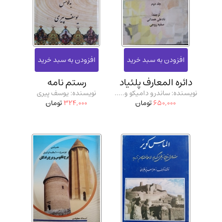
دائره المعارف پلئیاد
رستم نامه
نویسنده: ساندرو دامیکو و.....
نویسنده: یوسف پیری
650,000
تومان
324,000
تومان