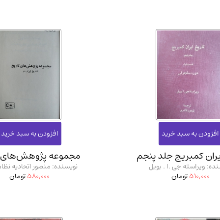
یران کمبریج جلد پنجم
مجموعه پژوهش‌های ت
ده: ویراسته جی .ا . بویل
نویسنده: منصور اتحادیه نظا
510,000
تومان
580,000
تومان