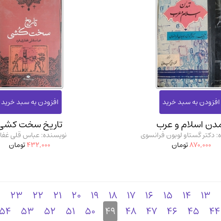
دن اسلام و عرب
تاریخ سخت کشی
: دکتر گستاو لوبون فرانسوی
نویسنده: عباس قلی غفا
870,000
تومان
432,000
تومان
4
23
22
21
20
19
18
17
16
15
14
13
54
53
52
51
50
49
48
47
46
45
44