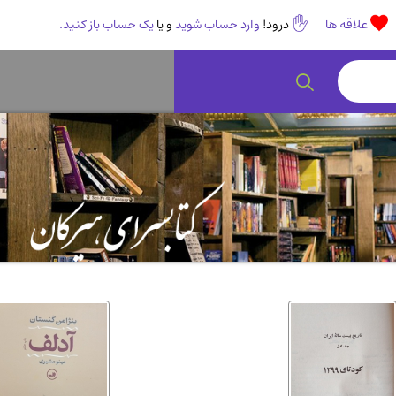
علاقه ها
درود!
وارد حساب شوید
و یا
یک حساب باز کنید.
رمان و داستان ایرانی
(307)
هنر 
انگلیسی و زبان خارجی
(14)
کودکا
روانشناسی
(112)
طب گ
ادبیات و شعر
(511)
ادیا
اقتصادی، بازاریابی و مالی
(56)
کتاب
پزشکی
(140)
کامپی
آشپزی و خوراکی
(25)
سرگر
رمان و داستان خارجی
(489)
حقوق
عرفانی و سلوک
(45)
الکت
علوم غریبه و شهودی
(16)
معما
کتاب های قدیمی دینی و مذهبی
(14)
طراح
کتاب چاپ سنگی و کتاب خطی قدیمی
جغرا