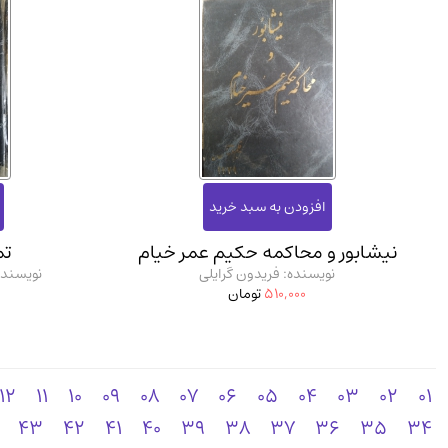
نیشابور و محاکمه حکیم عمر خیام
تم
نویسنده: فریدون گرایلی
نویسنده
510,000
تومان
12
11
10
09
08
07
06
05
04
03
02
01
43
42
41
40
39
38
37
36
35
34