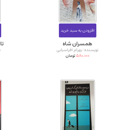
استخدامی و کاریابی دولتی و خصوصی.سوالـات و آزمونها
(2)
دانشگاه پیامـ نور
(10)
همسران شاه
تاریخ 
نویسنده: بهرام افراسیابی
ن
580,000
تومان