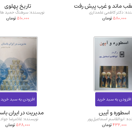
 عقب ماند و غرب پیش رفت
تاریخ پهلوی
ده: دکتر کاظمی علمداری
نویسنده: سرهنگ حمید ه
580,000
تومان
510,000
تومان
اسطوره و آیین
مدیریت در ایران باس
ده: ابوالقاسم اسماعیل‌پور
نویسنده: غلامرضا جواد
432,000
تومان
528,000
تومان