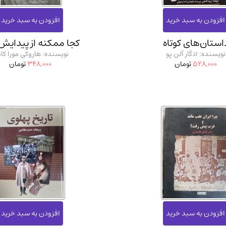
استان‌های کوتاه
کجا ممکنه از پیدایش
نویسنده: ادگار آلن پو
نویسنده: هاروکی مورا کا
528,000
تومان
348,000
تومان