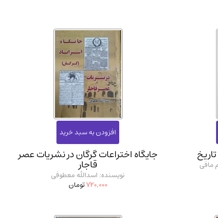
اریخ
جایگاه اختراعات گرگان در نشریات عصر
قاجار
م مافی
نویسنده: اسدالله معطوفی
720,000
تومان