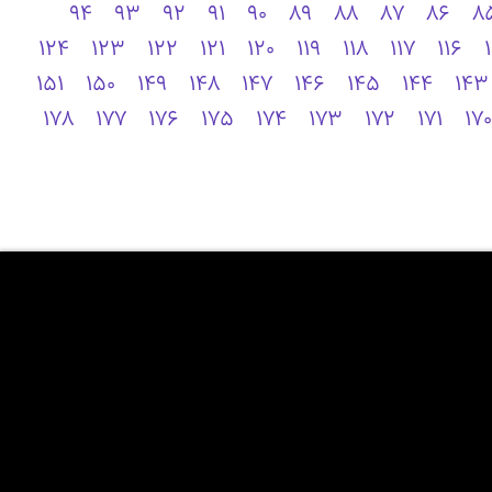
94
93
92
91
90
89
88
87
86
8
124
123
122
121
120
119
118
117
116
151
150
149
148
147
146
145
144
143
178
177
176
175
174
173
172
171
170