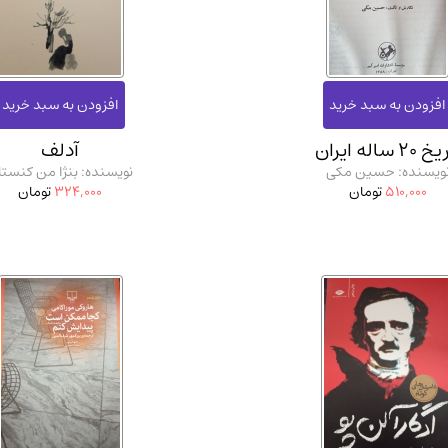
آموزشی و کنکوری
مدرس
20 ساله ایران
آدلف
ویسنده: حسین مکی
نویسنده: بنژا من کنستا
510,000
تومان
324,000
تومان