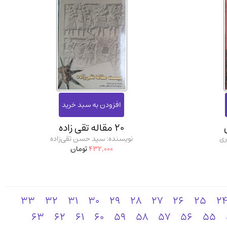
20 مقاله تقی زاده
ری
نویسنده: سید حسن تقی‌زاده
432,000
تومان
33
32
31
30
29
28
27
26
25
2
63
62
61
60
59
58
57
56
55