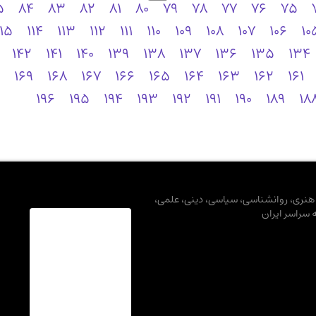
5
84
83
82
81
80
79
78
77
76
75
115
114
113
112
111
110
109
108
107
106
10
142
141
140
139
138
137
136
135
134
169
168
167
166
165
164
163
162
161
196
195
194
193
192
191
190
189
18
، هنری، روانشناسی، سیاسی، دینی، علمی،
ه سراسر ایران