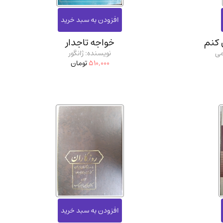
 کنم
خواجه تاجدار
می
نویسنده: ژانگور
510,000
تومان