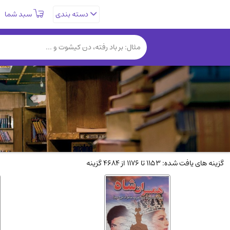
سبد شما
دسته بندی
تاریخی و فرهنگی
(838)
روانشناسی
(357)
کتب نادر و کمیاب
(19)
فلسفه و جامعه شناسی
(151)
دانشگاهی و آموزشی
(534)
علمی
(92)
ورزشی و تربیت بدنی
(34)
سیاسی
(116)
گزینه های یافت شده: 1153 تا 1176 از 4684 گزینه
کتاب های مصور رنگی و گلاسه
(23)
دایره المعارف و فرهنگ
(13)
سینما و فیلم
(54)
زندگینامه شهدا
(9)