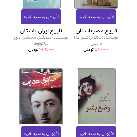
تاریخ مصر باستان
تاریخ ایران باستان
نویسنده: دکتر اردشیر خدا
نویسنده: میخائیل میخائیل ویچ
دادیان
دیاکونوف
580,000
تومان
432,000
تومان