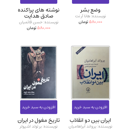
وضع بشر
نوشته های پراکنده
صادق هدایت
نویسنده: هانا آر نت
580,000
تومان
نویسنده: حسن قائمیان
580,000
تومان
ایران بین دو انقلاب
تاریخ مغول در ایران
نویسنده: یرواند آبراهامیان
نویسنده: بر تولد اشپولر