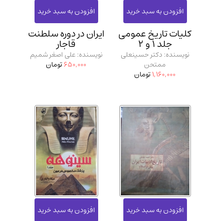
مدرسان شریف و انتشارت ارشد کتاب‌های..
(2)
دانشگاه پیامـ نور
(10)
کلیات تاریخ عمومی
ایران در دوره سلطنت
جلد 1 و 2
قاجار
نویسنده: دکتر حسینعلی
نویسنده: علی اصغر شمیم
ممتحن
650,000
تومان
1,160,000
تومان