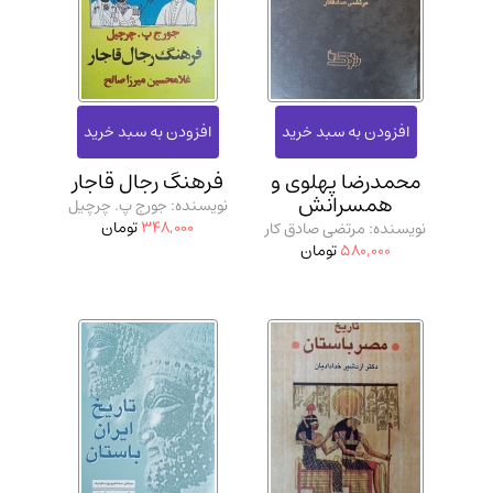
محمدرضا پهلوی و
فرهنگ رجال قاجار
همسرانش
نویسنده: جورج پ. چرچیل
348,000
تومان
نویسنده: مرتضی صادق کار
580,000
تومان