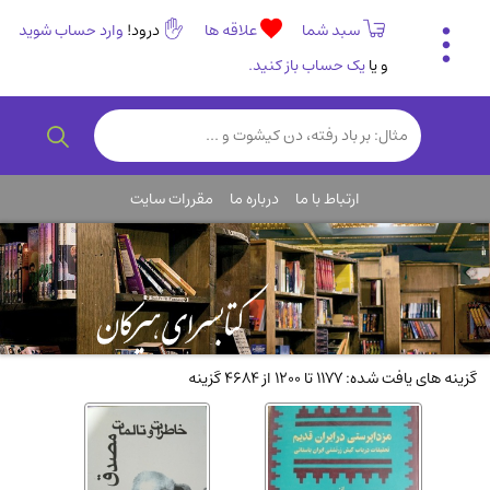
سبد شما
علاقه ها
درود!
وارد حساب شوید
و یا
یک حساب باز کنید.
تاریخی و فرهنگی
(838)
رمان و داستان ایرانی
(307)
هنر و موسیقی
(61)
ارتباط با ما
درباره ما
مقررات سایت
روانشناسی
(357)
انگلیسی و زبان خارجی
(14)
کودکان و نوجوانان
(76)
کتب نادر و کمیاب
(19)
روانشناسی
(112)
گزینه های یافت شده: 1177 تا 1200 از 4684 گزینه
طب گیاهی و سنتی
(45)
فلسفه و جامعه شناسی
(151)
ادبیات و شعر
(511)