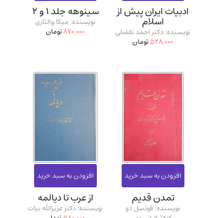
ادبیات ایران پیش از
سینوهه جلد 1 و 2
اسلام
نویسنده: میکا والتاری
870,000
تومان
نویسنده: دکتر احمد تفضلی
528,000
تومان
تمدن قدیم
از عرب تا دیالمه
نویسنده: فوتسل دو
نویسنده: دکتر عزیزالله بیات