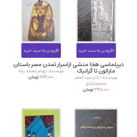
دیپلماسی هخا منشی از
اسرار تمدن مصر باستان
ماراتون تا گرانیک
نویسنده: بهنام محمد پناه
264,000
تومان
نویسنده: دکتر سید اصغر
محمودآبادی
348,000
تومان