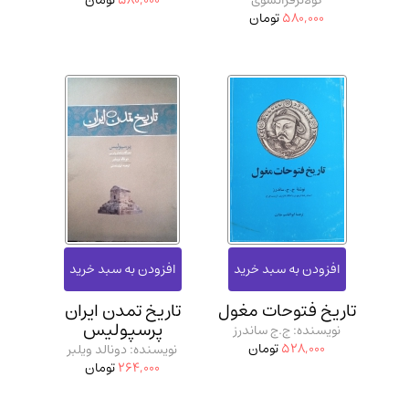
کولاثرفرانسوی
580,000
تومان
580,000
تومان
تاریخ فتوحات مغول
تاریخ تمدن ایران
پرسپولیس
نویسنده: ج.ج ساندرز
528,000
تومان
نویسنده: دونالد ویلبر
264,000
تومان