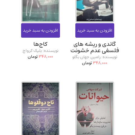
گاندی و ریشه‌ های
کاج‌ها
فلسفی عدم خشونت
نویسنده: بلیک کرواچ
348,000
تومان
نویسنده: رامین جهان بگلو
348,000
تومان