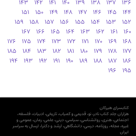
143
142
141
140
139
138
137
136
151
150
149
148
147
146
145
144
159
158
157
156
155
154
153
152
167
166
165
164
163
162
161
160
176
175
174
173
172
171
170
169
168
185
184
183
182
181
180
179
178
177
194
193
192
191
190
189
188
187
186
196
195
کتابسرای هیرکان
هزاران جلد کتاب نادر، نو، قدیمی و کمیاب، تاریخی، ادبیات، فلسفه،
اجتماعی، هنری، روانشناسی، سیاسی، دینی، علمی، رمان، عمومی و
غیره، مجله، روزنامه، درسی، دانشگاهی، ارشد و دکترا، ارسال به سراسر
ایران