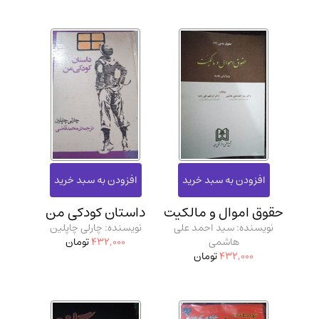
حقوق اموال و مالکیت
داستان کودکی من
نویسنده: سید احمد علی
نویسنده: چارلی چاپلین
هاشمی
432,000
تومان
432,000
تومان