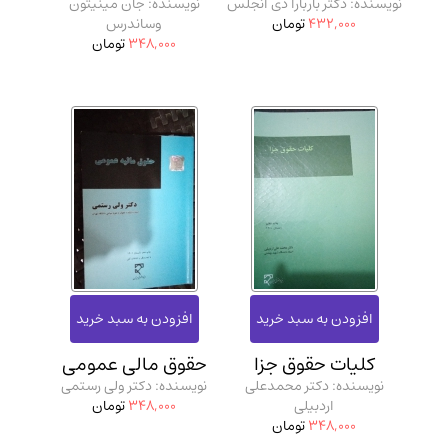
نویسنده: دکتر باربارا دی آنجلس
نویسنده: جان مینیتون
432,000
تومان
وساندرس
348,000
تومان
کلیات حقوق جزا
حقوق مالی عمومی
نویسنده: دکتر محمدعلی
نویسنده: دکتر ولی رستمی
اردبیلی
348,000
تومان
348,000
تومان