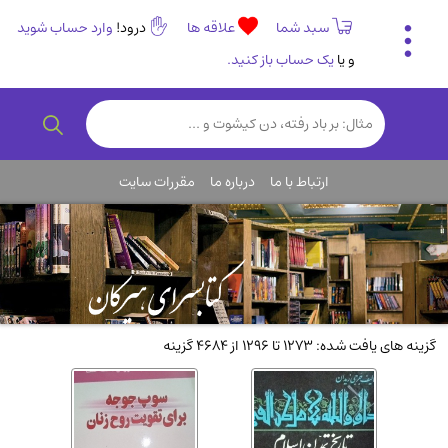
سبد شما
علاقه ها
درود!
وارد حساب شوید
و یا
یک حساب باز کنید.
تاریخی و فرهنگی
(838)
رمان و داستان ایرانی
(307)
هنر و موسیقی
(61)
ارتباط با ما
درباره ما
مقررات سایت
روانشناسی
(357)
انگلیسی و زبان خارجی
(14)
کودکان و نوجوانان
(76)
کتب نادر و کمیاب
(19)
روانشناسی
(112)
گزینه های یافت شده: 1273 تا 1296 از 4684 گزینه
طب گیاهی و سنتی
(45)
فلسفه و جامعه شناسی
(151)
ادبیات و شعر
(511)