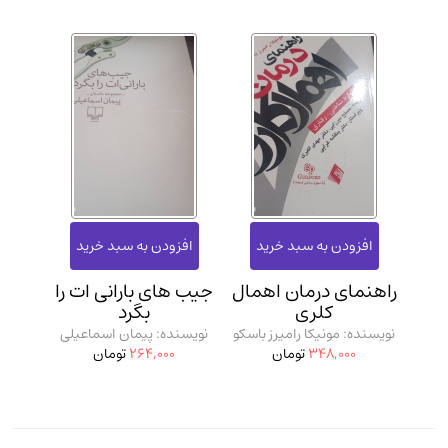
راهنمای درمان اهمال
جیب های بارانی ات را
کلری
بگرد
نویسنده: مونیکا رامیرز باسکو
نویسنده: پیمان اسماعیلی
348,000
تومان
264,000
تومان