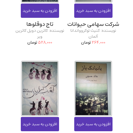
شرکت سهامی حیوانات
تاج دوقلوها
نویسنده: کنیث توکروواندانا
نویسنده: کاترین دویل کاترین
آلمان
ویر
264,000
تومان
528,000
تومان