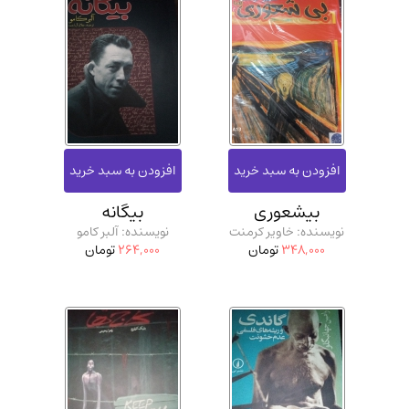
بیشعوری
بیگانه
نویسنده: خاویر کرمنت
نویسنده: آلبر کامو
348,000
تومان
264,000
تومان