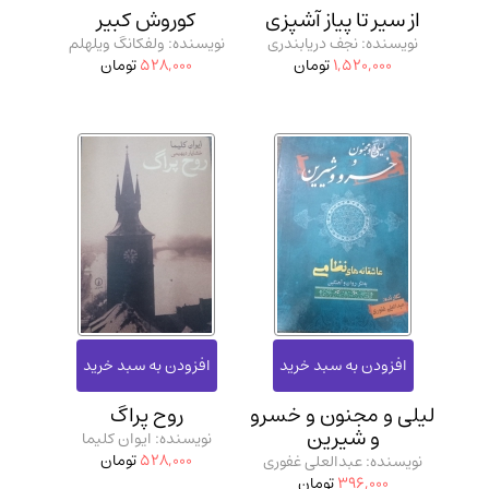
از سیر تا پیاز آشپزی
کوروش کبیر
نویسنده: نجف دریابندری
نویسنده: ولفکانگ ویلهلم
1,520,000
تومان
528,000
تومان
لیلی و مجنون و خسرو
روح پراگ
و شیرین
نویسنده: ایوان کلیما
528,000
تومان
نویسنده: عبدالعلی غفوری
396,000
تومان