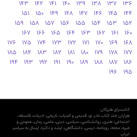
143
142
141
140
139
138
137
136
151
150
149
148
147
146
145
144
159
158
157
156
155
154
153
152
167
166
165
164
163
162
161
160
176
175
174
173
172
171
170
169
168
185
184
183
182
181
180
179
178
177
194
193
192
191
190
189
188
187
186
196
195
کتابسرای هیرکان
هزاران جلد کتاب نادر، نو، قدیمی و کمیاب، تاریخی، ادبیات، فلسفه،
اجتماعی، هنری، روانشناسی، سیاسی، دینی، علمی، رمان، عمومی و
غیره، مجله، روزنامه، درسی، دانشگاهی، ارشد و دکترا، ارسال به سراسر
ایران