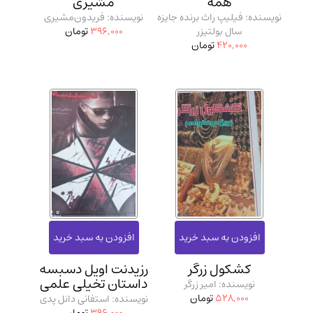
همه
مشیری
نویسنده: فیلیپ راث برنده جایزه
نویسنده: فریدون‌مشیری
سال بولتیزر
396,000
تومان
420,000
تومان
کشکول زرگر
رزیدنت اویل دسبسه
داستان تخیلی علمی
نویسنده: امیر زرگر
528,000
تومان
نویسنده: استفانی دانل پدی