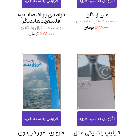
مدرسان شریف و انتشارت ارشد کتاب‌های..
(2)
جن زدگان
درآمدی بر افاضات به
دانشگاه پیامـ نور
(10)
فلسفهدهایدیگر
نویسنده: هنریک ایبسن
528,000
تومان
نویسنده: دانیال والگانیو
528,000
تومان
فیلیپ راث یکی مثل
مروارید مهر فریدون