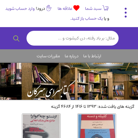
سبد شما
علاقه ها
درود!
وارد حساب شوید
و یا
یک حساب باز کنید.
تاریخی و فرهنگی
(838)
رمان و داستان ایرانی
(307)
هنر و موسیقی
(61)
ارتباط با ما
درباره ما
مقررات سایت
روانشناسی
(357)
انگلیسی و زبان خارجی
(14)
کودکان و نوجوانان
(76)
کتب نادر و کمیاب
(19)
روانشناسی
(112)
گزینه های یافت شده: 1393 تا 1416 از 4684 گزینه
طب گیاهی و سنتی
(45)
فلسفه و جامعه شناسی
(151)
ادبیات و شعر
(511)