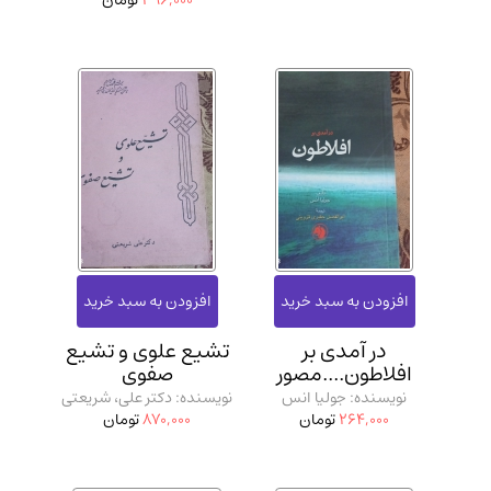
396,000
تومان
در آمدی بر
تشیع علوی و تشیع
افلاطون....مصور
صفوی
نویسنده: جولیا انس
نویسنده: دکتر علی، شریعتی
264,000
تومان
870,000
تومان