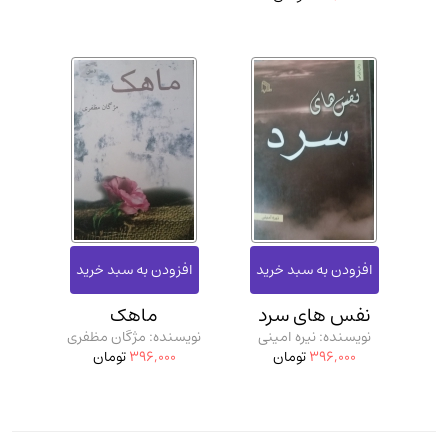
نفس های سرد
ماهک
نویسنده: نیره امینی
نویسنده: مژگان مظفری
396,000
تومان
396,000
تومان