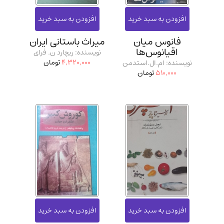
فانوس میان
میراث باستانی ایران
اقیانوس‌ها
نویسنده: ریچارد ن. فرای
4,320,000
تومان
نویسنده: ام.ال.استدمن
510,000
تومان