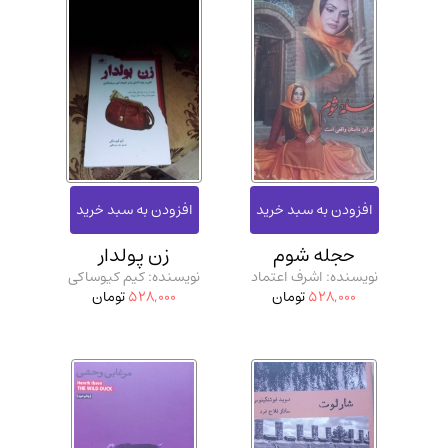
حجله شوم
زن پولدار
نویسنده: اشرف اعتماد
نویسنده: کیم کیوساکی
528,000
تومان
528,000
تومان