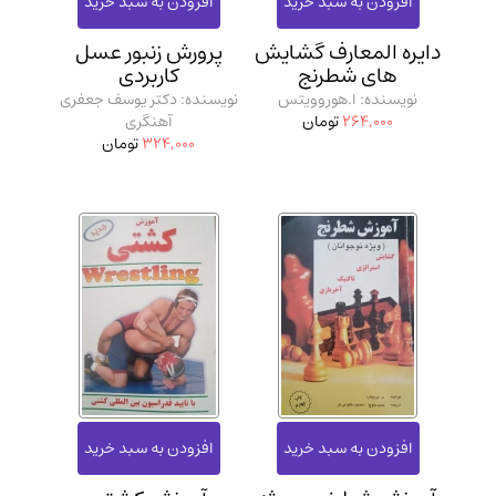
مدرسان شریف و انتشارت ارشد کتاب‌های..
(2)
دایره المعارف گشایش‌
پرورش زنبور عسل
دانشگاه پیامـ نور
(10)
های شطرنج
کاربردی
نویسنده: ا.هوروویتس
نویسنده: دکتر یوسف جعفری
264,000
تومان
آهنگری
324,000
تومان