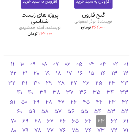
گنج قارون
پروژه‌ های زیست
شناسی
نویسنده: نوذر اصفهانی
264,000
تومان
نویسنده: آمنه جمشیدی
264,000
تومان
11
10
09
08
07
06
05
04
03
02
01
22
21
20
19
18
17
16
15
14
13
12
32
31
30
29
28
27
26
25
24
23
41
40
39
38
37
36
35
34
33
51
50
49
48
47
46
45
44
43
42
60
59
58
57
56
55
54
53
52
70
69
68
67
66
65
64
63
62
61
80
79
78
77
76
75
74
73
72
71