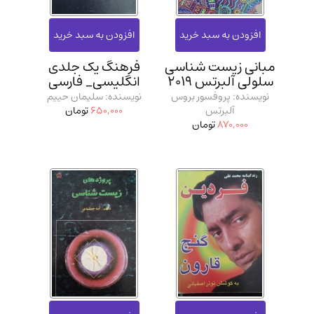
مبانی زیست شناسی
فرهنگ یک جلدی
سلولی آلبرتس 2019
انگلیسی_ فارسی
نویسنده: پروفسور بروس
نویسنده: سلیمان حییم
آلبرتس
650,000
تومان
870,000
تومان