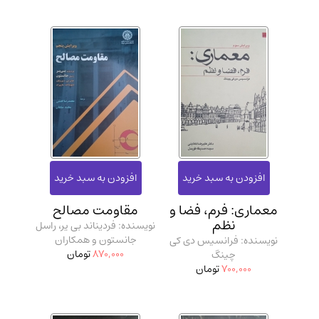
معماری: فرم، فضا و
مقاومت مصالح
نظم
نویسنده: فردیناند بی یر، راسل
جانستون و همکاران
نویسنده: فرانسیس دی کی
870,000
تومان
چینگ
700,000
تومان