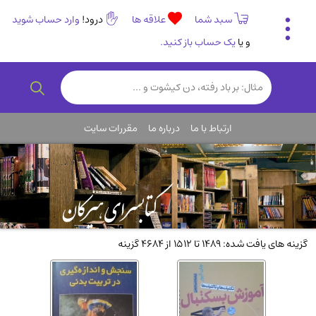
سبد شما
علاقه ها
درود!
وارد حساب شوید
و یا
یک حساب باز کنید.
تاریخی و فرهنگی
(838)
رمان و داستان ایرانی
(307)
هنر و موسیقی
(61)
ارتباط با ما
درباره ما
مقررات سایت
روانشناسی
(357)
انگلیسی و زبان خارجی
(14)
کودکان و نوجوانان
(76)
کتب نادر و کمیاب
(19)
روانشناسی
(112)
گزینه های یافت شده: 1489 تا 1512 از 4684 گزینه
طب گیاهی و سنتی
(45)
فلسفه و جامعه شناسی
(151)
ادبیات و شعر
(511)