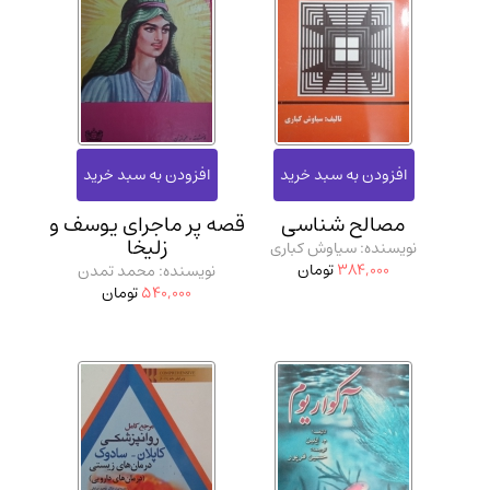
مصالح شناسی
قصه پر ماجرای یوسف و
زلیخا
نویسنده: سیاوش کباری
384,000
تومان
نویسنده: محمد تمدن
540,000
تومان