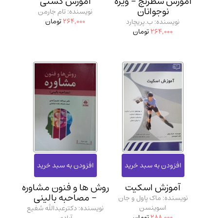
آموزش شطرنج - ویژه
آموزش کشتی
نوجوانان
نویسنده: تام جارمن
264,000
تومان
نویسنده: ب.پریچارد
264,000
تومان
آموزش اسکیت
روش ها و فنون مشاوره
- مصاحبه بالینی
نویسنده: ماک پاول و جان
اسوینسن
نویسنده: دکترعبدالله شفیع
288,000
تومان