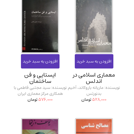
معماری اسلامی در
ایستایی و فن
اندلس
ساختمان
نویسنده: ماریانه باروکاند، آخیم
نویسنده: سید مجتبی فاطمی با
بدنورتس
همکاری مرکز معماری ایران
528,000
تومان
576,000
تومان