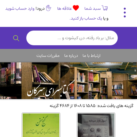
سبد شما
علاقه ها
درود!
وارد حساب شوید
و یا
یک حساب باز کنید.
تاریخی و فرهنگی
(838)
رمان و داستان ایرانی
(307)
هنر و موسیقی
(61)
ارتباط با ما
درباره ما
مقررات سایت
روانشناسی
(357)
انگلیسی و زبان خارجی
(14)
کودکان و نوجوانان
(76)
کتب نادر و کمیاب
(19)
روانشناسی
(112)
گزینه های یافت شده: 1585 تا 1608 از 4684 گزینه
طب گیاهی و سنتی
(45)
فلسفه و جامعه شناسی
(151)
ادبیات و شعر
(511)