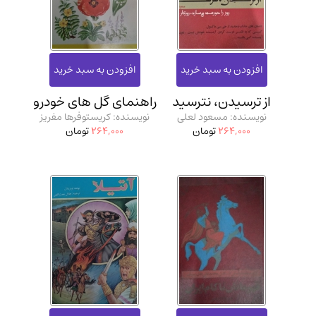
از ترسیدن، نترسید
راهنمای گل‌ های خودرو
نویسنده: مسعود لعلی
نویسنده: کریستوفرها مفریز
264,000
تومان
264,000
تومان