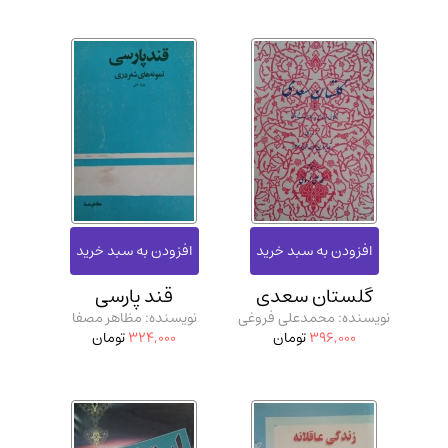
گلستان سعدی
قند پارسی
نویسنده: محمدعلی فروغی
نویسنده: مظاهر مصفا
396,000
تومان
324,000
تومان