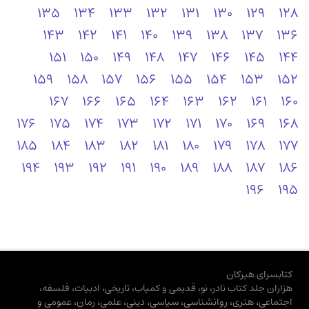
135
134
133
132
131
130
129
128
143
142
141
140
139
138
137
136
151
150
149
148
147
146
145
144
159
158
157
156
155
154
153
152
167
166
165
164
163
162
161
160
176
175
174
173
172
171
170
169
168
185
184
183
182
181
180
179
178
177
194
193
192
191
190
189
188
187
186
196
195
کتابسرای هیرکان
هزاران جلد کتاب نادر، نو، قدیمی و کمیاب، تاریخی، ادبیات، فلسفه،
اجتماعی، هنری، روانشناسی، سیاسی، دینی، علمی، رمان، عمومی و