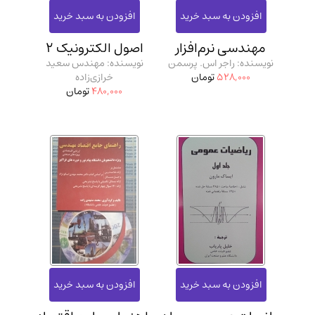
مدرسان شریف و انتشارت ارشد کتاب‌های..
(2)
دانشگاه پیامـ نور
(10)
مهندسی نرم‌افزار
اصول الکترونیک 2
نویسنده: راجر اس. پرسمن
نویسنده: مهندس سعید
528,000
تومان
خرازی‌زاده
480,000
تومان