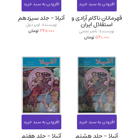
قهرمانان ناکام آزادی و
آتیلا - جلد سیزدهم
استقلال ایران
نویسنده: لویز دول
348,000
تومان
نویسنده: ناصر نجمی
540,000
تومان
آتیلا - جلد هشتم
آتیلا - جلد هفتم