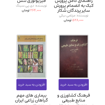
راهنمای کامل پرورش
فیزیولوژی تنش
کبک به انضمام پرورش
نویسنده: دی.پی.سینگ
سایر پرندگان شکار
264,000
تومان
نویسنده: مرتضی بیکی
528,000
تومان
فرهنگ کشاورزی و
بیماری‌ های مهم
منابع طبیعی
گیاهان زراعی ایران