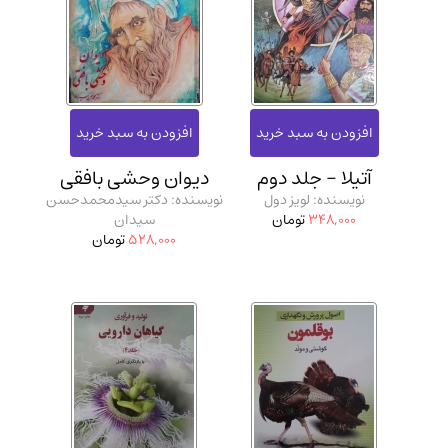
ادیان و مذاهب
(142)
دانشگاهی و آموزشی
(534)
اقتصادی، بازاریابی و مالی
(56)
کتاب های متفرقه
(102)
علمی
(92)
آتیلا - جلد دوم
دیوان وحشی بافقی
پزشکی
(140)
نویسنده: لویز دول
نویسنده: دکتر سیدمحمدحسن
کامپیوتر و نرم افزار
(13)
348,000
تومان
سیدان
528,000
تومان
ورزشی و تربیت بدنی
(34)
آشپزی و خوراکی
(25)
سرگرمی و بازی
(7)
سیاسی
(116)
رمان و داستان خارجی
(489)
حقوقی و قانون
(47)
کتاب های مصور رنگی و گلاسه
(23)