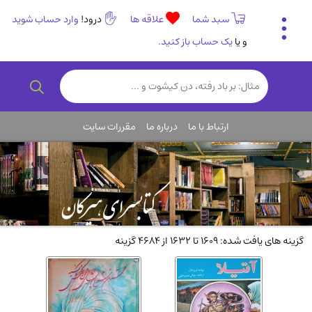
سبد شما
علاقه ها
درود!
وارد حساب شوید
و یا
یک حساب باز کنید.
تاریخی و فرهنگی
(838)
رمان و داستان ایرانی
(307)
هنر و موسیقی
(61)
ارتباط با ما
درباره ما
مقررات سایت
روانشناسی
(357)
انگلیسی و زبان خارجی
(14)
کودکان و نوجوانان
(76)
کتب نادر و کمیاب
(19)
روانشناسی
(112)
گزینه های یافت شده: 1609 تا 1632 از 4684 گزینه
طب گیاهی و سنتی
(45)
فلسفه و جامعه شناسی
(151)
ادبیات و شعر
(511)