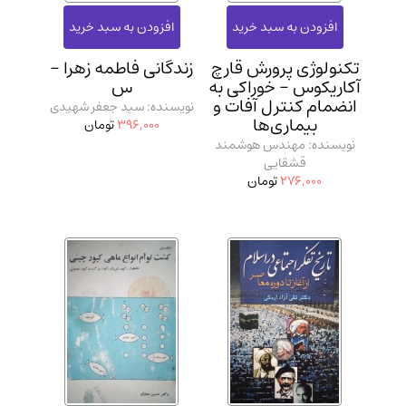
تکنولوژی پرورش قارچ
زندگانی فاطمه زهرا -
آکاریکوس - خوراکی به
س
انضمام کنترل آفات و
نویسنده: سید جعفر شهیدی
بیماری‌ها
396,000
تومان
نویسنده: مهندس هوشمند
قشقایی
276,000
تومان