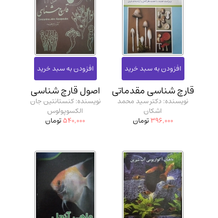
قارچ شناسی مقدماتی
اصول قارچ شناسی
نویسنده: دکتر سید محمد
نویسنده: کنستانتین جان
اشکان
الکسوپولوس
396,000
تومان
540,000
تومان