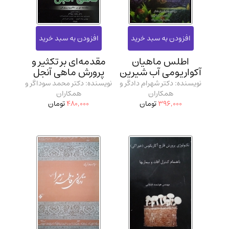
اطلس ماهیان
مقدمه‌ای بر تکثیر و
آکواریومی آب شیرین
پرورش ماهی آنجل
نویسنده: دکتر شهرام دادگر و
نویسنده: دکتر محمد سوداگر و
همکاران
همکاران
396,000
تومان
480,000
تومان