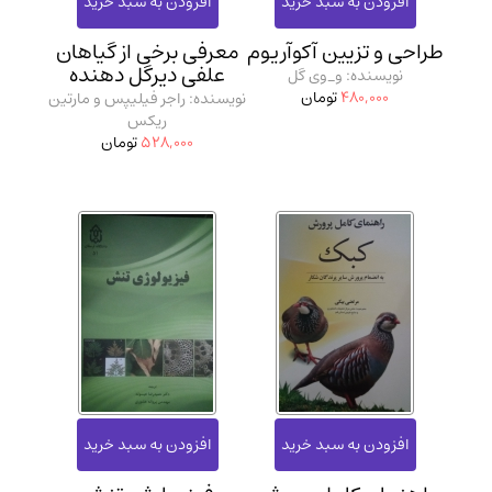
مدرسان شریف و انتشارت ارشد کتاب‌های..
(2)
طراحی و تزیین آکوآریوم
معرفی برخی از گیاهان
دانشگاه پیامـ نور
(10)
علفی دیرگل دهنده
نویسنده: و_وی گل
480,000
تومان
نویسنده: راجر فیلیپس و مارتین
ریکس
528,000
تومان