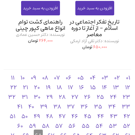
تاریخ تفکر اجتماعی در
راهنمای کشت توام
اسلام - از آغاز تا دوره
انواع ماهی کپور چینی
معاصر
نویسنده: دکتر حسین عمادی
264,000
تومان
نویسنده: دکتر تقی آزاد ارمکی
650,000
تومان
11
10
09
08
07
06
05
04
03
02
01
22
21
20
19
18
17
16
15
14
13
12
32
31
30
29
28
27
26
25
24
23
41
40
39
38
37
36
35
34
33
51
50
49
48
47
46
45
44
43
42
60
59
58
57
56
55
54
53
52