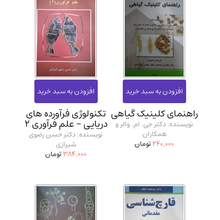
راهنمای کلینیک گیاهی
تکنولوژی فرآورده‌ های
دریایی - علم فرآوری 2
نویسنده: دکتر جی. ام. والر و
همکاران
نویسنده: دکتر حسن رضوی
240,000
تومان
شیرازی
384,000
تومان