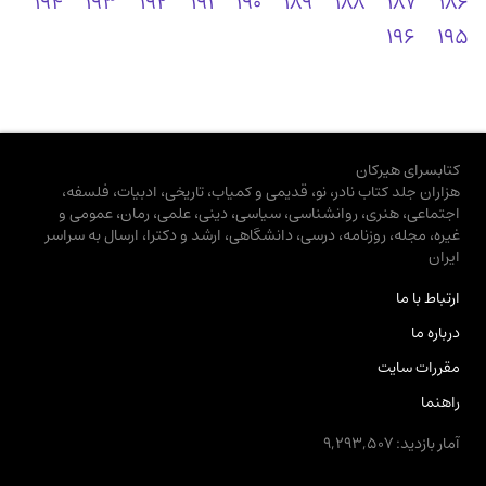
194
193
192
191
190
189
188
187
186
196
195
کتابسرای هیرکان
هزاران جلد کتاب نادر، نو، قدیمی و کمیاب، تاریخی، ادبیات، فلسفه،
اجتماعی، هنری، روانشناسی، سیاسی، دینی، علمی، رمان، عمومی و
غیره، مجله، روزنامه، درسی، دانشگاهی، ارشد و دکترا، ارسال به سراسر
ایران
ارتباط با ما
درباره ما
مقررات سایت
راهنما
آمار بازدید: 9,293,507