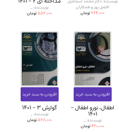
مداخله ای 2 - 1401
نویسنده: دکتر محمد اسماعیل
افضل پور و همکاران
نویسنده: _
264,000
تومان
552,000
تومان
اطفال، نورو اطفال -
گوارش 3 - 1401
1401
نویسنده: _
528,000
تومان
نویسنده: _
420,000
تومان