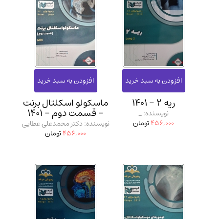
ریه 2 - 1401
ماسکولو اسکلتال برنت
- قسمت دوم - 1401
نویسنده: _
456,000
تومان
نویسنده: دکتر محمدعلی عطایی
456,000
تومان