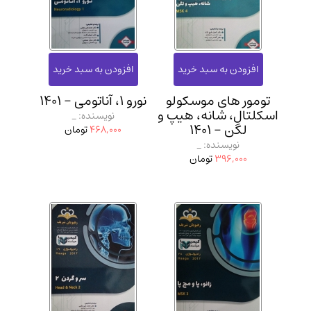
تومور های موسکولو
نورو 1، آناتومی - 1401
اسکلتال، شانه، هیپ و
نویسنده: _
لگن - 1401
468,000
تومان
نویسنده: _
396,000
تومان