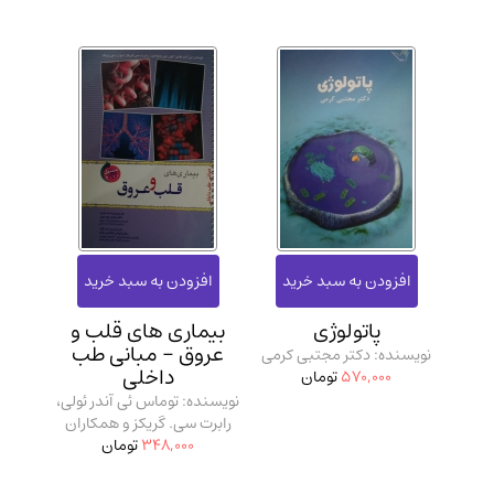
پاتولوژی
بیماری‌ های قلب و
عروق - مبانی طب
نویسنده: دکتر مجتبی کرمی
داخلی
570,000
تومان
نویسنده: توماس ئی آندر ئولی،
رابرت سی. گریکز و همکاران
348,000
تومان