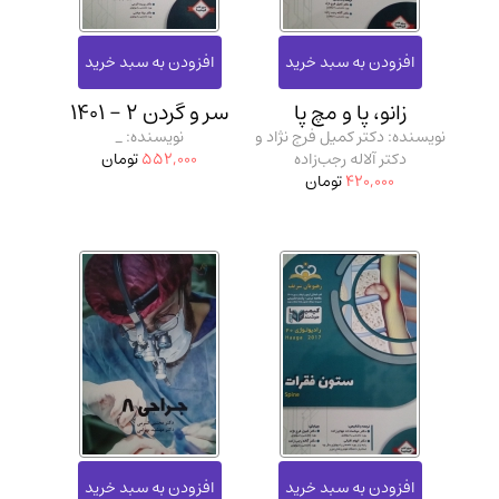
زانو، پا و مچ پا
سر و گردن 2 - 1401
نویسنده: دکتر کمیل فرج نژاد و
نویسنده: _
دکتر آلاله رجب‌زاده
552,000
تومان
420,000
تومان