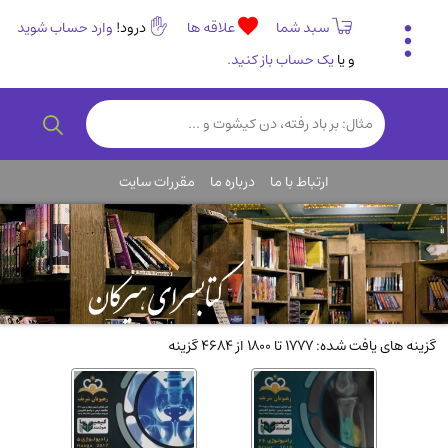
سبد شما
علاقه ها
درود!
وارد حساب شوید
و یا
یک حساب باز کنید.
تاریخی و فرهنگی
(838)
رمان و داستان ایرانی
(307)
هنر و موسیقی
(61)
ارتباط با ما
درباره ما
مقررات سایت
روانشناسی
(357)
انگلیسی و زبان خارجی
(14)
کودکان و نوجوانان
(76)
کتب نادر و کمیاب
(19)
روانشناسی
(112)
گزینه های یافت شده: 1777 تا 1800 از 4684 گزینه
طب گیاهی و سنتی
(45)
فلسفه و جامعه شناسی
(151)
ادبیات و شعر
(511)