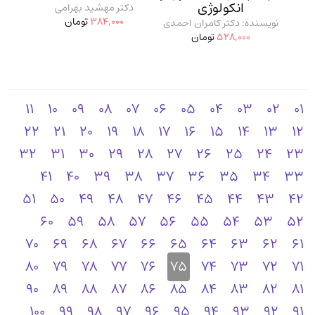
انکولوژی
دکتر مهشید بهرامی
384,000
تومان
نویسنده: دکتر کامران احمدی
528,000
تومان
11
10
09
08
07
06
05
04
03
02
01
22
21
20
19
18
17
16
15
14
13
12
32
31
30
29
28
27
26
25
24
23
41
40
39
38
37
36
35
34
33
51
50
49
48
47
46
45
44
43
42
60
59
58
57
56
55
54
53
52
70
69
68
67
66
65
64
63
62
61
80
79
78
77
76
75
74
73
72
71
90
89
88
87
86
85
84
83
82
81
100
99
98
97
96
95
94
93
92
91