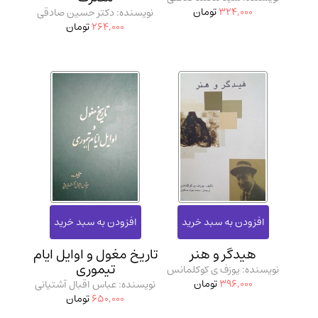
324,000
تومان
نویسنده: دکتر حسین صادقی
264,000
تومان
هیدگر و هنر
تاریخ مغول و اوایل ایام
تیموری
نویسنده: یوزف ی کوکلمانس
396,000
تومان
نویسنده: عباس اقبال آشتیانی
650,000
تومان