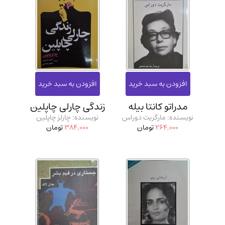
مدراتو کانتا بیله
زندگی چارلی چاپلین
نویسنده: مارگریت دوراس
نویسنده: چارلز چاپلین
264,000
تومان
384,000
تومان