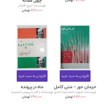
چهل مقاله
264,000
تومان
نویسنده: ایرج افشار
528,000
تومان
حرمان حور - متن کامل
ماه در پرونده
نویسنده: شهید احمدرضا احدی
نویسنده: دکتر سیروس شمیسا
384,000
تومان
348,000
تومان