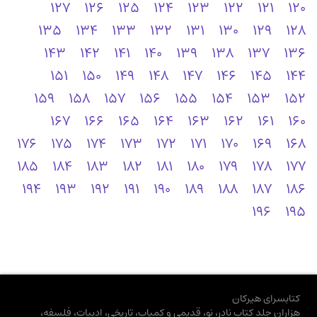
127
126
125
124
123
122
121
120
135
134
133
132
131
130
129
128
143
142
141
140
139
138
137
136
151
150
149
148
147
146
145
144
159
158
157
156
155
154
153
152
167
166
165
164
163
162
161
160
176
175
174
173
172
171
170
169
168
185
184
183
182
181
180
179
178
177
194
193
192
191
190
189
188
187
186
196
195
کتابسرای هیرکان
هزاران جلد کتاب نادر، نو، قدیمی و کمیاب، تاریخی، ادبیات، فلسفه،