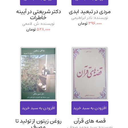
مردی در تبعید ابدی
دکتر شریعتی در آیینه
خاطرات
نویسنده: نادر ابراهیمی
396,000
تومان
نویسنده: ش. لامعی
528,000
تومان
قصه‌ های قرآن
روغن زیتون از تولید تا
مصرف
نویسنده: سید محمد صحفی