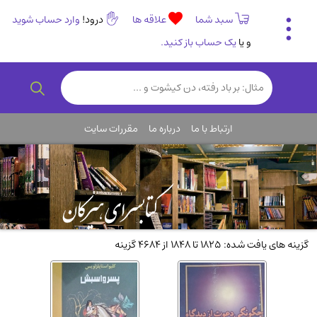
سبد شما
علاقه ها
درود!
وارد حساب شوید
و یا
یک حساب باز کنید.
تاریخی و فرهنگی
(838)
رمان و داستان ایرانی
(307)
هنر و موسیقی
(61)
ارتباط با ما
درباره ما
مقررات سایت
روانشناسی
(357)
انگلیسی و زبان خارجی
(14)
کودکان و نوجوانان
(76)
کتب نادر و کمیاب
(19)
روانشناسی
(112)
گزینه های یافت شده: 1825 تا 1848 از 4684 گزینه
طب گیاهی و سنتی
(45)
فلسفه و جامعه شناسی
(151)
ادبیات و شعر
(511)