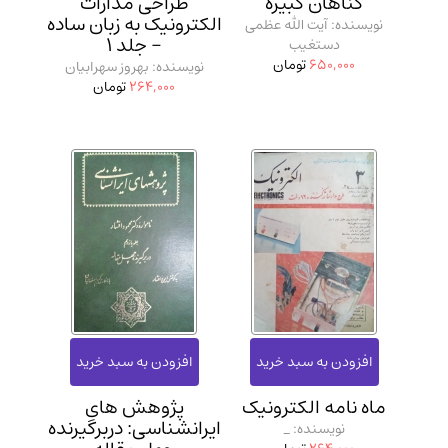
گناهان کبیره
طراحی مدارات
الکترونیک به زبان ساده
نویسنده: آیت الله عظمی
- جلد 1
دستغیب
650,000
تومان
نویسنده: بهروز سهرابیان
264,000
تومان
ماه نامه الکترونیک
پژوهش‌ های
ایرانشناسی: دربرگیرنده
نویسنده: _