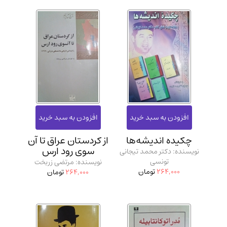
چکیده اندیشه‌ها
از کردستان عراق تا آن
سوی رود ارس
نویسنده: دکتر محمد تیجانی
تونسی
نویسنده: مرتضی زربخت
264,000
تومان
264,000
تومان