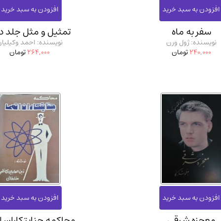
سفر به ماه
تمثیل و مثل جلد د
نویسنده: ژول ورن
نویسنده: احمد وکیلیا
240,000
تومان
264,000
تومان
معجزه شرقی
محاکمه جنایتکاران ا