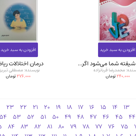
یفته شما می‌شود اگر...
درمان اختلالات ریا
نده: محمدرضا قربانزاده
نویسنده: مصطفی تبریز
240,000
تومان
276,000
تومان
4
23
22
21
20
19
18
17
16
15
14
13
54
53
52
51
50
49
48
47
46
45
44
5
84
83
82
81
80
79
78
77
76
75