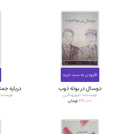
دوسال در بوته ذوب
درباره جما
نویسنده: لیوزونگرن
نویسنده
240,000
تومان