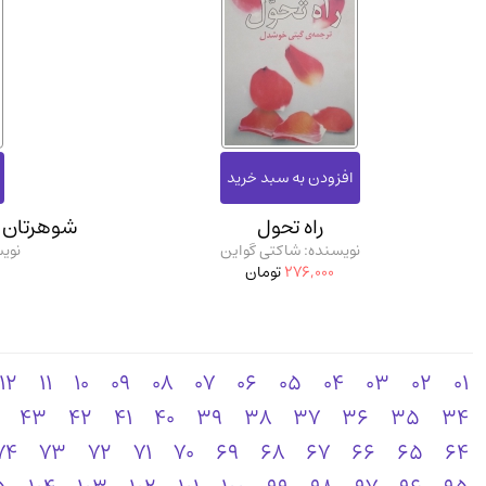
راه تحول
شوهرتان ش
نویسنده: شاکتی گواین
نویس
276,000
تومان
12
11
10
09
08
07
06
05
04
03
02
01
43
42
41
40
39
38
37
36
35
34
74
73
72
71
70
69
68
67
66
65
64