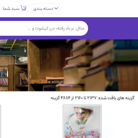
سبد شما
دسته بندی
تاریخی و فرهنگی
(838)
روانشناسی
(357)
کتب نادر و کمیاب
(19)
فلسفه و جامعه شناسی
(151)
دانشگاهی و آموزشی
(534)
علمی
(92)
ورزشی و تربیت بدنی
(34)
سیاسی
(116)
گزینه های یافت شده: 2137 تا 2160 از 4684 گزینه
کتاب های مصور رنگی و گلاسه
(23)
دایره المعارف و فرهنگ
(13)
سینما و فیلم
(54)
زندگینامه شهدا
(9)