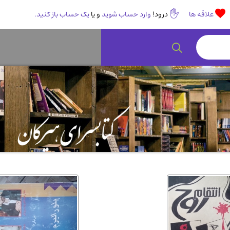
علاقه ها
درود!
وارد حساب شوید
و یا
یک حساب باز کنید.
رمان و داستان ایرانی
(307)
هنر 
انگلیسی و زبان خارجی
(14)
کودکا
روانشناسی
(112)
طب گ
ادبیات و شعر
(511)
ادیا
اقتصادی، بازاریابی و مالی
(56)
کتاب
پزشکی
(140)
کامپی
آشپزی و خوراکی
(25)
سرگر
رمان و داستان خارجی
(489)
حقوق
عرفانی و سلوک
(45)
الکت
علوم غریبه و شهودی
(16)
معما
کتاب های قدیمی دینی و مذهبی
(14)
طراح
کتاب چاپ سنگی و کتاب خطی قدیمی
جغرا