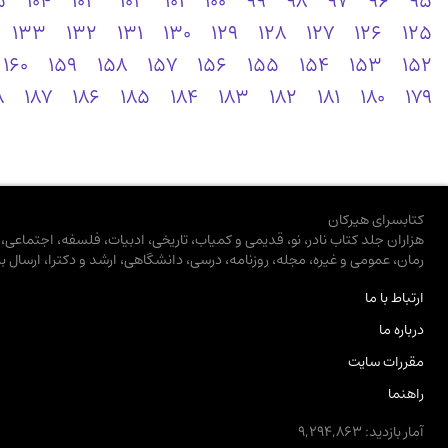
5
104
103
102
101
100
99
98
97
96
95
133
132
131
130
129
128
127
126
125
160
159
158
157
156
155
154
153
152
8
187
186
185
184
183
182
181
180
179
کتابسرای هیرکان
هزاران جلد کتاب نادر، نو، قدیمی و کمیاب، تاریخی، ادبیات، فلسفه، اجتماعی
رمان، عمومی و غیره، مجله، روزنامه، درسی، دانشگاهی، ارشد و دکترا، ارسال ب
ارتباط با ما
درباره ما
مقررات سایت
راهنما
آمار بازدید: 9,294,863