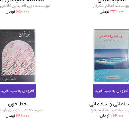
ویسنده: اعظم شکرکار
نویسنده: ذین العابدین کاظمی
324,000
تومان
650,000
تومان
لمانی و شادمانی
خط خون
یسنده: عبدالعظیم بلاچ
نویسنده: علی موسوی گرما
264,000
تومان
264,000
تومان