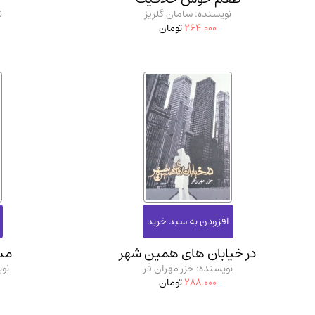
نویسنده: سامان گلریز
ن
264,000
تومان
در خیابان های همین شهر
مس
نویسنده: خزر مهران فر
نو
288,000
تومان