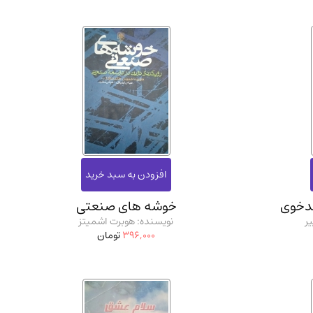
ندخوی
خوشه های صنعتی
ر
نویسنده: هوبرت اشمیتز
396,000
تومان