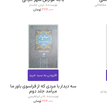
 مخلخالی
نویسنده: ترتن جاستر
324,000
تومان
سه دیدار با مردی که از فراسوی باور ما
میآمد جلد دوم
رودی
نویسنده: نادر ابراهیمی
264,000
تومان