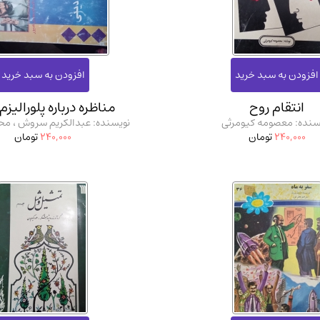
آموزشی و کنکوری
مدرس
انتقام روح
مناظره درباره پلورالیزم
سنده: معصومه کیومرثی
نویسنده: عبدالکریم سروش ، م
240,000
تومان
240,000
تومان