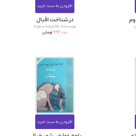
وم
در شناخت اقبال
ن
نویسنده: غلامرضا ستوده
492,000
تومان
تمی
باجه عوارض شهر خیالی