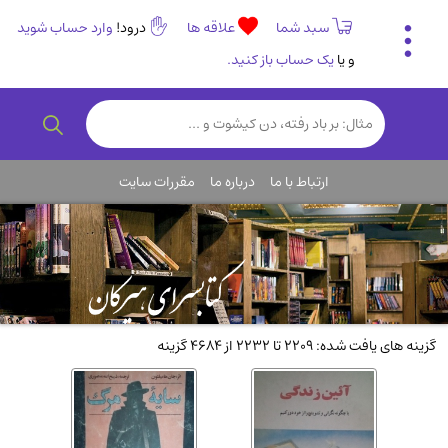
سبد شما
علاقه ها
درود!
وارد حساب شوید
و یا
یک حساب باز کنید.
تاریخی و فرهنگی
(838)
رمان و داستان ایرانی
(307)
هنر و موسیقی
(61)
ارتباط با ما
درباره ما
مقررات سایت
روانشناسی
(357)
انگلیسی و زبان خارجی
(14)
کودکان و نوجوانان
(76)
کتب نادر و کمیاب
(19)
روانشناسی
(112)
گزینه های یافت شده: 2209 تا 2232 از 4684 گزینه
طب گیاهی و سنتی
(45)
فلسفه و جامعه شناسی
(151)
ادبیات و شعر
(511)