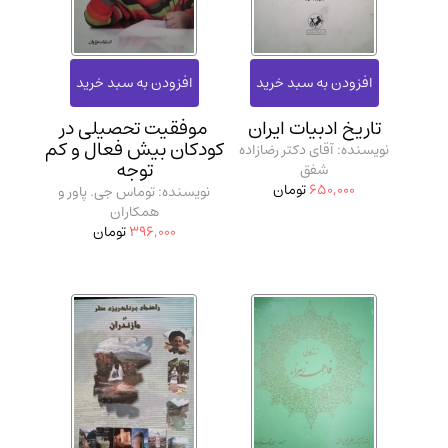
تاریخ ادبیات ایران
موفقیت تحصیلی در
کودکان بیش فعال و کم
نویسنده: آقای دکتر رضازاده
توجه
شفق
650,000
تومان
نویسنده: توماس جی. پاور و
همکاران
396,000
تومان