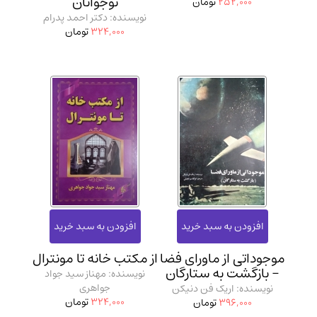
نوجوانان
252,000
تومان
نویسنده: دکتر احمد پدرام
324,000
تومان
موجوداتی از ماورای فضا
از مکتب خانه تا مونترال
- بازگشت به ستارگان
نویسنده: مهناز سید جواد
جواهری
نویسنده: اریک فن دنیکن
324,000
تومان
396,000
تومان