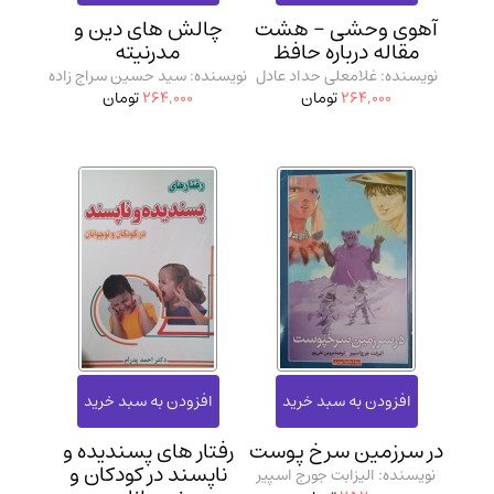
مدرسان شریف و انتشارت ارشد کتاب‌های..
(2)
آهوی وحشی - هشت
چالش‌ های دین و
مقاله درباره حافظ
مدرنیته
دانشگاه پیامـ نور
(10)
نویسنده: غلامعلی حداد عادل
نویسنده: سید حسین سراج زاده
264,000
تومان
264,000
تومان
در سرزمین سرخ پوست
رفتار های پسندیده و
ناپسند در کودکان و
نویسنده: الیزابت جورج اسپیر