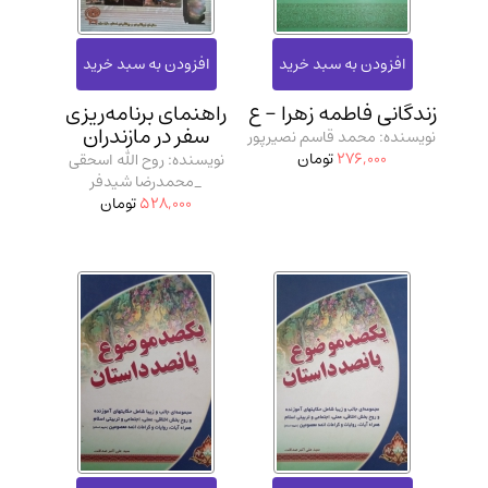
زندگانی فاطمه زهرا - ع
راهنمای برنامه‌ریزی
سفر در مازندران
نویسنده: محمد قاسم نصیرپور
276,000
تومان
نویسنده: روح الله اسحقی
_محمدرضا شیدفر
528,000
تومان