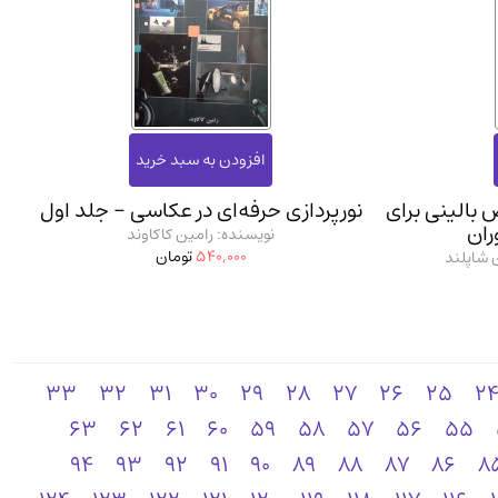
بالینی برای
نورپردازی حرفه‌ای در عکاسی - جلد اول
ران
نویسنده: رامین کاکاوند
540,000
تومان
 شاپلند
33
32
31
30
29
28
27
26
25
2
63
62
61
60
59
58
57
56
55
94
93
92
91
90
89
88
87
86
8