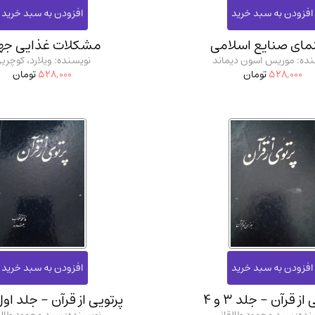
مای صنایع اسلامی
مشکلات غذایی جه
نده: موریس اسون دیماند
نویسنده: ویلارد، کوچری
528,000
تومان
528,000
تومان
از قرآن - جلد 3 و 4
پرتویی از قرآن - جلد او