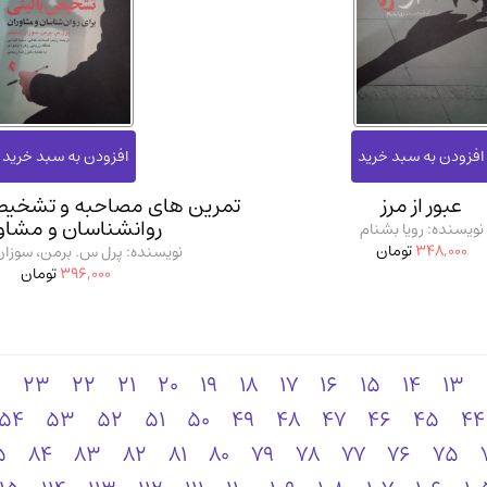
عبور از مرز
تمرین‌ های مصاحبه و تشخیص 
روانشناسان و مشاو
نویسنده: رویا بشنام
348,000
تومان
نویسنده: پرل س. برمن، سوزان
396,000
تومان
4
23
22
21
20
19
18
17
16
15
14
13
54
53
52
51
50
49
48
47
46
45
44
5
84
83
82
81
80
79
78
77
76
75