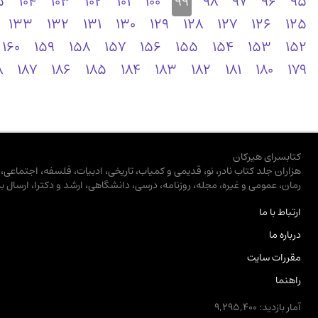
5
104
103
102
101
100
99
98
97
96
95
133
132
131
130
129
128
127
126
125
160
159
158
157
156
155
154
153
152
8
187
186
185
184
183
182
181
180
179
کتابسرای هیرکان
هزاران جلد کتاب نادر، نو، قدیمی و کمیاب، تاریخی، ادبیات، فلسفه، اجتماعی
رمان، عمومی و غیره، مجله، روزنامه، درسی، دانشگاهی، ارشد و دکترا، ارسال ب
ارتباط با ما
درباره ما
مقررات سایت
راهنما
آمار بازدید: 9,295,400