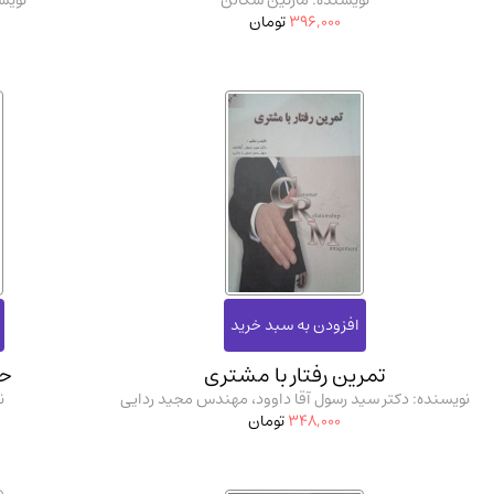
نویسنده: مارتین سگالن
نویس
396,000
تومان
تمرین رفتار با مشتری
حر
نویسنده: دکتر سید رسول آقا داوود، مهندس مجید ردایی
ن
348,000
تومان