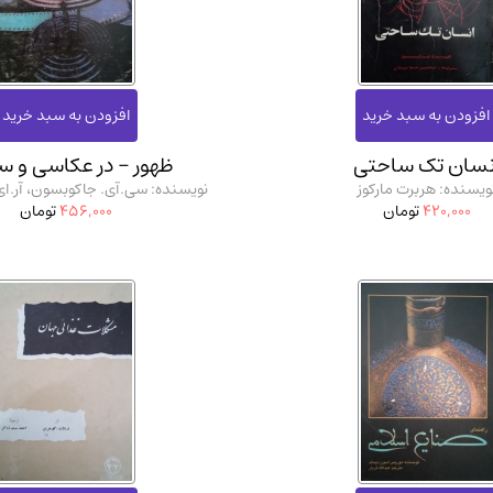
آموزشی و کنکوری
مدرس
نسان تک ساحتی
ظهور - در عکاسی و س
ویسنده: هربرت مارکوز
نویسنده: سی.آی. جاکوبسون، آر.ا
420,000
تومان
456,000
تومان