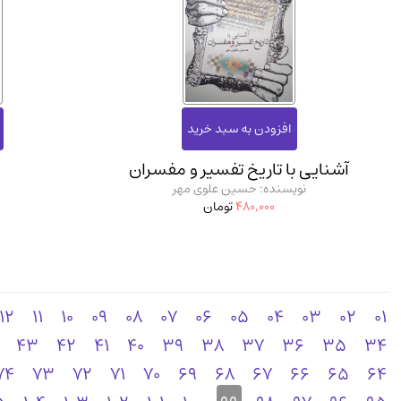
آشنایی با تاریخ تفسیر و مفسران
نویسنده: حسین علوی مهر
480,000
تومان
12
11
10
09
08
07
06
05
04
03
02
01
43
42
41
40
39
38
37
36
35
34
74
73
72
71
70
69
68
67
66
65
64