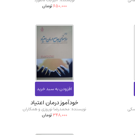
انی
نویسنده: الیزابت لانفورد
650,000
تومان
خودآموز درمان اعتیاد
سکی
نویسنده: محمدرضا نوروزی و همکاران
348,000
تومان