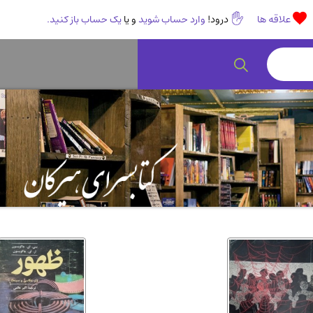
علاقه ها
درود!
وارد حساب شوید
و یا
یک حساب باز کنید.
رمان و داستان ایرانی
(307)
هنر 
انگلیسی و زبان خارجی
(14)
کودکا
روانشناسی
(112)
طب گ
ادبیات و شعر
(511)
ادیا
اقتصادی، بازاریابی و مالی
(56)
کتاب
پزشکی
(140)
کامپی
آشپزی و خوراکی
(25)
سرگر
رمان و داستان خارجی
(489)
حقوق
عرفانی و سلوک
(45)
الکت
علوم غریبه و شهودی
(16)
معما
کتاب های قدیمی دینی و مذهبی
(14)
طراح
کتاب چاپ سنگی و کتاب خطی قدیمی
جغرا