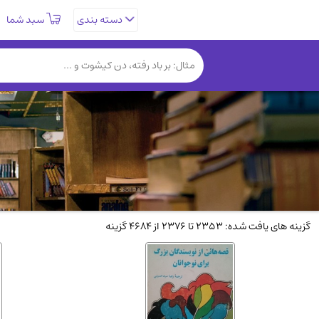
سبد شما
دسته بندی
تاریخی و فرهنگی
(838)
روانشناسی
(357)
کتب نادر و کمیاب
(19)
فلسفه و جامعه شناسی
(151)
دانشگاهی و آموزشی
(534)
علمی
(92)
ورزشی و تربیت بدنی
(34)
سیاسی
(116)
گزینه های یافت شده: 2353 تا 2376 از 4684 گزینه
کتاب های مصور رنگی و گلاسه
(23)
دایره المعارف و فرهنگ
(13)
سینما و فیلم
(54)
زندگینامه شهدا
(9)