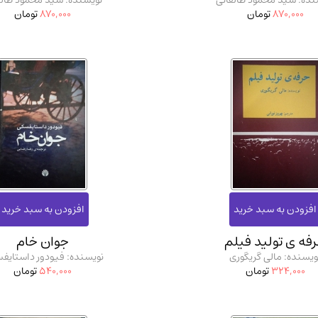
نده: سید محمود طالقانی
نویسنده: سید محمود طالق
870,000
تومان
870,000
تومان
فه ی تولید فیلم
جوان خام
ویسنده: مالی گریگوری
نویسنده: فیودور داستایف
324,000
تومان
540,000
تومان