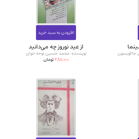
ان شریف و انتشارت ارشد کتاب‌های..
(2)
ینما
از عید نوروز چه می‌دانید
ی.جاکوبسون
نویسنده: محمد حسین نوحه خوان
288,000
تومان