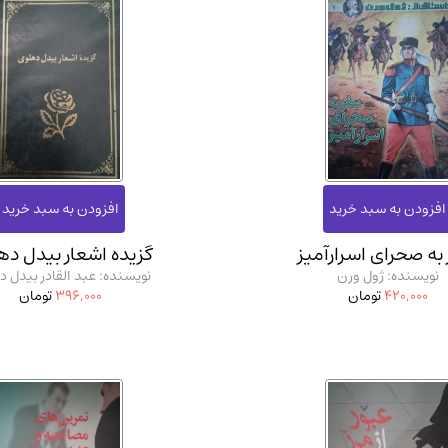
به صحرای اسرارآمیز
گزیده اشعار بیدل ده
نویسنده: ژول ورن
نویسنده: عبد القادر بیدل 
420,000
تومان
396,000
تومان