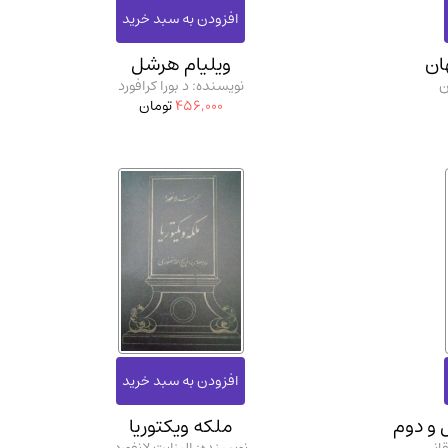
ان
ویلیام هرشل
ن
نویسنده: د بورا کرافورد
456,000
تومان
ل و دوم
ملکه ویکتوریا