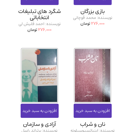
بازی بزرگان
شگرد های تبلیغات
انتخاباتی
نویسنده: محمد قوچانی
276,000
تومان
نویسنده: احمد قلیش لی
276,000
تومان
نان و شراب
آزادی و سازمان
نویسنده: اینیاتسیوسیلونه
نویسنده: برتراند راسل