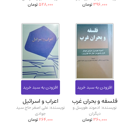
396,000
تومان
528,000
تومان
فلسفه و بحران غرب
اعراب و اسرائیل
نویسنده: ادموند هورسل و
نویسنده: علی اصغر حاج سید
دیگران
جوادی
360,000
تومان
264,000
تومان