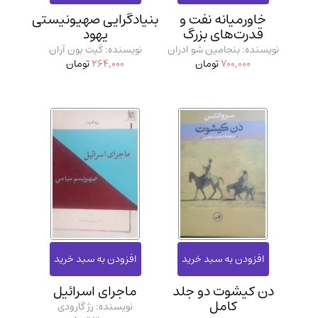
مدرسان شریف و انتشارت ارشد کتاب‌های..
(2)
خاورمیانه نفت و
بنیادگرایی صهیونیستی
قدرت‌های بزرگ
یهود
دانشگاه پیامـ نور
(10)
نویسنده: بنجامین شو ادران
نویسنده: گیت بون آران
700,000
تومان
264,000
تومان
دن کیشوت دو جلد
ماجرای اسرائیل
کامل
نویسنده: رژ گارودی