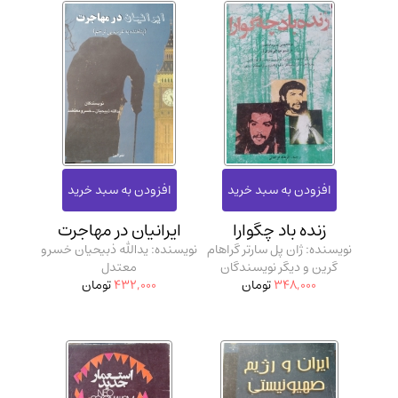
زنده باد چگوارا
ایرانیان در مهاجرت
نویسنده: ژان پل سارتر گراهام
نویسنده: یدالله ذبیحیان خسرو
گرین و دیگر نویسندگان
معتدل
348,000
تومان
432,000
تومان