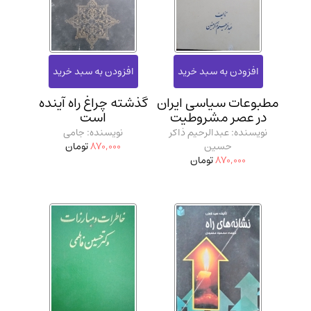
مطبوعات سیاسی ایران
گذشته چراغ راه آینده
در عصر مشروطیت
است
نویسنده: عبدالرحیم ذاکر
نویسنده: جامی
حسین
870,000
تومان
870,000
تومان