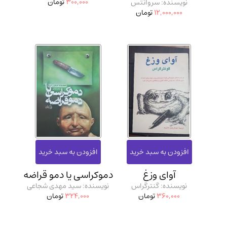
300,000
تومان
نویسنده: سروانتس
12,000,000
تومان
آوای وزغ
دموکراسی یا دمو قراضه
نویسنده: گنترگراس
نویسنده: سید مهدی شجاعی
360,000
تومان
324,000
تومان