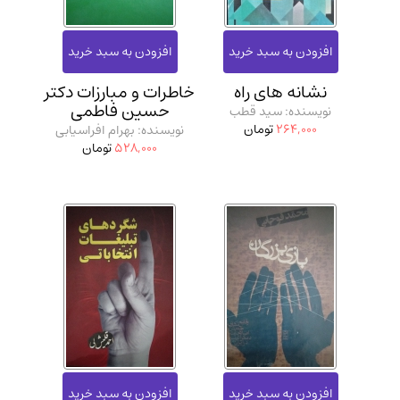
نشانه‌ های راه
خاطرات و مبارزات دکتر
حسین فاطمی
نویسنده: سید قطب
264,000
تومان
نویسنده: بهرام افراسیابی
528,000
تومان