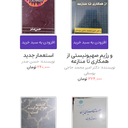
و رژیم صهیونیستی از
استعمار جدید
همکاری تا منازعه
نویسنده: حسن صدر
240,000
تومان
نویسنده: دکتر امیر محمد حاجی
یوسفی
324,000
تومان