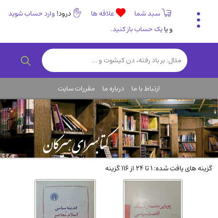
سبد شما
علاقه ها
درود!
وارد حساب شوید
و یا
یک حساب باز کنید.
تاریخی و فرهنگی
(838)
رمان و داستان ایرانی
(307)
هنر و موسیقی
(61)
ارتباط با ما
درباره ما
مقررات سایت
روانشناسی
(357)
انگلیسی و زبان خارجی
(14)
کودکان و نوجوانان
(76)
کتب نادر و کمیاب
(19)
روانشناسی
(112)
گزینه های یافت شده: 1 تا 24 از 116 گزینه
طب گیاهی و سنتی
(45)
فلسفه و جامعه شناسی
(151)
ادبیات و شعر
(511)