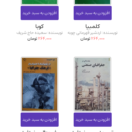
مدرسان شریف و انتشارت ارشد کتاب‌های..
(2)
دانشگاه پیامـ نور
(10)
کلمبیا
کوبا
نویسنده: اردشیر قهرمانی چوبه
نویسنده: سعیده حاج شریف
264,000
تومان
264,000
تومان