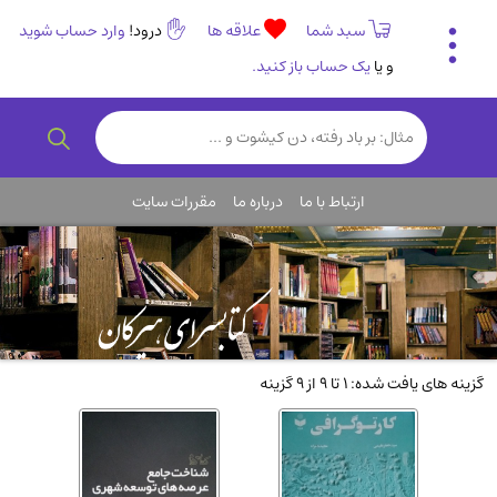
سبد شما
علاقه ها
درود!
وارد حساب شوید
و یا
یک حساب باز کنید.
تاریخی و فرهنگی
(838)
رمان و داستان ایرانی
(307)
هنر و موسیقی
(61)
ارتباط با ما
درباره ما
مقررات سایت
روانشناسی
(357)
انگلیسی و زبان خارجی
(14)
کودکان و نوجوانان
(76)
کتب نادر و کمیاب
(19)
روانشناسی
(112)
گزینه های یافت شده: 1 تا 9 از 9 گزینه
طب گیاهی و سنتی
(45)
فلسفه و جامعه شناسی
(151)
ادبیات و شعر
(511)