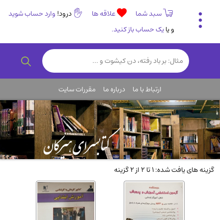
سبد شما
علاقه ها
درود!
وارد حساب شوید
و یا
یک حساب باز کنید.
تاریخی و فرهنگی
(838)
رمان و داستان ایرانی
(307)
هنر و موسیقی
(61)
ارتباط با ما
درباره ما
مقررات سایت
روانشناسی
(357)
انگلیسی و زبان خارجی
(14)
کودکان و نوجوانان
(76)
کتب نادر و کمیاب
(19)
روانشناسی
(112)
گزینه های یافت شده: 1 تا 2 از 2 گزینه
طب گیاهی و سنتی
(45)
فلسفه و جامعه شناسی
(151)
ادبیات و شعر
(511)