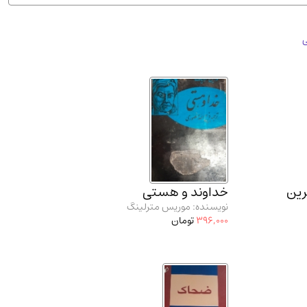
ان شریف و انتشارت ارشد کتاب‌های..
(2)
ی
رین
خداوند و هستی
نویسنده: موریس مترلینگ
396,000
تومان