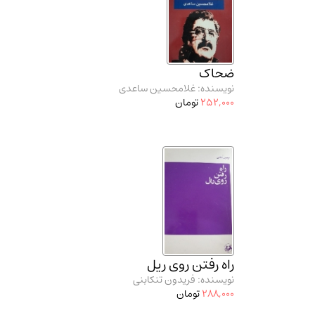
ضحاک
نویسنده: غلامحسین ساعدی
252,000
تومان
راه رفتن روی ریل
نویسنده: فریدون تنکابنی
288,000
تومان