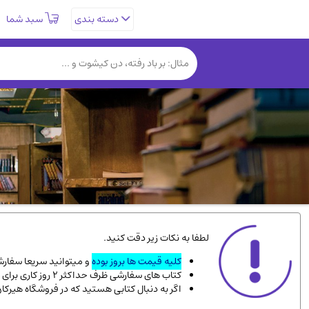
سبد شما
دسته بندی
تاریخی و فرهنگی
(838)
روانشناسی
(357)
کتب نادر و کمیاب
(19)
فلسفه و جامعه شناسی
(151)
دانشگاهی و آموزشی
(534)
علمی
(92)
ورزشی و تربیت بدنی
(34)
سیاسی
(116)
کتاب های مصور رنگی و گلاسه
(23)
لطفا به نکات زیر دقت کنید.
دایره المعارف و فرهنگ
(13)
کلیه قیمت ها بروز بوده
و میتوانید سریعا سفارشت
کتاب های سفارشی ظرف حداکثر 2 روز کاری برای پست پیشتاز، و 3 روز کاری برای پست سفارشی، به دست شما میرسد.
سینما و فیلم
(54)
اگر به دنبال کتابی هستید که در فروشگاه هیرکا
زندگینامه شهدا
(9)