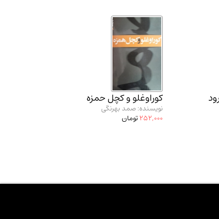
ود
کوراوغلو و کچل حمزه
نویسنده: صمد بهرنگی
252,000
تومان