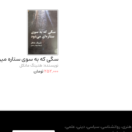
سگی که به سوی ستاره میر
نویسنده: هنینگ مانکل
252,000
تومان
، هنری، روانشناسی، سیاسی، دینی، علمی،