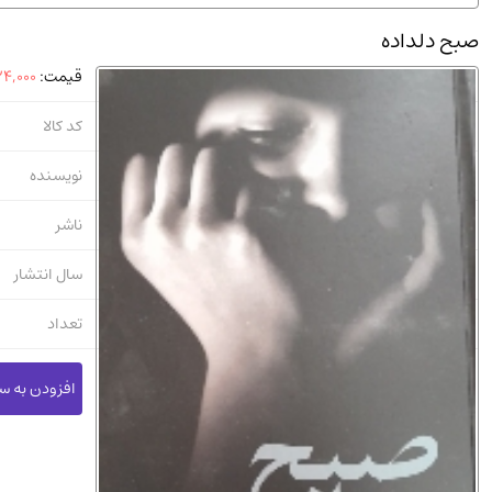
استخدامی و کاریابی دولتی و خصوصی.سوالـات و آزمونها
(2)
صبح دلداده
دانشگاه پیامـ نور
(10)
قیمت:
4,000
کد کالا
نویسنده
ناشر
سال انتشار
تعداد