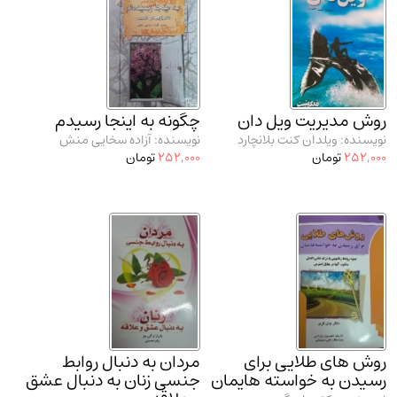
مدرسان شریف و انتشارت ارشد کتاب‌های..
(2)
دانشگاه پیامـ نور
(10)
روش مدیریت ویل دان
چگونه به اینجا رسیدم
نویسنده: ویلدان کنت بلانچارد
نویسنده: آزاده سخایی منش
252,000
تومان
252,000
تومان
روش های طلایی برای
مردان به دنبال روابط
رسیدن به خواسته هایمان
جنسی زنان به دنبال عشق