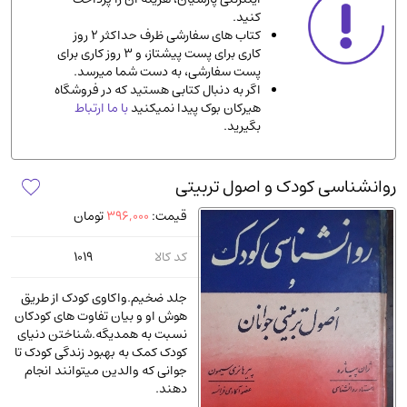
کنید.
ادیان و مذاهب
(142)
کتاب های سفارشی ظرف حداکثر 2 روز
دانشگاهی و آموزشی
(534)
کاری برای پست پیشتاز، و 3 روز کاری برای
پست سفارشی، به دست شما میرسد.
اقتصادی، بازاریابی و مالی
(56)
اگر به دنبال کتابی هستید که در فروشگاه
کتاب های متفرقه
(102)
هیرکان بوک پیدا نمیکنید
با ما ارتباط
بگیرید.
علمی
(92)
پزشکی
(140)
روانشناسی کودک و اصول تربیتی
کامپیوتر و نرم افزار
(13)
قیمت:
396,000
تومان
ورزشی و تربیت بدنی
(34)
آشپزی و خوراکی
(25)
کد کالا
1019
سرگرمی و بازی
(7)
جلد ضخیم.واکاوی کودک از طریق
سیاسی
(116)
هوش او و بیان تفاوت های کودکان
نسبت به همدیگه.شناختن دنیای
رمان و داستان خارجی
(489)
کودک کمک به بهبود زندگی کودک تا
حقوقی و قانون
(47)
جوانی که والدین میتوانند انجام
دهند.
کتاب های مصور رنگی و گلاسه
(23)