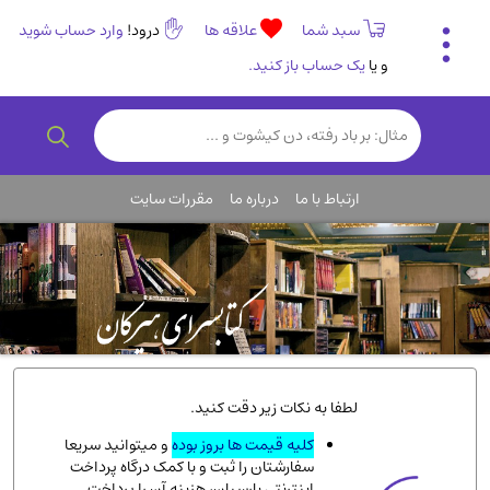
سبد شما
علاقه ها
درود!
وارد حساب شوید
و یا
یک حساب باز کنید.
تاریخی و فرهنگی
(838)
رمان و داستان ایرانی
(307)
هنر و موسیقی
(61)
ارتباط با ما
درباره ما
مقررات سایت
روانشناسی
(357)
انگلیسی و زبان خارجی
(14)
کودکان و نوجوانان
(76)
کتب نادر و کمیاب
(19)
روانشناسی
(112)
طب گیاهی و سنتی
(45)
لطفا به نکات زیر دقت کنید.
فلسفه و جامعه شناسی
(151)
کلیه قیمت ها بروز بوده
و میتوانید سریعا
سفارشتان را ثبت و با کمک درگاه پرداخت
ادبیات و شعر
(511)
اینترنتی پارسیان، هزینه آن را پرداخت