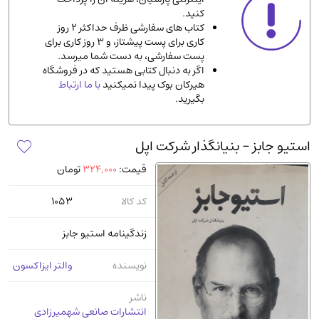
کنید.
ادیان و مذاهب
(142)
کتاب های سفارشی ظرف حداکثر 2 روز
دانشگاهی و آموزشی
(534)
کاری برای پست پیشتاز، و 3 روز کاری برای
پست سفارشی، به دست شما میرسد.
اقتصادی، بازاریابی و مالی
(56)
اگر به دنبال کتابی هستید که در فروشگاه
کتاب های متفرقه
(102)
هیرکان بوک پیدا نمیکنید
با ما ارتباط
بگیرید.
علمی
(92)
پزشکی
(140)
استیو جابز - بنیانگذار شرکت اپل
کامپیوتر و نرم افزار
(13)
قیمت:
324,000
تومان
ورزشی و تربیت بدنی
(34)
آشپزی و خوراکی
(25)
کد کالا
1053
سرگرمی و بازی
(7)
زندگینامه استیو جابز
سیاسی
(116)
رمان و داستان خارجی
(489)
نویسنده
والتر ایزاکسون
حقوقی و قانون
(47)
ناشر
کتاب های مصور رنگی و گلاسه
(23)
انتشارات صانعی شهمیرزادی