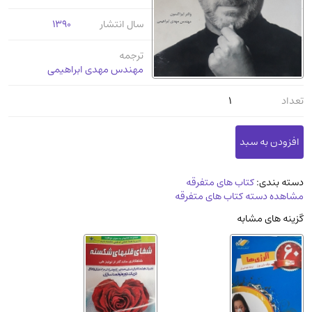
عرفانی و سلوک
(45)
سال انتشار
1390
الکترونیک
(11)
ترجمه
دایره المعارف و فرهنگ
(13)
مهندس مهدی ابراهیمی
علوم غریبه و شهودی
(16)
تعداد
1
معماری، عمران و شهرسازی
(29)
سینما و فیلم
(54)
کتاب های قدیمی دینی و مذهبی
(14)
طراحی هنر و نقاشی و مجسمه سازی
(26)
دسته بندی:
کتاب های متفرقه
زندگینامه شهدا
(9)
مشاهده دسته کتاب های متفرقه
کتاب چاپ سنگی و کتاب خطی قدیمی
گزینه های مشابه
جغرافیا
(9)
استخدامی و کاریابی دولتی و خصوصی.سوالـات
و آزمونها
(2)
آموزشی و کنکوری