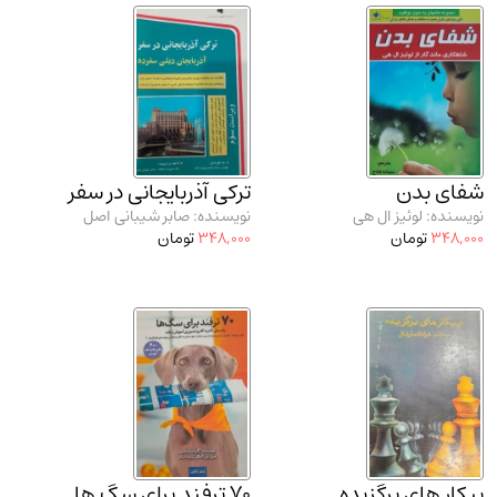
شفای بدن
ترکی آذربایجانی در سفر
نویسنده: لوئیز ال هی
نویسنده: صابر شیبانی اصل
348,000
تومان
348,000
تومان
پیکار های برگزیده
70 ترفند برای سگ ها