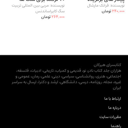
نویسنده: فرانک مارشال
نویسنده: مربی بین المللی تربیت
240,000
تومان
سگ کایراساندنس
264,000
تومان
کتابسرای هیرکان
هزاران جلد کتاب نادر، نو، قدیمی و کمیاب، تاریخی، ادبیات، فلسفه،
اجتماعی، هنری، روانشناسی، سیاسی، دینی، علمی، رمان، عمومی و
غیره، مجله، روزنامه، درسی، دانشگاهی، ارشد و دکترا، ارسال به سراسر
ایران
ارتباط با ما
درباره ما
مقررات سایت
راهنما