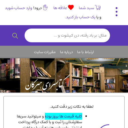
سبد شما
علاقه ها
درود!
وارد حساب شوید
و یا
یک حساب باز کنید.
تاریخی و فرهنگی
(838)
رمان و داستان ایرانی
(307)
هنر و موسیقی
(61)
ارتباط با ما
درباره ما
مقررات سایت
روانشناسی
(357)
انگلیسی و زبان خارجی
(14)
کودکان و نوجوانان
(76)
کتب نادر و کمیاب
(19)
روانشناسی
(112)
طب گیاهی و سنتی
(45)
لطفا به نکات زیر دقت کنید.
فلسفه و جامعه شناسی
(151)
کلیه قیمت ها بروز بوده
و میتوانید سریعا
سفارشتان را ثبت و با کمک درگاه پرداخت
ادبیات و شعر
(511)
اینترنتی پارسیان، هزینه آن را پرداخت