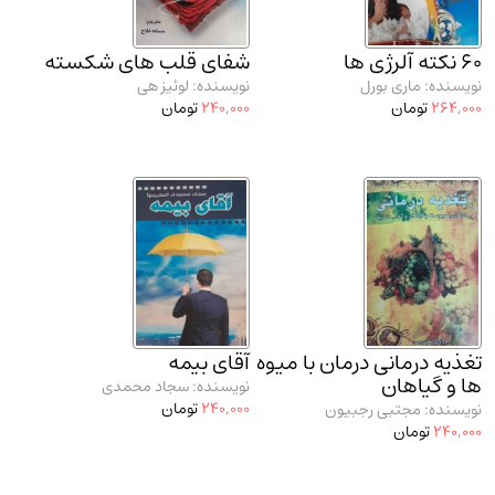
مدرسان شریف و انتشارت ارشد کتاب‌های..
(2)
60 نکته آلرژی ها
دانشگاه پیامـ نور
(10)
شفای قلب های شکسته
نویسنده: ماری بورل
نویسنده: لوئیز هی
264,000
تومان
240,000
تومان
تغذیه درمانی درمان با میوه
آقای بیمه
ها و گیاهان
نویسنده: سجاد محمدی
240,000
تومان
نویسنده: مجتبی رجبیون
240,000
تومان