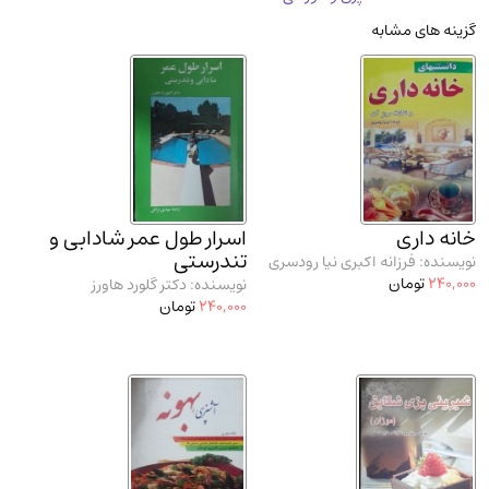
مدرسان شریف و انتشارت ارشد کتاب‌های..
(2)
گزینه های مشابه
دانشگاه پیامـ نور
(10)
خانه داری
اسرار طول عمر شادابی و
تندرستی
نویسنده: فرزانه اکبری نیا رودسری
240,000
تومان
نویسنده: دکتر گلورد هاورز
240,000
تومان