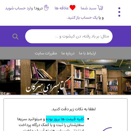
سبد شما
علاقه ها
درود!
وارد حساب شوید
و یا
یک حساب باز کنید.
تاریخی و فرهنگی
(838)
رمان و داستان ایرانی
(307)
هنر و موسیقی
(61)
ارتباط با ما
درباره ما
مقررات سایت
روانشناسی
(357)
انگلیسی و زبان خارجی
(14)
کودکان و نوجوانان
(76)
کتب نادر و کمیاب
(19)
روانشناسی
(112)
طب گیاهی و سنتی
(45)
لطفا به نکات زیر دقت کنید.
فلسفه و جامعه شناسی
(151)
کلیه قیمت ها بروز بوده
و میتوانید سریعا
سفارشتان را ثبت و با کمک درگاه پرداخت
ادبیات و شعر
(511)
اینترنتی پارسیان، هزینه آن را پرداخت