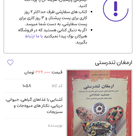
کنید.
ادیان و مذاهب
(142)
کتاب های سفارشی ظرف حداکثر 2 روز
دانشگاهی و آموزشی
(534)
کاری برای پست پیشتاز، و 3 روز کاری برای
پست سفارشی، به دست شما میرسد.
اقتصادی، بازاریابی و مالی
(56)
اگر به دنبال کتابی هستید که در فروشگاه
کتاب های متفرقه
(102)
هیرکان بوک پیدا نمیکنید
با ما ارتباط
بگیرید.
علمی
(92)
پزشکی
(140)
ارمغان تندرستی
کامپیوتر و نرم افزار
(13)
قیمت:
324,000
تومان
ورزشی و تربیت بدنی
(34)
آشپزی و خوراکی
(25)
کد کالا
1058
سرگرمی و بازی
(7)
آشنایی با غذاهای گیاهی، حیوانی،
سیاسی
(116)
دریایی، نکتار های میوه‌جات و
سبزیجات
رمان و داستان خارجی
(489)
حقوقی و قانون
(47)
نویسنده
کتاب های مصور رنگی و گلاسه
(23)