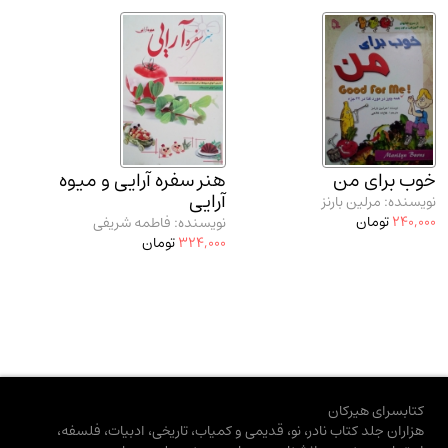
خوب برای من
هنر سفره آرایی و میوه
آرایی
نویسنده: مرلین بارنز
240,000
تومان
نویسنده: فاطمه شریفی
324,000
تومان
کتابسرای هیرکان
هزاران جلد کتاب نادر، نو، قدیمی و کمیاب، تاریخی، ادبیات، فلسفه،