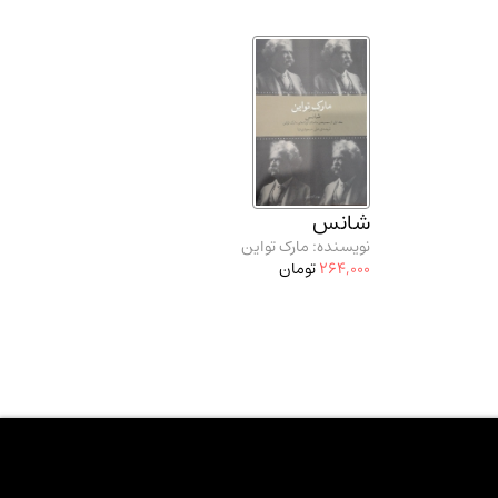
شانس
نویسنده: مارک تواین
264,000
تومان