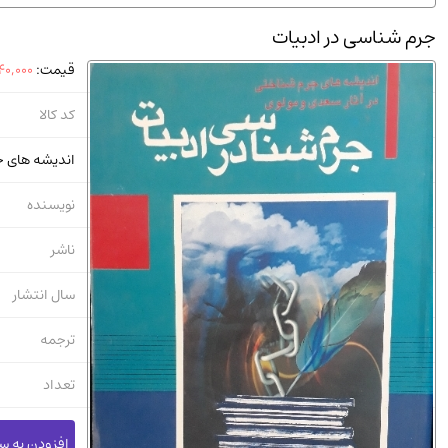
استخدامی و کاریابی دولتی و خصوصی.سوالـات و آزمونها
(2)
جرم شناسی در ادبیات
دانشگاه پیامـ نور
(10)
قیمت:
40,000
کد کالا
اندیشه‌ های ج
نویسنده
ناشر
سال انتشار
ترجمه
تعداد