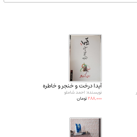
ان شریف و انتشارت ارشد کتاب‌های..
(2)
آیدا درخت و خنجر و خاطره
نویسنده: احمد شاملو
288,000
تومان