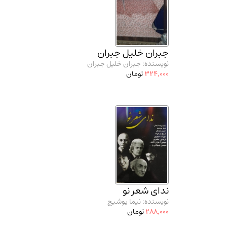
جبران خلیل جبران
نویسنده: جبران خلیل جبران
324,000
تومان
ندای شعر نو
نویسنده: نیما یوشیج
288,000
تومان