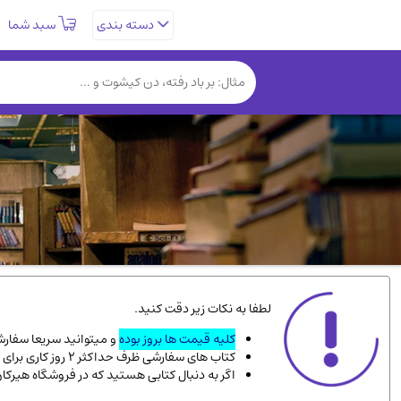
سبد شما
دسته بندی
تاریخی و فرهنگی
(838)
روانشناسی
(357)
کتب نادر و کمیاب
(19)
فلسفه و جامعه شناسی
(151)
دانشگاهی و آموزشی
(534)
علمی
(92)
ورزشی و تربیت بدنی
(34)
سیاسی
(116)
کتاب های مصور رنگی و گلاسه
(23)
لطفا به نکات زیر دقت کنید.
دایره المعارف و فرهنگ
(13)
کلیه قیمت ها بروز بوده
و میتوانید سریعا سفارشت
کتاب های سفارشی ظرف حداکثر 2 روز کاری برای پست پیشتاز، و 3 روز کاری برای پست سفارشی، به دست شما میرسد.
سینما و فیلم
(54)
اگر به دنبال کتابی هستید که در فروشگاه هیرکا
زندگینامه شهدا
(9)