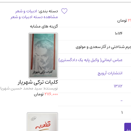
آموزشی و کنکوری
مدرس
دسته بندی:
ادبیات و شعر
مشاهده دسته ادبیات و شعر
2
تومان
گزینه های مشابه
1074
رم شناختی در آثار سعدی و مولوی
عباس ایمانی( وکیل پایه یک دادگستری)
انتشارات آرویچ
کلیات ترکی شهریار
1382
نویسنده: سید محمد حسین شهریار
276,000
تومان
_
1