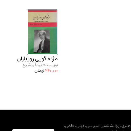
مژده گویی روز باران
نویسنده: نیما یوشیج
240,000
تومان
، هنری، روانشناسی، سیاسی، دینی، علمی،