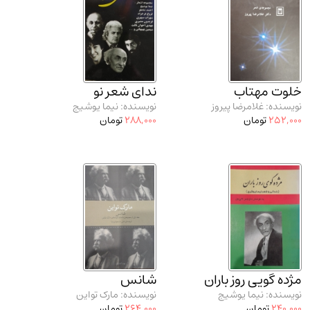
خلوت مهتاب
ندای شعر نو
نویسنده: غلامرضا پیروز
نویسنده: نیما یوشیج
252,000
تومان
288,000
تومان
مژده گویی روز باران
شانس
نویسنده: نیما یوشیج
نویسنده: مارک تواین
240,000
تومان
264,000
تومان