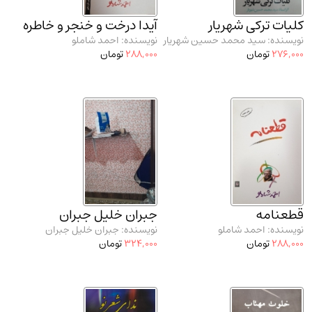
مدرسان شریف و انتشارت ارشد کتاب‌های..
(2)
کلیات ترکی شهریار
آیدا درخت و خنجر و خاطره
دانشگاه پیامـ نور
(10)
نویسنده: سید محمد حسین شهریار
نویسنده: احمد شاملو
276,000
تومان
288,000
تومان
قطعنامه
جبران خلیل جبران
نویسنده: احمد شاملو
نویسنده: جبران خلیل جبران
288,000
تومان
324,000
تومان