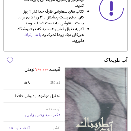
کنید.
ادیان و مذاهب
(142)
کتاب های سفارشی ظرف حداکثر 2 روز
دانشگاهی و آموزشی
(534)
کاری برای پست پیشتاز، و 3 روز کاری برای
پست سفارشی، به دست شما میرسد.
اقتصادی، بازاریابی و مالی
(56)
اگر به دنبال کتابی هستید که در فروشگاه
کتاب های متفرقه
(102)
هیرکان بوک پیدا نمیکنید
با ما ارتباط
بگیرید.
علمی
(92)
پزشکی
(140)
آب طربناک
کامپیوتر و نرم افزار
(13)
قیمت:
760,000
تومان
ورزشی و تربیت بدنی
(34)
آشپزی و خوراکی
(25)
کد کالا
1108
سرگرمی و بازی
(7)
تحلیل موضوعی دیوان حافظ
سیاسی
(116)
رمان و داستان خارجی
(489)
نویسنده
دکتر سید یحیی یثربی
حقوقی و قانون
(47)
کتاب های مصور رنگی و گلاسه
(23)
ناشر
آفتاب توسعه