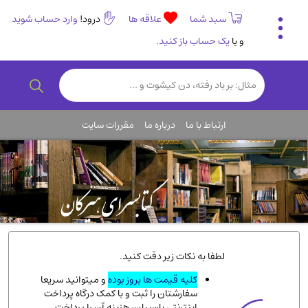
سبد شما
علاقه ها
درود!
وارد حساب شوید
و یا
یک حساب باز کنید.
تاریخی و فرهنگی
(838)
رمان و داستان ایرانی
(307)
هنر و موسیقی
(61)
ارتباط با ما
درباره ما
مقررات سایت
روانشناسی
(357)
انگلیسی و زبان خارجی
(14)
کودکان و نوجوانان
(76)
کتب نادر و کمیاب
(19)
روانشناسی
(112)
طب گیاهی و سنتی
(45)
لطفا به نکات زیر دقت کنید.
فلسفه و جامعه شناسی
(151)
کلیه قیمت ها بروز بوده
و میتوانید سریعا
سفارشتان را ثبت و با کمک درگاه پرداخت
ادبیات و شعر
(511)
اینترنتی پارسیان، هزینه آن را پرداخت