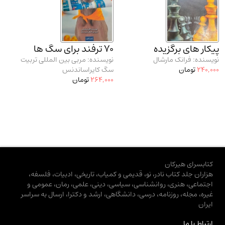
پیکار های برگزیده
70 ترفند برای سگ ها
نویسنده: فرانک مارشال
نویسنده: مربی بین المللی تربیت
240,000
تومان
سگ کایراساندنس
264,000
تومان
کتابسرای هیرکان
هزاران جلد کتاب نادر، نو، قدیمی و کمیاب، تاریخی، ادبیات، فلسفه،
اجتماعی، هنری، روانشناسی، سیاسی، دینی، علمی، رمان، عمومی و
غیره، مجله، روزنامه، درسی، دانشگاهی، ارشد و دکترا، ارسال به سراسر
ایران
ارتباط با ما