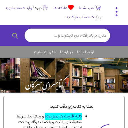
سبد شما
علاقه ها
درود!
وارد حساب شوید
و یا
یک حساب باز کنید.
تاریخی و فرهنگی
(838)
رمان و داستان ایرانی
(307)
هنر و موسیقی
(61)
ارتباط با ما
درباره ما
مقررات سایت
روانشناسی
(357)
انگلیسی و زبان خارجی
(14)
کودکان و نوجوانان
(76)
کتب نادر و کمیاب
(19)
روانشناسی
(112)
طب گیاهی و سنتی
(45)
لطفا به نکات زیر دقت کنید.
فلسفه و جامعه شناسی
(151)
کلیه قیمت ها بروز بوده
و میتوانید سریعا
سفارشتان را ثبت و با کمک درگاه پرداخت
ادبیات و شعر
(511)
اینترنتی پارسیان، هزینه آن را پرداخت