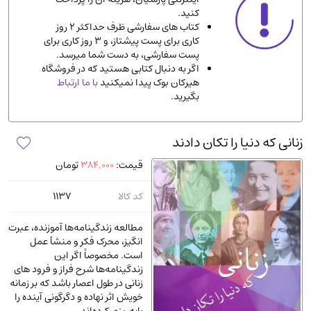
کنید.
ادیان و مذاهب
(142)
کتاب های سفارشی ظرف حداکثر 2 روز
دانشگاهی و آموزشی
(534)
کاری برای پست پیشتاز، و 3 روز کاری برای
پست سفارشی، به دست شما میرسد.
اقتصادی، بازاریابی و مالی
(56)
اگر به دنبال کتابی هستید که در فروشگاه
کتاب های متفرقه
(102)
هیرکان بوک پیدا نمیکنید
با ما ارتباط
بگیرید.
علمی
(92)
پزشکی
(140)
زنانی که دنیا را تکان دادند
کامپیوتر و نرم افزار
(13)
قیمت:
384,000
تومان
ورزشی و تربیت بدنی
(34)
آشپزی و خوراکی
(25)
کد کالا
1137
سرگرمی و بازی
(7)
مطالعه زندگینامه‌ها آموزنده، عبرت
سیاسی
(116)
انگیز، محرک فکر و منشأ عمل
است. مخصوصاً اگر این
رمان و داستان خارجی
(489)
زندگینامه‌ها شرح فراز و فرود های
حقوقی و قانون
(47)
زنانی در طول اعصار باشد که بر زمانه
خویش اثر نهاده و دگرگونی آینده را
کتاب های مصور رنگی و گلاسه
(23)