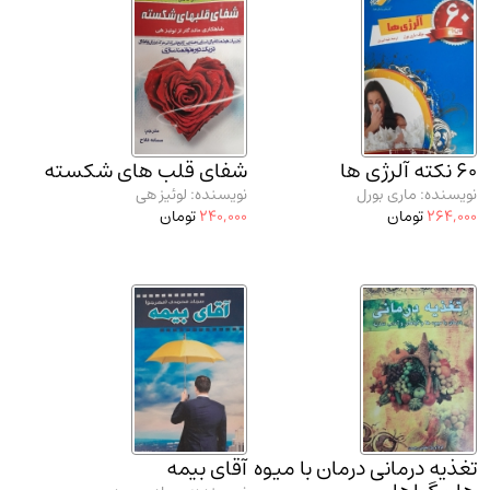
مدرسان شریف و انتشارت ارشد کتاب‌های..
(2)
دانشگاه پیامـ نور
(10)
60 نکته آلرژی ها
شفای قلب های شکسته
نویسنده: ماری بورل
نویسنده: لوئیز هی
264,000
تومان
240,000
تومان
تغذیه درمانی درمان با میوه
آقای بیمه