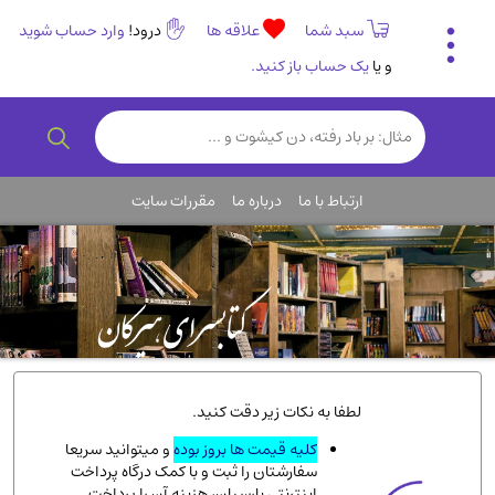
سبد شما
علاقه ها
درود!
وارد حساب شوید
و یا
یک حساب باز کنید.
تاریخی و فرهنگی
(838)
رمان و داستان ایرانی
(307)
هنر و موسیقی
(61)
ارتباط با ما
درباره ما
مقررات سایت
روانشناسی
(357)
انگلیسی و زبان خارجی
(14)
کودکان و نوجوانان
(76)
کتب نادر و کمیاب
(19)
روانشناسی
(112)
طب گیاهی و سنتی
(45)
لطفا به نکات زیر دقت کنید.
فلسفه و جامعه شناسی
(151)
کلیه قیمت ها بروز بوده
و میتوانید سریعا
سفارشتان را ثبت و با کمک درگاه پرداخت
ادبیات و شعر
(511)
اینترنتی پارسیان، هزینه آن را پرداخت