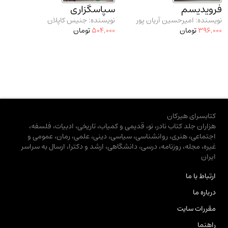
فرویدیسم
سپاسگزاری
نویسنده: امیرحسین آریان پور
نویسنده: جنیس کاپلان
396,000
تومان
504,000
تومان
کتابسرای هیرکان
هزاران جلد کتاب نادر، نو، قدیمی و کمیاب، تاریخی، ادبیات، فلسفه،
اجتماعی، هنری، روانشناسی، سیاسی، دینی، علمی، رمان، عمومی و
غیره، مجله، روزنامه، درسی، دانشگاهی، ارشد و دکترا، ارسال به سراسر
ایران
ارتباط با ما
درباره ما
مقررات سایت
راهنما