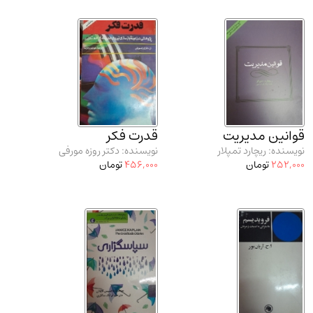
قوانین مدیریت
قدرت فکر
نویسنده: ریچارد تمپلار
نویسنده: دکتر روزه مورفی
252,000
تومان
456,000
تومان