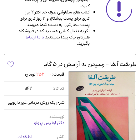
کنید.
ادیان و مذاهب
(142)
کتاب های سفارشی ظرف حداکثر 2 روز
دانشگاهی و آموزشی
(534)
کاری برای پست پیشتاز، و 3 روز کاری برای
پست سفارشی، به دست شما میرسد.
اقتصادی، بازاریابی و مالی
(56)
اگر به دنبال کتابی هستید که در فروشگاه
کتاب های متفرقه
(102)
هیرکان بوک پیدا نمیکنید
با ما ارتباط
بگیرید.
علمی
(92)
پزشکی
(140)
طریقت آلفا - رسیدن به آرامش در 5 گام
کامپیوتر و نرم افزار
(13)
قیمت:
252,000
تومان
ورزشی و تربیت بدنی
(34)
آشپزی و خوراکی
(25)
کد کالا
1142
سرگرمی و بازی
(7)
شرح یک روش درمانی غیر دارویی
سیاسی
(116)
رمان و داستان خارجی
(489)
نویسنده
دکتر لوئیس پروتو
حقوقی و قانون
(47)
کتاب های مصور رنگی و گلاسه
(23)
ناشر
اطلاعات