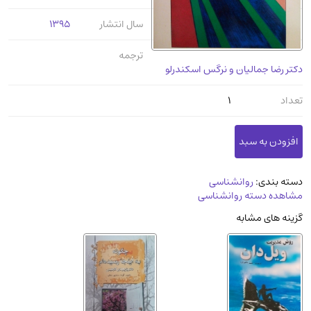
عرفانی و سلوک
(45)
سال انتشار
1395
الکترونیک
(11)
ترجمه
دایره المعارف و فرهنگ
(13)
دکتر رضا جمالیان و نرگس اسکندرلو
علوم غریبه و شهودی
(16)
تعداد
1
معماری، عمران و شهرسازی
(29)
سینما و فیلم
(54)
کتاب های قدیمی دینی و مذهبی
(14)
طراحی هنر و نقاشی و مجسمه سازی
(26)
دسته بندی:
روانشناسی
زندگینامه شهدا
(9)
مشاهده دسته روانشناسی
کتاب چاپ سنگی و کتاب خطی قدیمی
گزینه های مشابه
جغرافیا
(9)
استخدامی و کاریابی دولتی و خصوصی.سوالـات
و آزمونها
(2)
آموزشی و کنکوری