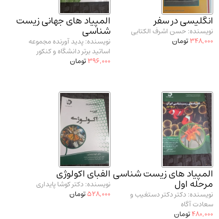
مدرسان شریف و انتشارت ارشد کتاب‌های..
(2)
انگلیسی در سفر
المپیاد های جهانی زیست
دانشگاه پیامـ نور
(10)
شناسی
نویسنده: حسن اشرف الکتابی
348,000
تومان
نویسنده: پدید آورنده مجموعه
اساتید برتر دانشگاه و کنکور
396,000
تومان
المپیاد های زیست شناسی
الفبای اکولوژی
مرحله اول
نویسنده: دکتر کوشا پایداری
528,000
تومان
نویسنده: دکتر دکتر دستغیب و
سعادت آگاه
480,000
تومان