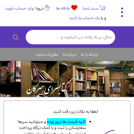
سبد شما
علاقه ها
درود!
وارد حساب شوید
و یا
یک حساب باز کنید.
تاریخی و فرهنگی
(838)
رمان و داستان ایرانی
(307)
هنر و موسیقی
(61)
ارتباط با ما
درباره ما
مقررات سایت
روانشناسی
(357)
انگلیسی و زبان خارجی
(14)
کودکان و نوجوانان
(76)
کتب نادر و کمیاب
(19)
روانشناسی
(112)
طب گیاهی و سنتی
(45)
لطفا به نکات زیر دقت کنید.
فلسفه و جامعه شناسی
(151)
کلیه قیمت ها بروز بوده
و میتوانید سریعا
سفارشتان را ثبت و با کمک درگاه پرداخت
ادبیات و شعر
(511)
اینترنتی پارسیان، هزینه آن را پرداخت