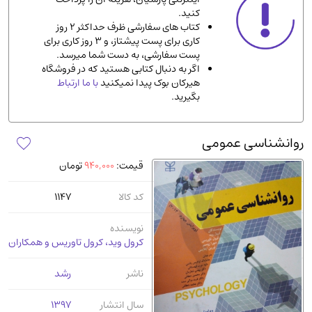
کنید.
ادیان و مذاهب
(142)
کتاب های سفارشی ظرف حداکثر 2 روز
دانشگاهی و آموزشی
(534)
کاری برای پست پیشتاز، و 3 روز کاری برای
پست سفارشی، به دست شما میرسد.
اقتصادی، بازاریابی و مالی
(56)
اگر به دنبال کتابی هستید که در فروشگاه
کتاب های متفرقه
(102)
هیرکان بوک پیدا نمیکنید
با ما ارتباط
بگیرید.
علمی
(92)
پزشکی
(140)
روانشناسی عمومی
کامپیوتر و نرم افزار
(13)
قیمت:
940,000
تومان
ورزشی و تربیت بدنی
(34)
آشپزی و خوراکی
(25)
کد کالا
1147
سرگرمی و بازی
(7)
نویسنده
سیاسی
(116)
کرول وید، کرول تاوریس و همکاران
رمان و داستان خارجی
(489)
ناشر
رشد
حقوقی و قانون
(47)
کتاب های مصور رنگی و گلاسه
(23)
سال انتشار
1397