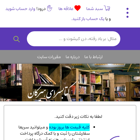
سبد شما
علاقه ها
درود!
وارد حساب شوید
و یا
یک حساب باز کنید.
تاریخی و فرهنگی
(838)
رمان و داستان ایرانی
(307)
هنر و موسیقی
(61)
ارتباط با ما
درباره ما
مقررات سایت
روانشناسی
(357)
انگلیسی و زبان خارجی
(14)
کودکان و نوجوانان
(76)
کتب نادر و کمیاب
(19)
روانشناسی
(112)
طب گیاهی و سنتی
(45)
لطفا به نکات زیر دقت کنید.
فلسفه و جامعه شناسی
(151)
کلیه قیمت ها بروز بوده
و میتوانید سریعا
سفارشتان را ثبت و با کمک درگاه پرداخت
ادبیات و شعر
(511)
اینترنتی پارسیان، هزینه آن را پرداخت