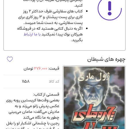
کنید.
ادیان و مذاهب
(142)
کتاب های سفارشی ظرف حداکثر 2 روز
دانشگاهی و آموزشی
(534)
کاری برای پست پیشتاز، و 3 روز کاری برای
پست سفارشی، به دست شما میرسد.
اقتصادی، بازاریابی و مالی
(57)
اگر به دنبال کتابی هستید که در فروشگاه
کتاب های متفرقه
(102)
هیرکان بوک پیدا نمیکنید
با ما ارتباط
بگیرید.
علمی
(92)
پزشکی
(140)
چهره‌ های شیطان
کامپیوتر و نرم افزار
(13)
قیمت:
276,000
تومان
ورزشی و تربیت بدنی
(34)
آشپزی و خوراکی
(25)
کد کالا
1158
سرگرمی و بازی
(7)
قسمتی از کتاب:
سیاسی
(116)
بعضی وقت‌ها کریستین روبه روی
عکس پدرش زانو می‌زند و به
رمان و داستان خارجی
(489)
مادرش می‌گفت: مامان می‌بینی
حقوقی و قانون
(47)
چطور به ما نگاه می‌کند
رجین با چشمانی اشکبار او را بغل
کتاب های مصور رنگی و گلاسه
(23)