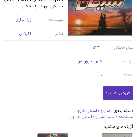
میگرفت و به نرمی میگفت : عزیزم،
عرفانی و سلوک
(45)
دعایش کن، او را دعا کن
الکترونیک
(11)
نویسنده
ژول ماری
دایره المعارف و فرهنگ
(13)
ناشر
اکباتان
علوم غریبه و شهودی
(16)
معماری، عمران و شهرسازی
(29)
سال انتشار
1374
سینما و فیلم
(54)
ترجمه
شهرام پورانفر
کتاب های قدیمی دینی و مذهبی
(14)
طراحی هنر و نقاشی و مجسمه سازی
(26)
تعداد
1
زندگینامه شهدا
(9)
کتاب چاپ سنگی و کتاب خطی قدیمی
جغرافیا
(9)
دسته بندی:
رمان و داستان خارجی
استخدامی و کاریابی دولتی و خصوصی.سوالـات
مشاهده دسته رمان و داستان خارجی
و آزمونها
(2)
گزینه های مشابه
آموزشی و کنکوری