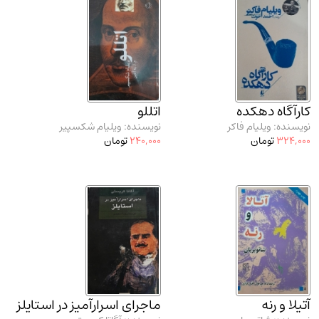
مدرسان شریف و انتشارت ارشد کتاب‌های..
(2)
دانشگاه پیامـ نور
(10)
کارآگاه دهکده
اتللو
نویسنده: ویلیام فاکر
نویسنده: ویلیام شکسپیر
324,000
تومان
240,000
تومان
آتیلا و رنه
ماجرای اسرارآمیز در استایلز