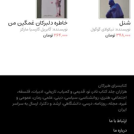
شنل
خاطره دلبرکان غمگین من
نویسنده: نیکولای گوگول
نویسنده: گابریل گارسیا مارکز
348,000
تومان
264,000
تومان
کتابسرای هیرکان
هزاران جلد کتاب نادر، نو، قدیمی و کمیاب، تاریخی، ادبیات، فلسفه،
اجتماعی، هنری، روانشناسی، سیاسی، دینی، علمی، رمان، عمومی و
غیره، مجله، روزنامه، درسی، دانشگاهی، ارشد و دکترا، ارسال به سراسر
ایران
ارتباط با ما
درباره ما