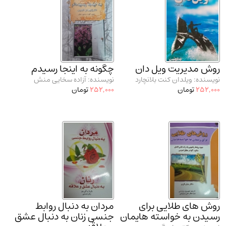
مدرسان شریف و انتشارت ارشد کتاب‌های..
(2)
دانشگاه پیامـ نور
(10)
روش مدیریت ویل دان
چگونه به اینجا رسیدم
نویسنده: ویلدان کنت بلانچارد
نویسنده: آزاده سخایی منش
252,000
تومان
252,000
تومان
روش های طلایی برای
مردان به دنبال روابط
رسیدن به خواسته هایمان
جنسی زنان به دنبال عشق