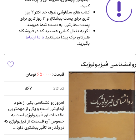
کنید.
ادیان و مذاهب
(142)
کتاب های سفارشی ظرف حداکثر 2 روز
دانشگاهی و آموزشی
(534)
کاری برای پست پیشتاز، و 3 روز کاری برای
پست سفارشی، به دست شما میرسد.
اقتصادی، بازاریابی و مالی
(56)
اگر به دنبال کتابی هستید که در فروشگاه
کتاب های متفرقه
(102)
هیرکان بوک پیدا نمیکنید
با ما ارتباط
بگیرید.
علمی
(92)
پزشکی
(140)
روانشناسی فیزیولوژیک
کامپیوتر و نرم افزار
(13)
قیمت:
650,000
تومان
ورزشی و تربیت بدنی
(34)
آشپزی و خوراکی
(25)
کد کالا
1167
سرگرمی و بازی
(7)
امروز روانشناسی یکی از علوم
سیاسی
(116)
آزمایشی است و یکی از مهمترین
مقدمات آن فیزیولوژی است به
رمان و داستان خارجی
(489)
خصوص آن قسمت از فیزیولوژی که
حقوقی و قانون
(47)
در رفتار ما تاثیر بیشتری دارد...
کتاب های مصور رنگی و گلاسه
(23)