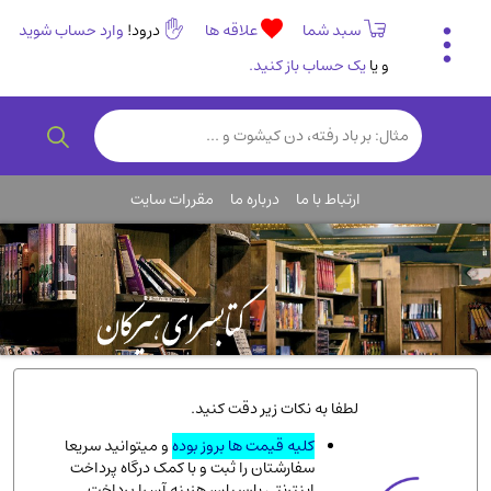
سبد شما
علاقه ها
درود!
وارد حساب شوید
و یا
یک حساب باز کنید.
تاریخی و فرهنگی
(838)
رمان و داستان ایرانی
(307)
هنر و موسیقی
(61)
ارتباط با ما
درباره ما
مقررات سایت
روانشناسی
(357)
انگلیسی و زبان خارجی
(14)
کودکان و نوجوانان
(76)
کتب نادر و کمیاب
(19)
روانشناسی
(112)
طب گیاهی و سنتی
(45)
لطفا به نکات زیر دقت کنید.
فلسفه و جامعه شناسی
(151)
کلیه قیمت ها بروز بوده
و میتوانید سریعا
سفارشتان را ثبت و با کمک درگاه پرداخت
ادبیات و شعر
(511)
اینترنتی پارسیان، هزینه آن را پرداخت