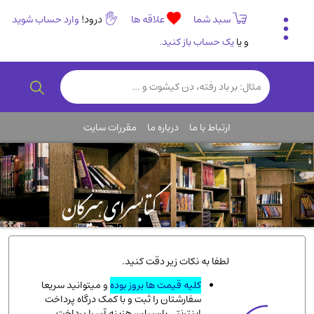
سبد شما
علاقه ها
درود!
وارد حساب شوید
و یا
یک حساب باز کنید.
تاریخی و فرهنگی
(838)
رمان و داستان ایرانی
(307)
هنر و موسیقی
(61)
ارتباط با ما
درباره ما
مقررات سایت
روانشناسی
(357)
انگلیسی و زبان خارجی
(14)
کودکان و نوجوانان
(76)
کتب نادر و کمیاب
(19)
روانشناسی
(112)
طب گیاهی و سنتی
(45)
لطفا به نکات زیر دقت کنید.
فلسفه و جامعه شناسی
(151)
کلیه قیمت ها بروز بوده
و میتوانید سریعا
سفارشتان را ثبت و با کمک درگاه پرداخت
ادبیات و شعر
(511)
اینترنتی پارسیان، هزینه آن را پرداخت