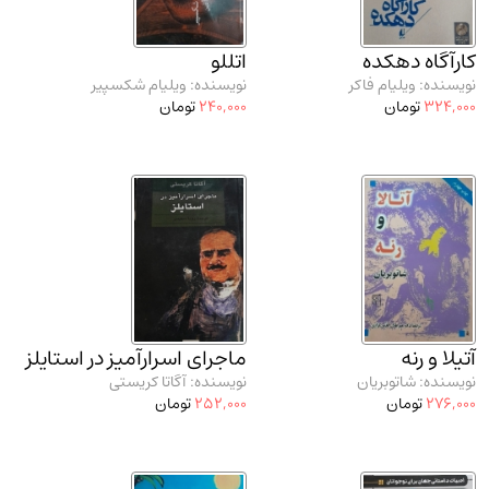
مدرسان شریف و انتشارت ارشد کتاب‌های..
(2)
کارآگاه دهکده
دانشگاه پیامـ نور
(10)
اتللو
نویسنده: ویلیام فاکر
نویسنده: ویلیام شکسپیر
324,000
تومان
240,000
تومان
آتیلا و رنه
ماجرای اسرارآمیز در استایلز
نویسنده: شاتوبریان
نویسنده: آگاتا کریستی
276,000
تومان
252,000
تومان