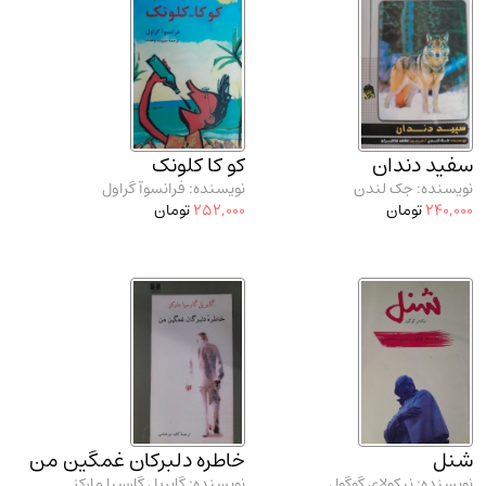
سفید دندان
کو کا کلونک
نویسنده: جک لندن
نویسنده: فرانسوآ گراول
240,000
تومان
252,000
تومان
شنل
خاطره دلبرکان غمگین من
نویسنده: نیکولای گوگول
نویسنده: گابریل گارسیا مارکز