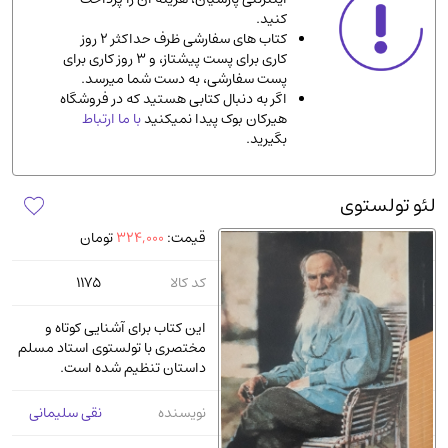
کنید.
ادیان و مذاهب
(142)
کتاب های سفارشی ظرف حداکثر 2 روز
دانشگاهی و آموزشی
(534)
کاری برای پست پیشتاز، و 3 روز کاری برای
پست سفارشی، به دست شما میرسد.
اقتصادی، بازاریابی و مالی
(56)
اگر به دنبال کتابی هستید که در فروشگاه
کتاب های متفرقه
(102)
هیرکان بوک پیدا نمیکنید
با ما ارتباط
بگیرید.
علمی
(92)
پزشکی
(140)
لئو تولستوی
کامپیوتر و نرم افزار
(13)
قیمت:
324,000
تومان
ورزشی و تربیت بدنی
(34)
آشپزی و خوراکی
(25)
کد کالا
1175
سرگرمی و بازی
(7)
این کتاب برای آشنایی کوتاه و
سیاسی
(116)
مختصری با تولستوی استاد مسلم
داستان تنظیم شده است.
رمان و داستان خارجی
(489)
حقوقی و قانون
(47)
نویسنده
نقی سلیمانی
کتاب های مصور رنگی و گلاسه
(23)