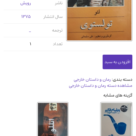
ناشر
رویش
عرفانی و سلوک
(45)
الکترونیک
(11)
سال انتشار
1375
دایره المعارف و فرهنگ
(13)
ترجمه
_
علوم غریبه و شهودی
(16)
تعداد
1
معماری، عمران و شهرسازی
(29)
سینما و فیلم
(54)
کتاب های قدیمی دینی و مذهبی
(14)
طراحی هنر و نقاشی و مجسمه سازی
(26)
دسته بندی:
رمان و داستان خارجی
زندگینامه شهدا
(9)
مشاهده دسته رمان و داستان خارجی
کتاب چاپ سنگی و کتاب خطی قدیمی
گزینه های مشابه
جغرافیا
(9)
استخدامی و کاریابی دولتی و خصوصی.سوالـات
و آزمونها
(2)
آموزشی و کنکوری