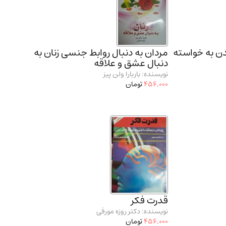
ن به خواسته
مردان به دنبال روابط جنسی زنان به
دنبال عشق و علاقه
نویسنده: باربارا ولن پیز
456,000
تومان
قدرت فکر
نویسنده: دکتر روزه مورفی
456,000
تومان