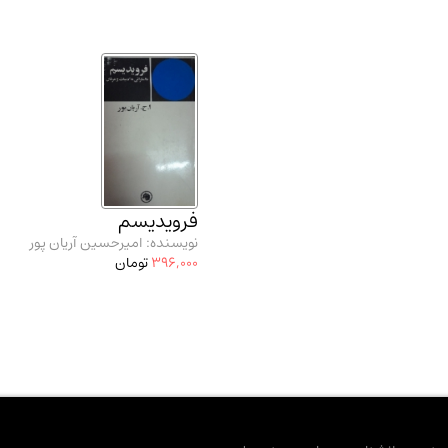
فرویدیسم
نویسنده: امیرحسین آریان پور
396,000
تومان