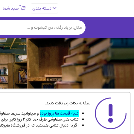
سبد شما
دسته بندی
تاریخی و فرهنگی
(838)
روانشناسی
(357)
کتب نادر و کمیاب
(19)
فلسفه و جامعه شناسی
(151)
دانشگاهی و آموزشی
(534)
علمی
(92)
ورزشی و تربیت بدنی
(34)
سیاسی
(116)
کتاب های مصور رنگی و گلاسه
(23)
لطفا به نکات زیر دقت کنید.
دایره المعارف و فرهنگ
(13)
کلیه قیمت ها بروز بوده
و میتوانید سریعا سفارشت
کتاب های سفارشی ظرف حداکثر 2 روز کاری برای پست پیشتاز، و 3 روز کاری برای پست سفارشی، به دست شما میرسد.
سینما و فیلم
(54)
اگر به دنبال کتابی هستید که در فروشگاه هیرکا
زندگینامه شهدا
(9)