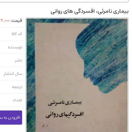
استخدامی و کاریابی دولتی و خصوصی.سوالـات و آزمونها
(2)
بیماری نامرئی، افسردگی های روانی
دانشگاه پیامـ نور
(10)
قیمت:
4,000
کد کالا
نویسنده
ناشر
سال انتشار
ترجمه
تعداد