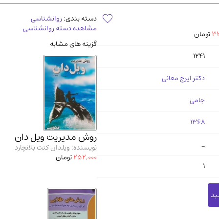
آموزشی و کنکوری
مدرس
دسته بندی:
روانشناسی
مشاهده دسته روانشناسی
32
تومان
گزینه های مشابه
1241
دکتر ایرج معانی
جامی
1368
روش مدیریت ویل دان
_
نویسنده: ویلدان کنت بلانچارد
252,000
تومان
1