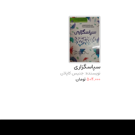
سپاسگزاری
نویسنده: جنیس کاپلان
504,000
تومان