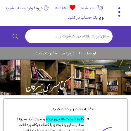
سبد شما
علاقه ها
درود!
وارد حساب شوید
و یا
یک حساب باز کنید.
تاریخی و فرهنگی
(838)
رمان و داستان ایرانی
(307)
هنر و موسیقی
(61)
ارتباط با ما
درباره ما
مقررات سایت
روانشناسی
(357)
انگلیسی و زبان خارجی
(14)
کودکان و نوجوانان
(76)
کتب نادر و کمیاب
(19)
روانشناسی
(112)
طب گیاهی و سنتی
(45)
لطفا به نکات زیر دقت کنید.
فلسفه و جامعه شناسی
(151)
کلیه قیمت ها بروز بوده
و میتوانید سریعا
سفارشتان را ثبت و با کمک درگاه پرداخت
ادبیات و شعر
(511)
اینترنتی پارسیان، هزینه آن را پرداخت