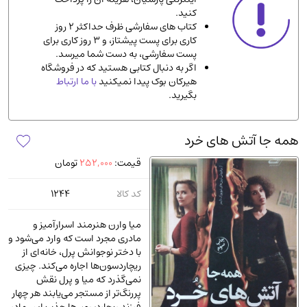
کنید.
ادیان و مذاهب
(142)
کتاب های سفارشی ظرف حداکثر 2 روز
دانشگاهی و آموزشی
(534)
کاری برای پست پیشتاز، و 3 روز کاری برای
پست سفارشی، به دست شما میرسد.
اقتصادی، بازاریابی و مالی
(56)
اگر به دنبال کتابی هستید که در فروشگاه
کتاب های متفرقه
(102)
هیرکان بوک پیدا نمیکنید
با ما ارتباط
بگیرید.
علمی
(92)
پزشکی
(140)
همه جا آتش های خرد
کامپیوتر و نرم افزار
(13)
قیمت:
252,000
تومان
ورزشی و تربیت بدنی
(34)
آشپزی و خوراکی
(25)
کد کالا
1244
سرگرمی و بازی
(7)
میا وارن هنرمند اسرارآمیز و
سیاسی
(116)
مادری مجرد است که وارد می‌شود و
با دختر نوجوانش پرل، خانه‌ای از
رمان و داستان خارجی
(489)
ریچاردسون‌ها اجاره می‌کند. چیزی
حقوقی و قانون
(47)
نمی‌گذرد که میا و پرل نقش
پررنگ‌تر از مستجر می‌یابند هر چهار
کتاب های مصور رنگی و گلاسه
(23)