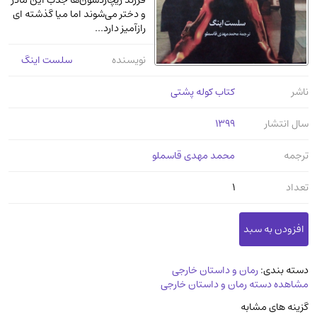
فرزند ریچاردسون‌ها جذب این مادر
عرفانی و سلوک
(45)
و دختر می‌شوند اما میا گذشته ای
رازآمیز دارد...
الکترونیک
(11)
دایره المعارف و فرهنگ
(13)
نویسنده
سلست اینگ
علوم غریبه و شهودی
(16)
ناشر
کتاب کوله پشتی
معماری، عمران و شهرسازی
(29)
سال انتشار
1399
سینما و فیلم
(54)
کتاب های قدیمی دینی و مذهبی
(14)
ترجمه
محمد مهدی قاسملو
طراحی هنر و نقاشی و مجسمه سازی
(26)
تعداد
1
زندگینامه شهدا
(9)
کتاب چاپ سنگی و کتاب خطی قدیمی
جغرافیا
(9)
استخدامی و کاریابی دولتی و خصوصی.سوالـات
دسته بندی:
رمان و داستان خارجی
مشاهده دسته رمان و داستان خارجی
و آزمونها
(2)
گزینه های مشابه
آموزشی و کنکوری