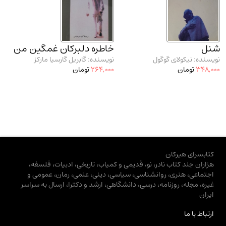
شنل
خاطره دلبرکان غمگین من
نویسنده: نیکولای گوگول
نویسنده: گابریل گارسیا مارکز
348,000
تومان
264,000
تومان
کتابسرای هیرکان
هزاران جلد کتاب نادر، نو، قدیمی و کمیاب، تاریخی، ادبیات، فلسفه،
اجتماعی، هنری، روانشناسی، سیاسی، دینی، علمی، رمان، عمومی و
غیره، مجله، روزنامه، درسی، دانشگاهی، ارشد و دکترا، ارسال به سراسر
ایران
ارتباط با ما