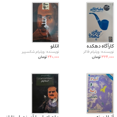
مدرسان شریف و انتشارت ارشد کتاب‌های..
(2)
دانشگاه پیامـ نور
(10)
کارآگاه دهکده
اتللو
نویسنده: ویلیام فاکر
نویسنده: ویلیام شکسپیر
324,000
تومان
240,000
تومان